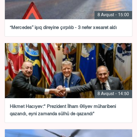
8 Avqust - 15:00
“Mercedes” işıq dirəyinə çırpılıb - 3 nəfər xəsarət aldı
8 Avqust - 14:50
Hikmət Hacıyev:" Prezident İlham Əliyev müharibəni
qazandı, eyni zamanda sülhü də qazandı"