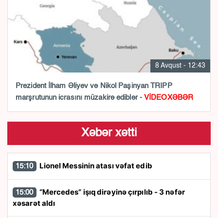
8 Avqust - 12:43
Prezident İlham Əliyev və Nikol Paşinyan TRIPP
marşrutunun icrasını müzakirə ediblər -
VİDEOXƏBƏR
Xəbər xətti
Lionel Messinin atası vəfat edib
15:10
“Mercedes” işıq dirəyinə çırpılıb - 3 nəfər
15:00
xəsarət aldı