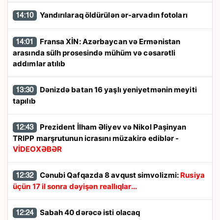
Yandırılaraq öldürülən ər-arvadın fotoları
14:10
Fransa XİN: Azərbaycan və Ermənistan
14:01
arasında sülh prosesində mühüm və cəsarətli
addımlar atılıb
Dənizdə batan 16 yaşlı yeniyetmənin meyiti
13:30
tapılıb
Prezident İlham Əliyev və Nikol Paşinyan
12:43
TRIPP marşrutunun icrasını müzakirə ediblər -
VİDEOXƏBƏR
Cənubi Qafqazda 8 avqust simvolizmi:
Rusiya
12:32
üçün 17 il sonra dəyişən reallıqlar...
Sabah 40 dərəcə isti olacaq
12:24