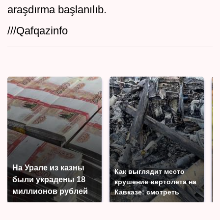
araşdırma başlanılıb.
///Qafqazinfo
На Урале из казны
Как выглядит место
были украдены 18
крушение вертолета на
миллионов рублей
Кавказе: смотреть