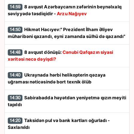
8 avqust Azərbaycanın zəfərinin beynəlxalq
14:59
səviyyədə təsdiqidir -
Arzu Nağıyev
Hikmət Hacıyev:" Prezident İlham Əliyev
14:50
müharibəni qazandı, eyni zamanda sülhü də qazandı"
8 avqust dönüşü:
Cənubi Qafqazın siyasi
14:48
xəritəsi necə dəyişdi?
Ukraynada hərbi helikopterin qəzaya
14:40
uğraması nəticəsində bort texnik ölüb
Sabirabadda həyətdən yeniyetmə qızın meyiti
14:30
tapıldı
Taksidən pul və bank kartları oğurladı -
14:20
Saxlanıldı