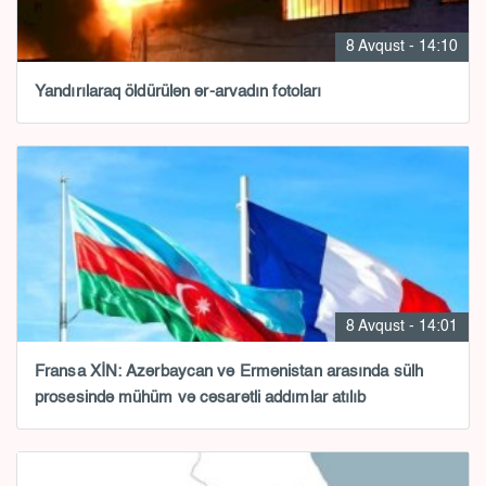
8 Avqust - 14:10
Yandırılaraq öldürülən ər-arvadın fotoları
8 Avqust - 14:01
Fransa XİN: Azərbaycan və Ermənistan arasında sülh
prosesində mühüm və cəsarətli addımlar atılıb