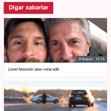
Digər xəbərlər
8 Avqust - 15:10
Lionel Messinin atası vəfat edib