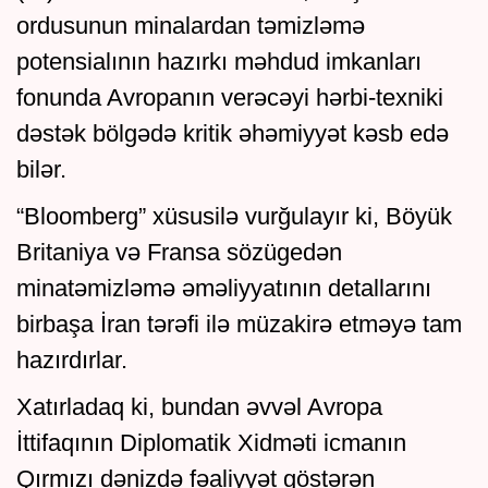
ordusunun minalardan təmizləmə
potensialının hazırkı məhdud imkanları
fonunda Avropanın verəcəyi hərbi-texniki
dəstək bölgədə kritik əhəmiyyət kəsb edə
bilər.
“Bloomberg” xüsusilə vurğulayır ki, Böyük
Britaniya və Fransa sözügedən
minatəmizləmə əməliyyatının detallarını
birbaşa İran tərəfi ilə müzakirə etməyə tam
hazırdırlar.
Xatırladaq ki, bundan əvvəl Avropa
İttifaqının Diplomatik Xidməti icmanın
Qırmızı dənizdə fəaliyyət göstərən