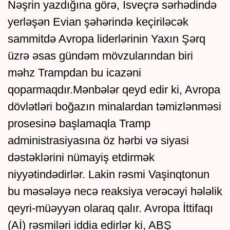
Nəşrin yazdığına görə, İsveçrə sərhədində
yerləşən Evian şəhərində keçiriləcək
sammitdə Avropa liderlərinin Yaxın Şərq
üzrə əsas gündəm mövzularından biri
məhz Trampdan bu icazəni
qoparmaqdır.Mənbələr qeyd edir ki, Avropa
dövlətləri boğazın minalardan təmizlənməsi
prosesinə başlamaqla Tramp
administrasiyasına öz hərbi və siyasi
dəstəklərini nümayiş etdirmək
niyyətindədirlər. Lakin rəsmi Vaşinqtonun
bu məsələyə necə reaksiya verəcəyi hələlik
qeyri-müəyyən olaraq qalır. Avropa İttifaqı
(Aİ) rəsmiləri iddia edirlər ki, ABŞ