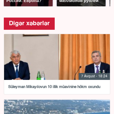
России: Европа?
миллионов рублей
Digər xəbərlər
7 Avqust - 18:24
Süleyman Mikayılovun 10 illik müavininə hökm oxundu