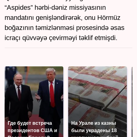
“Aspides” hərbi-dəniz missiyasının
mandatını genişləndirərək, onu Hörmüz
boğazının təmizlənməsi prosesində əsas
icraçı qüvvəyə çevirməyi təklif etmişdi.
Где будет встреча
На Урале из казны
президентов США и
были украдены 18