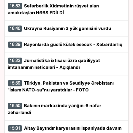
Səfərbərlik Xidmətinin rüşvət alan
16:53
əməkdaşları HƏBS EDİLDİ
Ukrayna Rusiyanın 3 yük gəmisini vurdu
16:40
Rayonlarda güclü külək əsəcək - Xəbərdarlıq
16:29
Jurnalistika ixtisası üzrə qabiliyyət
16:23
imtahanının nəticələri - Açıqlandı
Türkiyə, Pakistan və Səudiyyə Ərəbistanı
15:59
"İslam NATO-su"nu yaratdılar - FOTO
Bakının mərkəzində yanğın: 6 nəfər
15:50
zəhərləndi
Altay Bayındır karyerasını İspaniyada davam
15:31