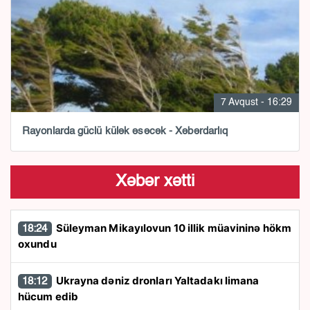
7 Avqust - 16:29
Rayonlarda güclü külək əsəcək - Xəbərdarlıq
Xəbər xətti
Süleyman Mikayılovun 10 illik müavininə hökm
18:24
oxundu
Ukrayna dəniz dronları Yaltadakı limana
18:12
hücum edib