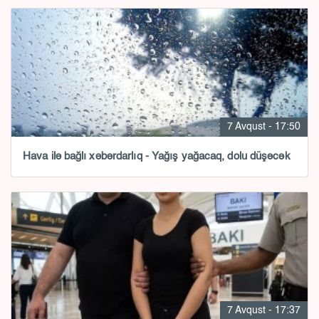
7 Avqust - 17:50
Hava ilə bağlı xəbərdarlıq - Yağış yağacaq, dolu düşəcək
7 Avqust - 17:37