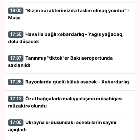
“Bizim xarakterimizdə təslim olmaq yoxdur” -
18:00
Musa
Hava ilə bağlı xəbərdarlıq - Yağış yağacaq,
17:50
dolu düşəcək
Tanınmış "tiktok"er Bakı aeroportunda
17:37
saxlanıldı
Rayonlarda güclü külək əsəcək - Xəbərdarlıq
17:26
Özəl bağçalarla maliyyələşmə müsabiqəsi
17:13
müzakirə olundu
Ukrayna ordusundakı əcnəbilərin sayını
17:00
açıqladı