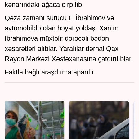
kənarındakı ağaca çırpılıb.
Qəza zamanı sürücü F. İbrahimov və
avtomobildə olan həyat yoldaşı Xanım
İbrahimova müxtəlif dərəcəli bədən
xəsarətləri alıblar. Yaralılar dərhal Qax
Rayon Mərkəzi Xəstəxanasına çatdırılıblar.
Faktla bağlı araşdırma aparılır.