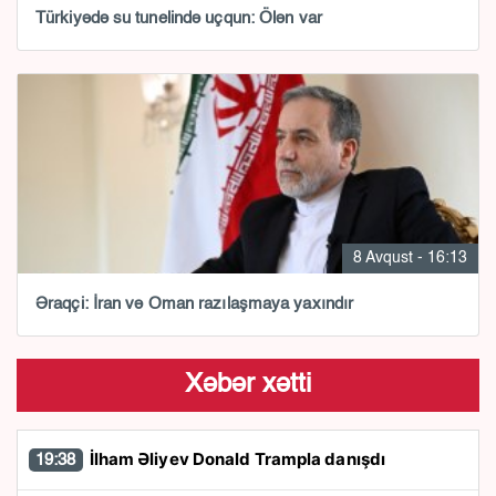
Türkiyədə su tunelində uçqun: Ölən var
8 Avqust - 16:13
Əraqçi: İran və Oman razılaşmaya yaxındır
Xəbər xətti
İlham Əliyev Donald Trampla danışdı
19:38