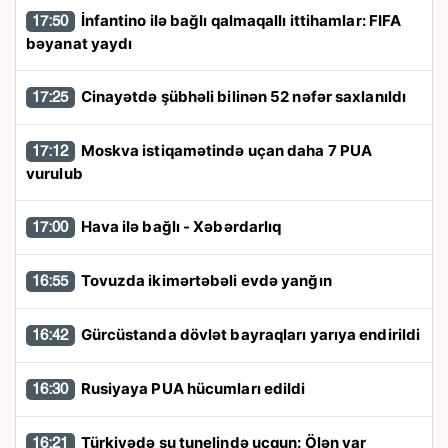
İnfantino ilə bağlı qalmaqallı ittihamlar: FIFA
17:50
bəyanat yaydı
Cinayətdə şübhəli bilinən 52 nəfər saxlanıldı
17:25
Moskva istiqamətində uçan daha 7 PUA
17:12
vurulub
Hava ilə bağlı - Xəbərdarlıq
17:00
Tovuzda ikimərtəbəli evdə yanğın
16:55
Gürcüstanda dövlət bayraqları yarıya endirildi
16:42
Rusiyaya PUA hücumları edildi
16:30
Türkiyədə su tunelində uçqun: Ölən var
16:21