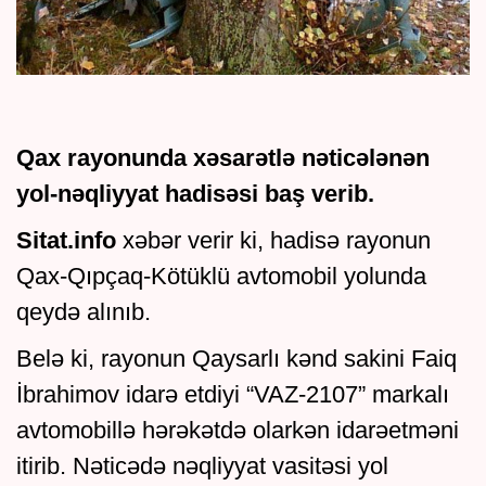
Qax rayonunda xəsarətlə nəticələnən
yol-nəqliyyat hadisəsi baş verib.
Sitat.info
xəbər verir ki, hadisə rayonun
Qax-Qıpçaq-Kötüklü avtomobil yolunda
qeydə alınıb.
Belə ki, rayonun Qaysarlı kənd sakini Faiq
İbrahimov idarə etdiyi “VAZ-2107” markalı
avtomobillə hərəkətdə olarkən idarəetməni
itirib. Nəticədə nəqliyyat vasitəsi yol