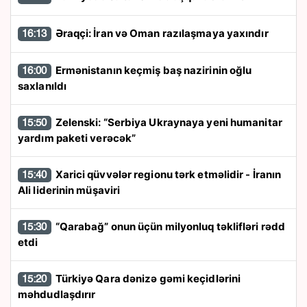
Əraqçi: İran və Oman razılaşmaya yaxındır
16:13
Ermənistanın keçmiş baş nazirinin oğlu
16:00
saxlanıldı
Zelenski: “Serbiya Ukraynaya yeni humanitar
15:50
yardım paketi verəcək”
Xarici qüvvələr regionu tərk etməlidir - İranın
15:40
Ali liderinin müşaviri
“Qarabağ” onun üçün milyonluq təklifləri rədd
15:30
etdi
Türkiyə Qara dənizə gəmi keçidlərini
15:20
məhdudlaşdırır