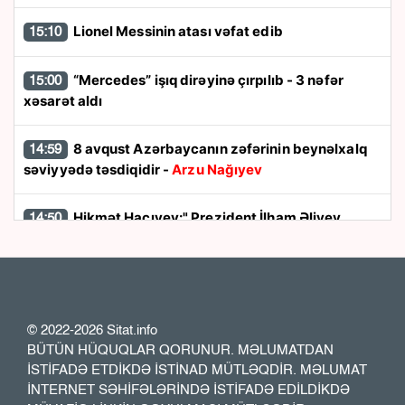
Lionel Messinin atası vəfat edib
15:10
“Mercedes” işıq dirəyinə çırpılıb - 3 nəfər
15:00
xəsarət aldı
8 avqust Azərbaycanın zəfərinin beynəlxalq
14:59
səviyyədə təsdiqidir -
Arzu Nağıyev
Hikmət Hacıyev:" Prezident İlham Əliyev
14:50
müharibəni qazandı, eyni zamanda sülhü də qazandı"
8 avqust dönüşü:
Cənubi Qafqazın siyasi
14:48
xəritəsi necə dəyişdi?
© 2022-2026 Sitat.info
BÜTÜN HÜQUQLAR QORUNUR. MƏLUMATDAN
Ukraynada hərbi helikopterin qəzaya
14:40
İSTİFADƏ ETDİKDƏ İSTİNAD MÜTLƏQDİR. MƏLUMAT
uğraması nəticəsində bort texnik ölüb
İNTERNET SƏHİFƏLƏRİNDƏ İSTİFADƏ EDİLDİKDƏ