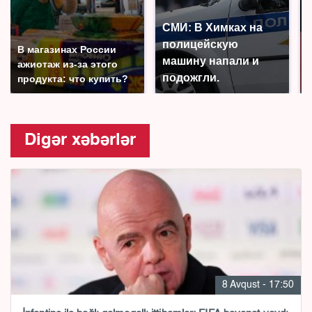
СМИ: В Химках на
полицейскую
В магазинах России
машину напали и
ажиотаж из-за этого
подожгли.
продукта: что купить?
Digər xəbərlər
8 Avqust - 17:50