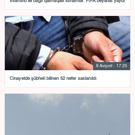
İnfantino ilə bağlı qalmaqallı ittihamlar: FIFA bəyanat yaydı
8 Avqust - 17:25
Cinayətdə şübhəli bilinən 52 nəfər saxlanıldı