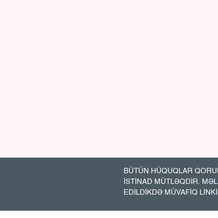
BÜTÜN HÜQUQLAR QORUN
İSTİNAD MÜTLƏQDİR. MƏ
EDİLDİKDƏ MÜVAFİQ LİNK