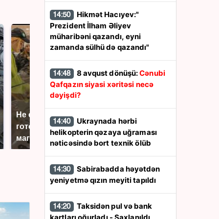
Hikmət Hacıyev:"
14:50
Prezident İlham Əliyev
müharibəni qazandı, eyni
zamanda sülhü də qazandı"
8 avqust dönüşü:
Cənubi
14:48
Qafqazın siyasi xəritəsi necə
dəyişdi?
Не ешьте эту
В ОАЭ произошло
Ukraynada hərbi
14:40
готовую еду из
жестокое убийство
helikopterin qəzaya uğraması
магазина: список
криптомиллионера
nəticəsində bort texnik ölüb
Sabirabadda həyətdən
14:30
yeniyetmə qızın meyiti tapıldı
Taksidən pul və bank
14:20
kartları oğurladı - Saxlanıldı