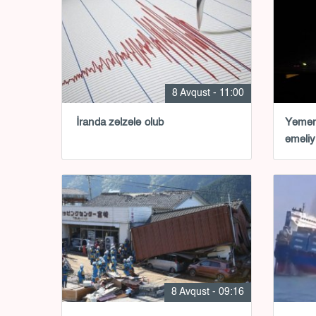
8 Avqust - 11:00
İranda zəlzələ olub
Yəmən 
əməliy
8 Avqust - 09:16