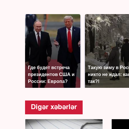
Где будет встреча
Такую зиму в Ро
президентов США и
никто не ждал: ка
России: Европа?
так?!
Digər xəbərlər