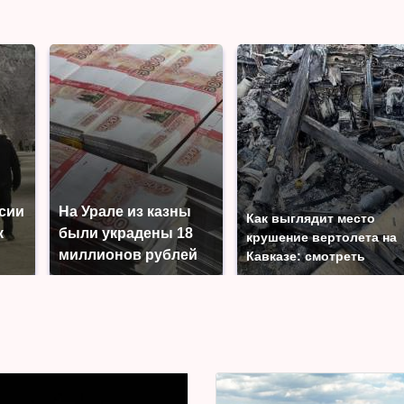
ссии
На Урале из казны
Как выглядит место
к
были украдены 18
крушение вертолета на
миллионов рублей
Кавказе: смотреть