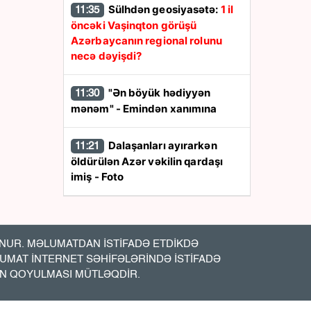
Sülhdən geosiyasətə:
1 il
11:35
öncəki Vaşinqton görüşü
Azərbaycanın regional rolunu
necə dəyişdi?
"Ən böyük hədiyyən
11:30
mənəm" - Emindən xanımına
Dalaşanları ayırarkən
11:21
öldürülən Azər vəkilin qardaşı
imiş - Foto
Pensiyalar ÖDƏNİLDİ
11:19
UR. MƏLUMATDAN İSTİFADƏ ETDİKDƏ
ABŞ -Azərbaycan iqtisadi
11:15
LUMAT İNTERNET SƏHİFƏLƏRİNDƏ İSTİFADƏ
əlaqələrində yeni mərhələ:
7,5
İN QOYULMASI MÜTLƏQDİR.
milyard dollarlıq sazişlər nə vəd
edir?