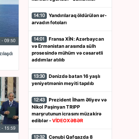
Yandırılaraq öldürülən ər-
14:10
arvadın fotoları
Fransa XİN: Azərbaycan
14:01
 - 09:50
və Ermənistan arasında sülh
prosesində mühüm və cəsarətli
zılaşdı
addımlar atılıb
Dənizdə batan 16 yaşlı
13:30
yeniyetmənin meyiti tapılıb
Prezident İlham Əliyev və
12:43
Nikol Paşinyan TRIPP
marşrutunun icrasını müzakirə
ediblər -
VİDEOXƏBƏR
 - 15:59
Cənubi Qafqazda 8
12:32