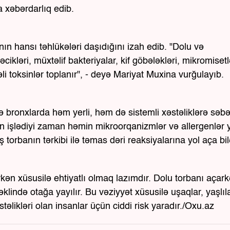
a xəbərdarlıq edib.
ın hansı təhlükələri daşıdığını izah edib. "Dolu və
kləri, müxtəlif bakteriyalar, kif göbələkləri, mikromisetlə
i toksinlər toplanır", - deyə Mariyat Muxina vurğulayıb.
və bronxlarda həm yerli, həm də sistemli xəstəliklərə səb
ran işlədiyi zaman həmin mikroorqanizmlər və allergenlər
torbanın tərkibi ilə təmas dəri reaksiyalarına yol aça bil
kən xüsusilə ehtiyatlı olmaq lazımdır. Dolu torbanı açark
klində otağa yayılır. Bu vəziyyət xüsusilə uşaqlar, yaşlıla
təlikləri olan insanlar üçün ciddi risk yaradır./Oxu.az