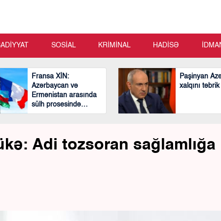
SADİYYAT
SOSİAL
KRİMİNAL
HADİSƏ
İDMA
Fransa XİN:
Paşinyan Az
Azərbaycan və
xalqını təbrik
Ermənistan arasında
sülh prosesində
mühüm və cəsarətli
addımlar atılıb
lükə: Adi tozsoran sağlamlığa