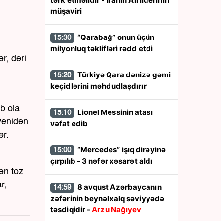
tərk etməlidir - İranın Ali liderinin
müşaviri
“Qarabağ” onun üçün
15:30
milyonluq təklifləri rədd etdi
r, dəri
Türkiyə Qara dənizə gəmi
15:20
keçidlərini məhdudlaşdırır
əb ola
Lionel Messinin atası
15:10
 yenidən
vəfat edib
ər.
“Mercedes” işıq dirəyinə
15:00
çırpılıb - 3 nəfər xəsarət aldı
ən toz
r,
8 avqust Azərbaycanın
14:59
zəfərinin beynəlxalq səviyyədə
təsdiqidir -
Arzu Nağıyev