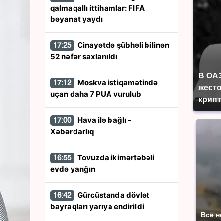
qalmaqallı ittihamlar: FIFA
bəyanat yaydı
Cinayətdə şübhəli bilinən
17:25
52 nəfər saxlanıldı
В ОА
Moskva istiqamətində
17:12
жесто
uçan daha 7 PUA vurulub
крип
Hava ilə bağlı -
17:00
Xəbərdarlıq
Tovuzda ikimərtəbəli
16:55
evdə yanğın
Gürcüstanda dövlət
16:42
bayraqları yarıya endirildi
Все н