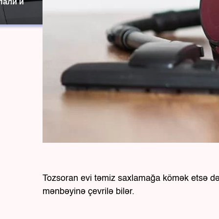
пали и
Tozsoran evi təmiz saxlamağa kömək etsə də
mənbəyinə çevrilə bilər.