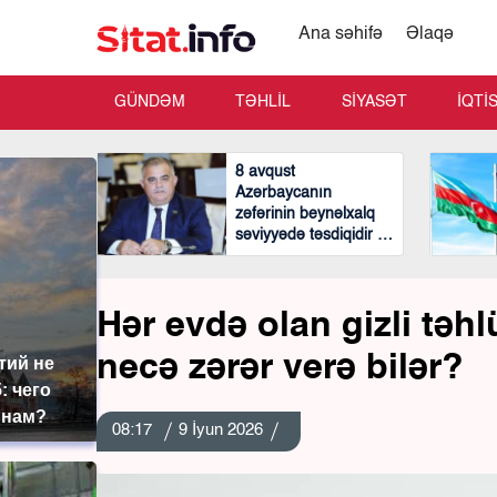
Ana səhifə
Əlaqə
GÜNDƏM
TƏHLİL
SİYASƏT
İQTİ
8 avqust
Azərbaycanın
zəfərinin beynəlxalq
səviyyədə təsdiqidir -
Arzu Nağıyev
Hər evdə olan gizli təh
necə zərər verə bilər?
тий не
: чего
 нам?
08:17
9 İyun 2026