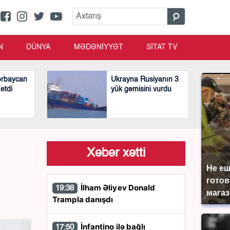
N
DÜNYA
MƏDƏNİYYƏT
SİTAT TV
ərbaycan
Ukrayna Rusiyanın 3
 etdi
yük gəmisini vurdu
Xəbər xətti
Не еш
готов
İlham Əliyev Donald
19:38
магаз
Trampla danışdı
İnfantino ilə bağlı
17:50