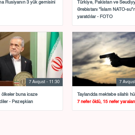
a Rusiyanın 3 yük gəmisini
Türkiyə, Pakistan və Səudiy
Ərəbistanı "İslam NATO-su"
yaratdılar - FOTO
7 Avqust - 11:30
7 Avqust
ölkələr buna icazə
Taylandda məktəbə silahlı h
ilər - Pezeşkian
7 nəfər öldü, 15 nəfər yaralan