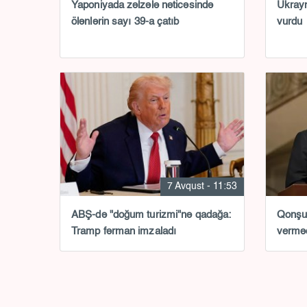
Yaponiyada zəlzələ nəticəsində
Ukrayn
ölənlərin sayı 39-a çatıb
vurdu
7 Avqust - 11:53
ABŞ-də "doğum turizmi"nə qadağa:
Qonşu 
Tramp fərman imzaladı
verməd