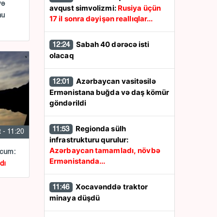
yə
avqust simvolizmi:
Rusiya üçün
nu
17 il sonra dəyişən reallıqlar...
Sabah 40 dərəcə isti
12:24
olacaq
Azərbaycan vasitəsilə
12:01
Ermənistana buğda və daş kömür
göndərildi
Regionda sülh
11:53
 - 11:20
infrastrukturu qurulur:
Azərbaycan tamamladı, növbə
ücum:
Ermənistanda...
dı
Xocavənddə traktor
11:46
minaya düşdü