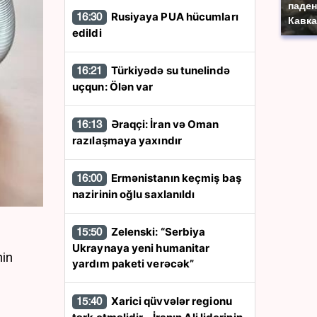
паден
Rusiyaya PUA hücumları
16:30
Кавка
edildi
Türkiyədə su tunelində
16:21
uçqun: Ölən var
Əraqçi: İran və Oman
16:13
razılaşmaya yaxındır
Ermənistanın keçmiş baş
16:00
nazirinin oğlu saxlanıldı
Zelenski: “Serbiya
15:50
Ukraynaya yeni humanitar
nin
yardım paketi verəcək”
Xarici qüvvələr regionu
15:40