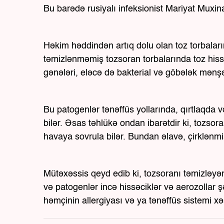
Bu barədə rusiyalı infeksionist Mariyat Muxin
Həkim həddindən artıq dolu olan toz torbaların
təmizlənməmiş tozsoran torbalarında toz hissəci
gənələri, eləcə də bakterial və göbələk mənşəl
Bu patogenlər tənəffüs yollarında, qırtlaqda 
bilər. Əsas təhlükə ondan ibarətdir ki, tozso
havaya sovrula bilər. Bundan əlavə, çirklənmiş 
Mütəxəssis qeyd edib ki, tozsoranı təmizləyər
və patogenlər incə hissəciklər və aerozollar şə
həmçinin allergiyası və ya tənəffüs sistemi xəs