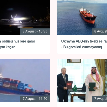
8 Avqust - 10:35
8 Avqust
ordusu husilərə qarşı
Ukrayna ABŞ-nin tələbi ilə ra
yat keçirdi
- Bu gəmiləri vurmayacaq
7 Avqust - 16:40
7 Avqust