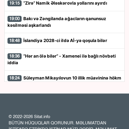
“Zirə” Namik Ələskərovla yollarını ayırdı
19:15
Bakı və Zəngilanda ağacların qanunsuz
19:00
kəsilməsi aşkarlandı
İslandiya 2028-ci ildə Aİ-yə qoşula bilər
18:48
“Hər an ölə bilər” - Xamenei ilə bağlı növbəti
18:36
iddia
Süleyman Mikayılovun 10 illik müavininə hökm
18:24
oxundu
Ukrayna dəniz dronları Yaltadakı limana
18:12
hücum edib
© 2022-2026 Sitat.info
“Bizim xarakterimizdə təslim olmaq yoxdur” -
18:00
BÜTÜN HÜQUQLAR QORUNUR. MƏLUMATDAN
Musa