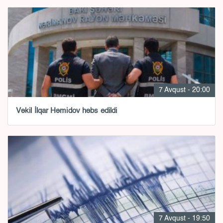
7 Avqust - 20:00
Vəkil İlqar Həmidov həbs edildi
7 Avqust - 19:50