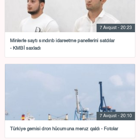
7 Avqust - 20:23
Minlərlə saytı sındırıb idarəetmə panellərini satdılar
- KMBİ saxladı
7 Avqust - 20:10
Türkiyə gəmisi dron hücumuna məruz qaldı - Fotolar