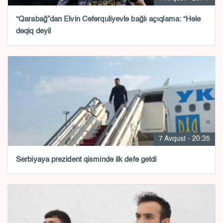
“Qarabağ”dan Elvin Cəfərquliyevlə bağlı açıqlama: “Hələ
dəqiq deyil
7 Avqust - 20:35
Serbiyaya prezident qismində ilk dəfə getdi