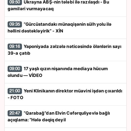
Ukrayna ABŞ-nin tələbi ilə razılaşdı - Bu
09:50
gəmiləri vurmayacaq
“Gürcüstandakı münaqişənin sülh yolu ilə
09:35
həllini dəstəkləyirik” - XİN
Yaponiyada zəlzələ nəticəsində ölənlərin sayı
09:16
39-a çatıb
17 yaşlı qızın nişanında mediaya hücum
09:00
olundu — VİDEO
Yeni Klinikanın direktor müavini işdən çıxarıldı
21:00
- FOTO
“Qarabağ”dan Elvin Cəfərquliyevlə bağlı
20:47
açıqlama: “Hələ dəqiq deyil