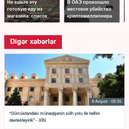
Не ешьте эту
В ОАЭ произошло
готовую еду из
жестокое убийство
магазина: список
криптомиллионера
Digər xəbərlər
8 Avqust - 09:35
“Gürcüstandakı münaqişənin sülh yolu ilə həllini
dəstəkləyirik” - XİN