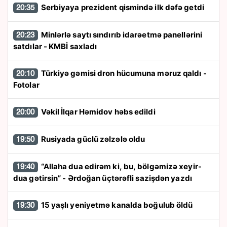
Serbiyaya prezident qismində ilk dəfə getdi
20:35
Minlərlə saytı sındırıb idarəetmə panellərini
20:23
satdılar - KMBİ saxladı
Türkiyə gəmisi dron hücumuna məruz qaldı -
20:10
Fotolar
Vəkil İlqar Həmidov həbs edildi
20:00
Rusiyada güclü zəlzələ oldu
19:50
“Allaha dua edirəm ki, bu, bölgəmizə xeyir-
19:40
dua gətirsin” - Ərdoğan üçtərəfli sazişdən yazdı
15 yaşlı yeniyetmə kanalda boğulub öldü
19:30