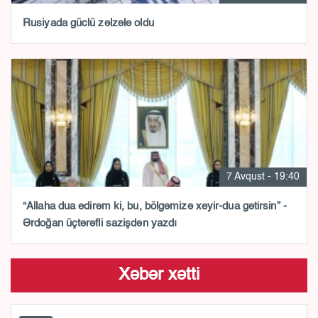
Rusiyada güclü zəlzələ oldu
7 Avqust - 19:40
“Allaha dua edirəm ki, bu, bölgəmizə xeyir-dua gətirsin” -
Ərdoğan üçtərəfli sazişdən yazdı
Xəbər xətti