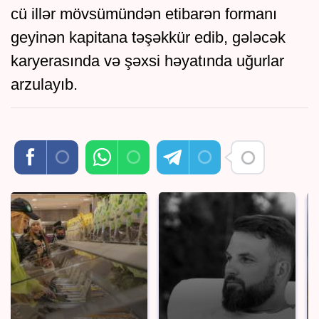
cü illər mövsümündən etibarən formanı
geyinən kapitana təşəkkür edib, gələcək
karyerasında və şəxsi həyatında uğurlar
arzulayıb.