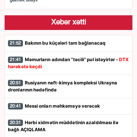
gəlmək istəyir
Xəbər xətti
Bakının bu küçələri tam bağlanacaq
21:52
Məmurların adından “təcili” pul istəyirlər -
DTX
21:41
hərəkətə keçdi
Rusiyanın neft-kimya kompleksi Ukrayna
20:51
dronlarının hədəfində
Messi onları məhkəməyə verəcək
20:41
Hərbi xidmətin müddətinin azaldılması ilə
20:31
bağlı AÇIQLAMA