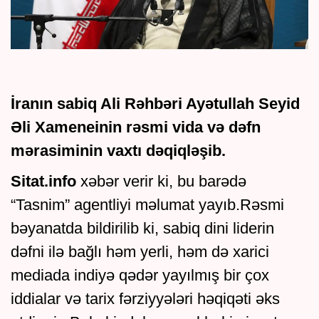
İranın sabiq Ali Rəhbəri Ayətullah Seyid
Əli Xameneinin rəsmi vida və dəfn
mərasiminin vaxtı dəqiqləşib.
Sitat.info
xəbər verir ki, bu barədə
“Tasnim” agentliyi məlumat yayıb.Rəsmi
bəyanatda bildirilib ki, sabiq dini liderin
dəfni ilə bağlı həm yerli, həm də xarici
mediada indiyə qədər yayılmış bir çox
iddialar və tarix fərziyyələri həqiqəti əks