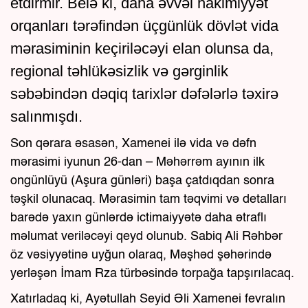
etdirmir. Belə ki, daha əvvəl hakimiyyət
orqanları tərəfindən üçgünlük dövlət vida
mərasiminin keçiriləcəyi elan olunsa da,
regional təhlükəsizlik və gərginlik
səbəbindən dəqiq tarixlər dəfələrlə təxirə
salınmışdı.
Son qərara əsasən, Xamenei ilə vida və dəfn
mərasimi iyunun 26-dan – Məhərrəm ayının ilk
ongünlüyü (Aşura günləri) başa çatdıqdan sonra
təşkil olunacaq. Mərasimin tam təqvimi və detalları
barədə yaxın günlərdə ictimaiyyətə daha ətraflı
məlumat veriləcəyi qeyd olunub. Sabiq Ali Rəhbər
öz vəsiyyətinə uyğun olaraq, Məşhəd şəhərində
yerləşən İmam Rza türbəsində torpağa tapşırılacaq.
Xatırladaq ki, Ayətullah Seyid Əli Xamenei fevralın