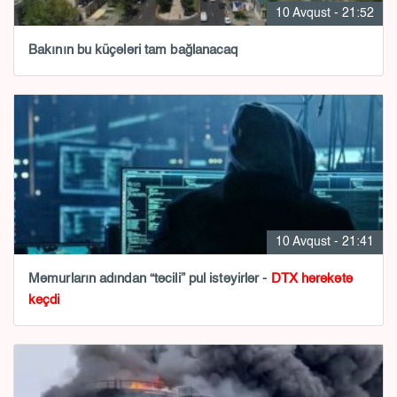
10 Avqust - 21:52
Bakının bu küçələri tam bağlanacaq
10 Avqust - 21:41
Məmurların adından “təcili” pul istəyirlər -
DTX hərəkətə
keçdi