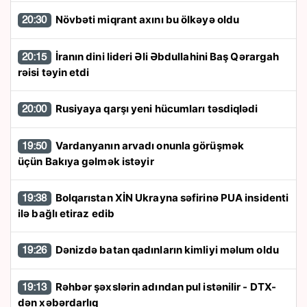
Növbəti miqrant axını bu ölkəyə oldu
20:30
İranın dini lideri Əli Əbdullahini Baş Qərargah
20:15
rəisi təyin etdi
Rusiyaya qarşı yeni hücumları təsdiqlədi
20:00
Vardanyanın arvadı onunla görüşmək
19:50
üçün Bakıya gəlmək istəyir
Bolqarıstan XİN Ukrayna səfirinə PUA insidenti
19:38
ilə bağlı etiraz edib
Dənizdə batan qadınların kimliyi məlum oldu
19:26
Rəhbər şəxslərin adından pul istənilir - DTX-
19:13
dən xəbərdarlıq