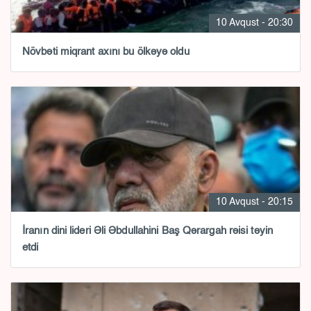
10 Avqust - 20:30
Növbəti miqrant axını bu ölkəyə oldu
10 Avqust - 20:15
İranın dini lideri Əli Əbdullahini Baş Qərargah rəisi təyin
etdi