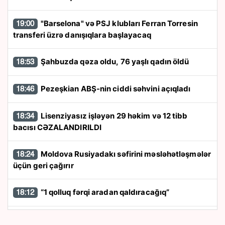
"Barselona" və PSJ klubları Ferran Torresin
19:00
transferi üzrə danışıqlara başlayacaq
Şahbuzda qəza oldu, 76 yaşlı qadın öldü
18:53
Pezeşkian ABŞ-nin ciddi səhvini açıqladı
18:46
Lisenziyasız işləyən 29 həkim və 12 tibb
18:34
bacısı CƏZALANDIRILDI
Moldova Rusiyadakı səfirini məsləhətləşmələr
18:24
üçün geri çağırır
“1 qolluq fərqi aradan qaldıracağıq”
18:12
Yaşı 18-dən az olan işçilərin güzəşt və
18:00