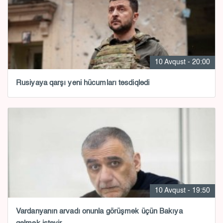
10 Avqust - 20:00
Rusiyaya qarşı yeni hücumları təsdiqlədi
10 Avqust - 19:50
Vardanyanın arvadı onunla görüşmək üçün Bakıya