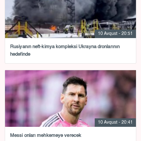
10 Avqust - 20:51
Rusiyanın neft-kimya kompleksi Ukrayna dronlarının
hədəfində
10 Avqust - 20:41
Messi onları məhkəməyə verəcək