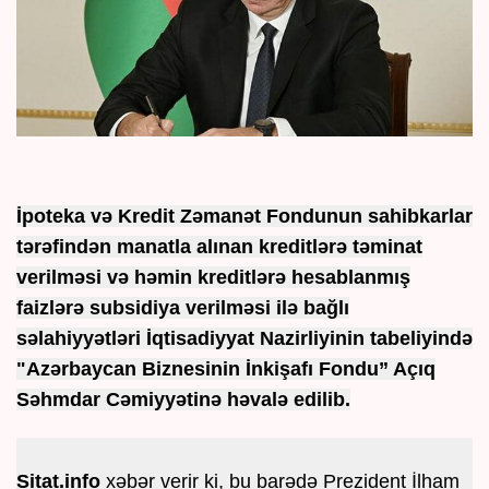
İpoteka və Kredit Zəmanət Fondunun sahibkarlar
tərəfindən manatla alınan kreditlərə təminat
verilməsi və həmin kreditlərə hesablanmış
faizlərə subsidiya verilməsi ilə bağlı
səlahiyyətləri İqtisadiyyat Nazirliyinin tabeliyində
"Azərbaycan Biznesinin İnkişafı Fondu” Açıq
Səhmdar Cəmiyyətinə həvalə edilib.
Sitat.info
xəbər verir ki, bu barədə Prezident İlham