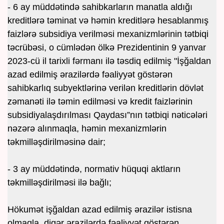
- 6 ay müddətində sahibkarların manatla aldığı
kreditlərə təminat və həmin kreditlərə hesablanmış
faizlərə subsidiya verilməsi mexanizmlərinin tətbiqi
təcrübəsi, o cümlədən ölkə Prezidentinin 9 yanvar
2023-cü il tarixli fərmanı ilə təsdiq edilmiş "İşğaldan
azad edilmiş ərazilərdə fəaliyyət göstərən
sahibkarlıq subyektlərinə verilən kreditlərin dövlət
zəmanəti ilə təmin edilməsi və kredit faizlərinin
subsidiyalaşdırılması Qaydası”nın tətbiqi nəticələri
nəzərə alınmaqla, həmin mexanizmlərin
təkmilləşdirilməsinə dair;
- 3 ay müddətində, normativ hüquqi aktların
təkmilləşdirilməsi ilə bağlı;
Hökumət işğaldan azad edilmiş ərazilər istisna
olmaqla, digər ərazilərdə fəaliyyət göstərən