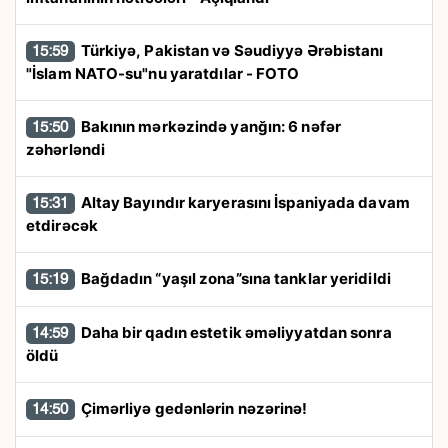
Türkiyə, Pakistan və Səudiyyə Ərəbistanı
15:59
"İslam NATO-su"nu yaratdılar - FOTO
Bakının mərkəzində yanğın: 6 nəfər
15:50
zəhərləndi
Altay Bayındır karyerasını İspaniyada davam
15:31
etdirəcək
Bağdadın “yaşıl zona”sına tanklar yeridildi
15:19
Daha bir qadın estetik əməliyyatdan sonra
14:59
öldü
Çimərliyə gedənlərin nəzərinə!
14:50