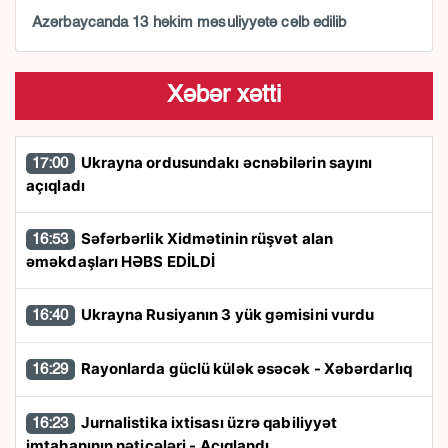
Azərbaycanda 13 həkim məsuliyyətə cəlb edilib
Xəbər xətti
Ukrayna ordusundakı əcnəbilərin sayını
17:00
açıqladı
Səfərbərlik Xidmətinin rüşvət alan
16:53
əməkdaşları HƏBS EDİLDİ
Ukrayna Rusiyanın 3 yük gəmisini vurdu
16:40
Rayonlarda güclü külək əsəcək - Xəbərdarlıq
16:29
Jurnalistika ixtisası üzrə qabiliyyət
16:23
imtahanının nəticələri - Açıqlandı