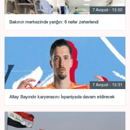
7 Avqust - 15:50
Bakının mərkəzində yanğın: 6 nəfər zəhərləndi
7 Avqust - 15:31
Altay Bayındır karyerasını İspaniyada davam etdirəcək