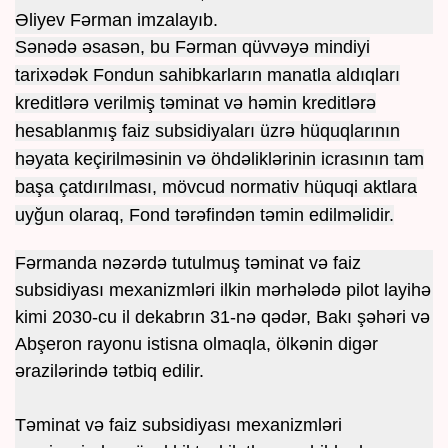
Əliyev Fərman imzalayıb.
Sənədə əsasən, bu Fərman qüvvəyə mindiyi
tarixədək Fondun sahibkarların manatla aldıqları
kreditlərə verilmiş təminat və həmin kreditlərə
hesablanmış faiz subsidiyaları üzrə hüquqlarının
həyata keçirilməsinin və öhdəliklərinin icrasının tam
başa çatdırılması, mövcud normativ hüquqi aktlara
uyğun olaraq, Fond tərəfindən təmin edilməlidir.
Fərmanda nəzərdə tutulmuş təminat və faiz
subsidiyası mexanizmləri ilkin mərhələdə pilot layihə
kimi 2030-cu il dekabrın 31-nə qədər, Bakı şəhəri və
Abşeron rayonu istisna olmaqla, ölkənin digər
ərazilərində tətbiq edilir.
Təminat və faiz subsidiyası mexanizmləri