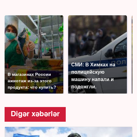
СМИ: В Химках на
полицейскую
В магазинах России
машину напали и
ажиотаж из-за этого
подожгли.
продукта: что купить?
Digər xəbərlər