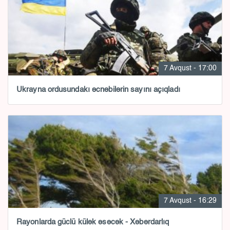
7 Avqust - 17:00
Ukrayna ordusundakı əcnəbilərin sayını açıqladı
7 Avqust - 16:29
Rayonlarda güclü külək əsəcək - Xəbərdarlıq