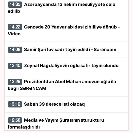
Azərbaycanda 13 həkim məsuliyyətə cəlb
14:35
edilib
Gəncədə 20 Yanvar abidəsi zibilliyə dönüb -
14:22
Video
Samir Şərifov sədr təyin edildi - Sərəncam
14:08
Zeynal Nağdəliyevin oğlu səfir təyin olundu
13:40
Prezidentdən Abel Məhərrəmovun oğlu ilə
13:29
bağlı SƏRƏNCAM
Sabah 39 dərəcə isti olacaq
13:12
Media və Yayım Şurasının sturukturu
12:58
formalaşdırıldı