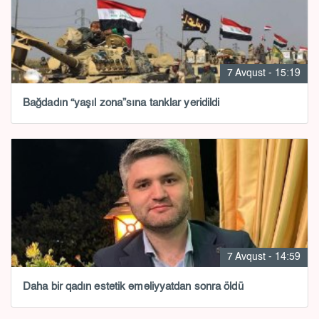
7 Avqust - 15:19
Bağdadın “yaşıl zona”sına tanklar yeridildi
7 Avqust - 14:59
Daha bir qadın estetik əməliyyatdan sonra öldü