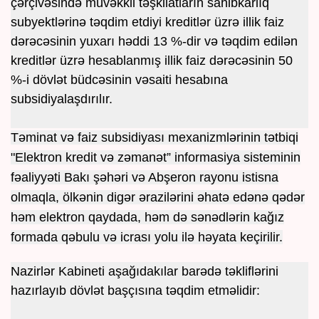
çərçivəsində müvəkkil təşkilatların sahibkarlıq
subyektlərinə təqdim etdiyi kreditlər üzrə illik faiz
dərəcəsinin yuxarı həddi 13 %-dir və təqdim edilən
kreditlər üzrə hesablanmış illik faiz dərəcəsinin 50
%-i dövlət büdcəsinin vəsaiti hesabına
subsidiyalaşdırılır.
Təminat və faiz subsidiyası mexanizmlərinin tətbiqi
"Elektron kredit və zəmanət” informasiya sisteminin
fəaliyyəti Bakı şəhəri və Abşeron rayonu istisna
olmaqla, ölkənin digər ərazilərini əhatə edənə qədər
həm elektron qaydada, həm də sənədlərin kağız
formada qəbulu və icrası yolu ilə həyata keçirilir.
Nazirlər Kabineti aşağıdakılar barədə təkliflərini
hazırlayıb dövlət başçısına təqdim etməlidir: