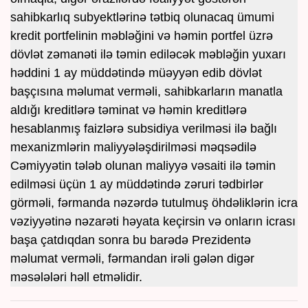
sahibkarlıq subyektlərinə tətbiq olunacaq ümumi
kredit portfelinin məbləğini və həmin portfel üzrə
dövlət zəmanəti ilə təmin ediləcək məbləğin yuxarı
həddini 1 ay müddətində müəyyən edib dövlət
başçısına məlumat verməli, sahibkarların manatla
aldığı kreditlərə təminat və həmin kreditlərə
hesablanmış faizlərə subsidiya verilməsi ilə bağlı
mexanizmlərin maliyyələşdirilməsi məqsədilə
Cəmiyyətin tələb olunan maliyyə vəsaiti ilə təmin
edilməsi üçün 1 ay müddətində zəruri tədbirlər
görməli, fərmanda nəzərdə tutulmuş öhdəliklərin icra
vəziyyətinə nəzarəti həyata keçirsin və onların icrası
başa çatdıqdan sonra bu barədə Prezidentə
məlumat verməli, fərmandan irəli gələn digər
məsələləri həll etməlidir.