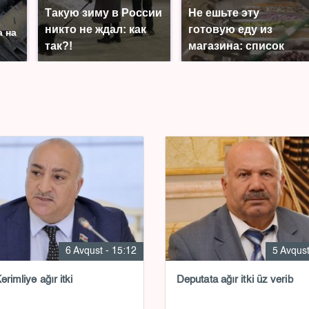
Такую зиму в России
Не ешьте эту
никто не ждал: как
готовую еду из
а на
так?!
магазина: список
6 Avqust - 15:12
5 Avqust
ərimliyə ağır itki
Deputata ağır itki üz verib