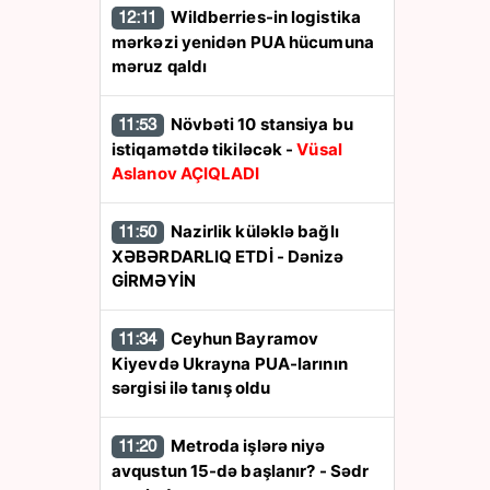
Wildberries-in logistika
12:11
mərkəzi yenidən PUA hücumuna
məruz qaldı
Növbəti 10 stansiya bu
11:53
istiqamətdə tikiləcək -
Vüsal
Aslanov AÇIQLADI
Nazirlik küləklə bağlı
11:50
XƏBƏRDARLIQ ETDİ - Dənizə
GİRMƏYİN
Ceyhun Bayramov
11:34
Kiyevdə Ukrayna PUA-larının
sərgisi ilə tanış oldu
Metroda işlərə niyə
11:20
avqustun 15-də başlanır? - Sədr