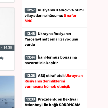
Rusiyanın Xarkov və Sumı
13:57
vilayətlərinə hücumu:
6 nəfər
öldü
Ukrayna Rusiyanın
13:48
Yaroslavl neft emalı zavodunu
vurdu
 - 14:35
İran Hörmüz boğazına
13:44
miş
nəzarəti ələ keçirir
ABŞ etiraf etdi:
Ukraynan
13:38
Rusiyanın dərinliklərini
vurmasına kömək etmişik
Prezidentdən Bəxtiyar
13:30
Aslanbəyli ilə bağlı SƏRƏNCAM