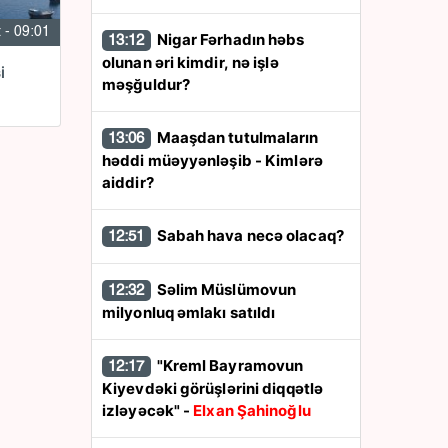
 - 09:01
Nigar Fərhadın həbs
13:12
olunan əri kimdir, nə işlə
i
məşğuldur?
Maaşdan tutulmaların
13:06
həddi müəyyənləşib - Kimlərə
aiddir?
Sabah hava necə olacaq?
12:51
Səlim Müslümovun
12:32
milyonluq əmlakı satıldı
"Kreml Bayramovun
12:17
Kiyevdəki görüşlərini diqqətlə
izləyəcək" -
Elxan Şahinoğlu