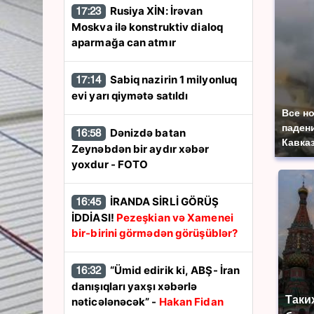
Rusiya XİN: İrəvan
17:23
Moskva ilə konstruktiv dialoq
aparmağa can atmır
Sabiq nazirin 1 milyonluq
17:14
evi yarı qiymətə satıldı
Все н
паден
Dənizdə batan
16:58
Кавказ
Zeynəbdən bir aydır xəbər
yoxdur - FOTO
İRANDA SİRLİ GÖRÜŞ
16:45
İDDİASI!
Pezeşkian və Xamenei
bir-birini görmədən görüşüblər?
“Ümid edirik ki, ABŞ- İran
16:32
danışıqları yaxşı xəbərlə
Таки
nəticələnəcək” -
Hakan Fidan