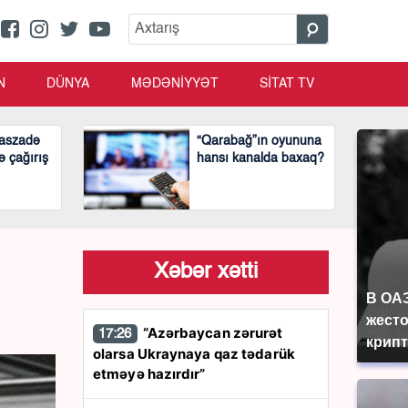
N
DÜNYA
MƏDƏNİYYƏT
SİTAT TV
aszadə
“Qarabağ”ın oyununa
ə çağırış
hansı kanalda baxaq?
Xəbər xətti
В ОА
жесто
“Azərbaycan zərurət
17:26
крип
olarsa Ukraynaya qaz tədarük
etməyə hazırdır”