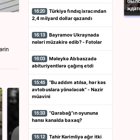
было
ждат
Türkiyə fındıq ixracından
16:20
2,4 milyard dollar qazandı
Bayramov Ukraynada
16:13
nələri müzakirə edib? - Fotolar
ərin
Məleykə Abbaszadə
16:03
abituriyentlərə çağırış etdi
“Bu addım atılsa, hər kəs
15:45
avtobuslara yönələcək” - Nazir
müavini
“Qarabağ”ın oyununa
15:33
hansı kanalda baxaq?
Tahir Kərimliyə ağır itki
15:12