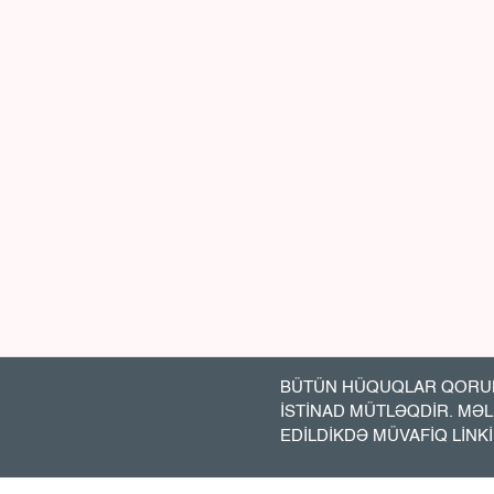
BÜTÜN HÜQUQLAR QORUN
İSTİNAD MÜTLƏQDİR. MƏ
EDİLDİKDƏ MÜVAFİQ LİNK