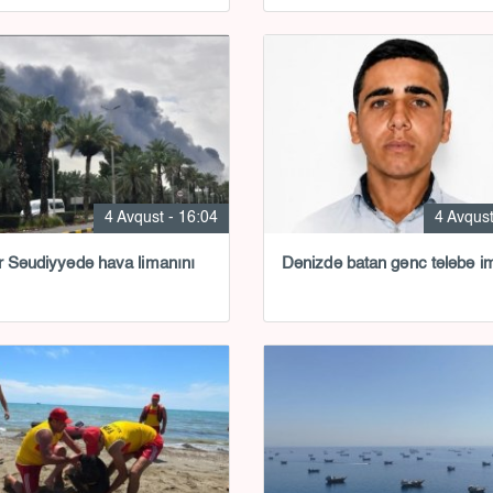
4 Avqust - 16:04
4 Avqust
r Səudiyyədə hava limanını
Dənizdə batan gənc tələbə i