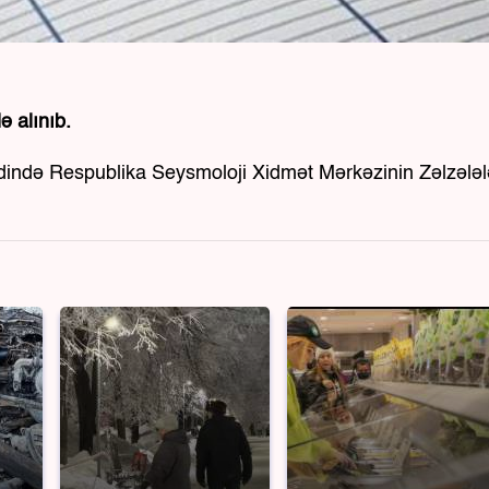
ə alınıb.
zdində Respublika Seysmoloji Xidmət Mərkəzinin Zəlzələl