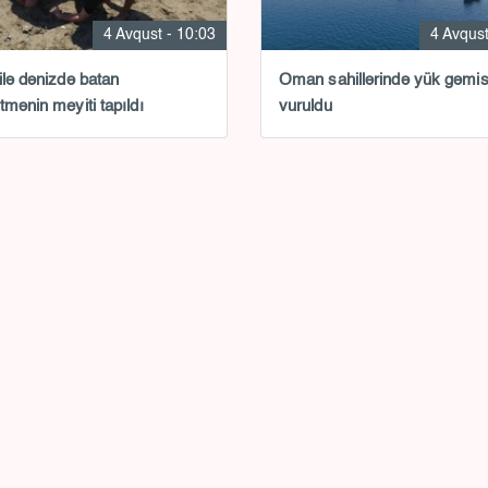
4 Avqust - 10:03
4 Avqust
ilə dənizdə batan
Oman sahillərində yük gəmis
tmənin meyiti tapıldı
vuruldu