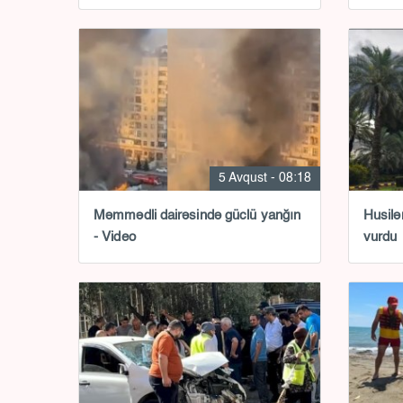
5 Avqust - 08:18
Məmmədli dairəsində güclü yanğın
Husilə
- Video
vurdu