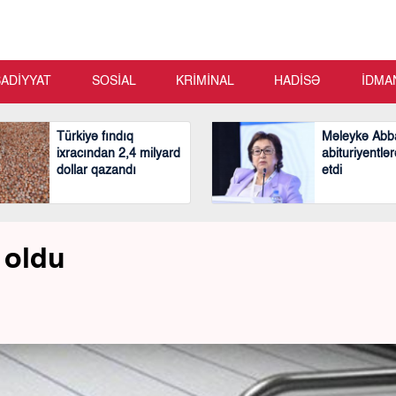
SADİYYAT
SOSİAL
KRİMİNAL
HADİSƏ
İDMA
Türkiyə fındıq
Məleykə Abb
ixracından 2,4 milyard
abituriyentlər
dollar qazandı
etdi
 oldu