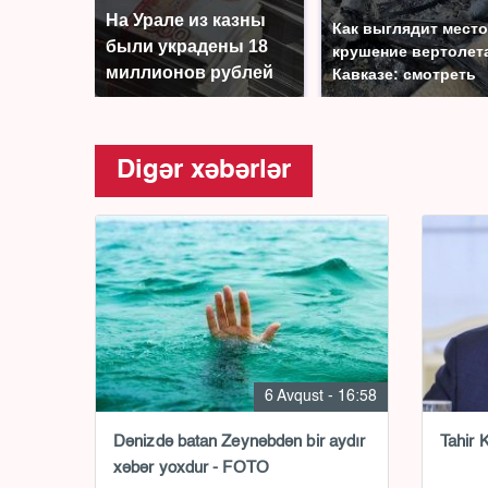
На Урале из казны
Как выглядит место
были украдены 18
крушение вертолет
миллионов рублей
Кавказе: смотреть
Digər xəbərlər
6 Avqust - 16:58
Dənizdə batan Zeynəbdən bir aydır
Tahir K
xəbər yoxdur - FOTO