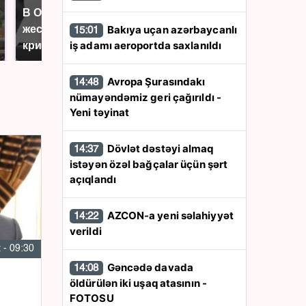
В ОАЭ произошло
Все новости по
Bakıya uçan azərbaycanlı
жестокое убийство
15:01
падению вертолета на
iş adamı aeroportda saxlanıldı
криптомиллионера
Кавказе: читать здесь
Avropa Şurasındakı
14:48
nümayəndəmiz geri çağırıldı -
Yeni təyinat
Dövlət dəstəyi almaq
14:37
istəyən özəl bağçalar üçün şərt
açıqlandı
AZCON-a yeni səlahiyyət
14:22
verildi
 - 09:30
Gəncədə davada
14:08
öldürülən iki uşaq atasının -
FOTOSU