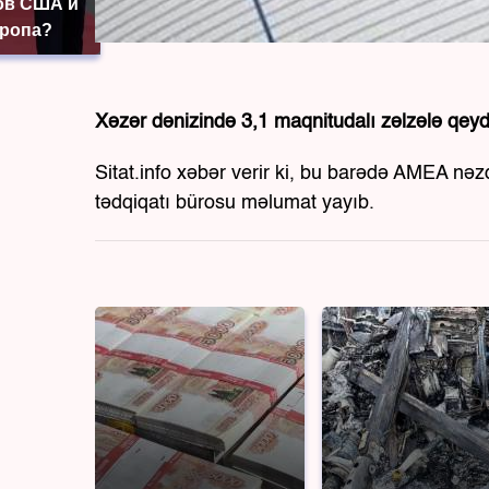
ов США и
вропа?
Xəzər dənizində 3,1 maqnitudalı zəlzələ qeyd
Sitat.info xəbər verir ki, bu barədə AMEA nə
tədqiqatı bürosu məlumat yayıb.