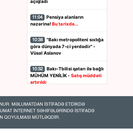
açıqladı
Pensiya alanların
11:04
nəzərinə!
Bu tarixdə...
"Bakı metropoliteni sıxlığa
10:38
görə dünyada 7-ci yerdədir" -
Vüsal Aslanov
Bakı–Tbilisi qatarı ilə bağlı
10:32
MÜHÜM YENİLİK -
Satış müddəti
artırıldı
Nevropatoloq açıqladı:
10:20
Yaddaşı gücləndirən ən faydalı
UR. MƏLUMATDAN İSTİFADƏ ETDİKDƏ
içki budur
LUMAT İNTERNET SƏHİFƏLƏRİNDƏ İSTİFADƏ
İN QOYULMASI MÜTLƏQDİR.
Qızıl bahalaşdı
10:05