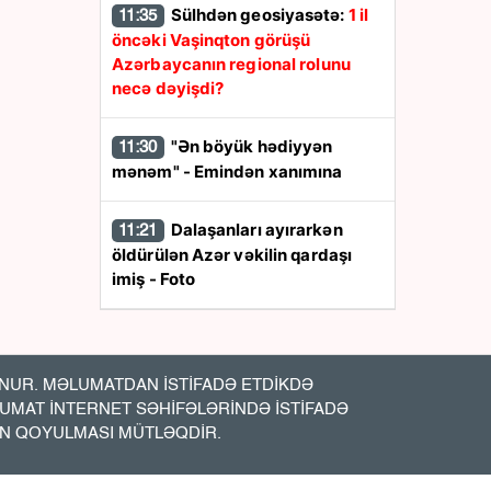
Sülhdən geosiyasətə:
1 il
11:35
öncəki Vaşinqton görüşü
Azərbaycanın regional rolunu
necə dəyişdi?
"Ən böyük hədiyyən
11:30
mənəm" - Emindən xanımına
Dalaşanları ayırarkən
11:21
öldürülən Azər vəkilin qardaşı
imiş - Foto
Pensiyalar ÖDƏNİLDİ
11:19
UR. MƏLUMATDAN İSTİFADƏ ETDİKDƏ
ABŞ -Azərbaycan iqtisadi
11:15
LUMAT İNTERNET SƏHİFƏLƏRİNDƏ İSTİFADƏ
əlaqələrində yeni mərhələ:
7,5
İN QOYULMASI MÜTLƏQDİR.
milyard dollarlıq sazişlər nə vəd
edir?