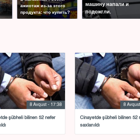
машину напали и
ажиотаж из-за этого
подожгли.
продукта: что купить?
8 Avqust - 17:38
8 Avqust
tdə şübhəli bilinən 52 nəfər
Cinayətdə şübhəli bilinən 52 
ıldı
saxlanıldı