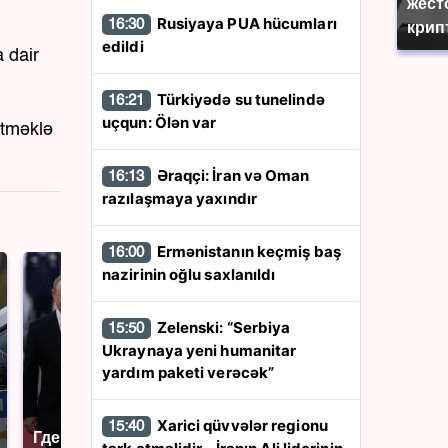
жест
Rusiyaya PUA hücumları
16:30
крип
edildi
a dair
Türkiyədə su tunelində
16:21
uçqun: Ölən var
etməklə
Əraqçi: İran və Oman
16:13
razılaşmaya yaxındır
Ermənistanın keçmiş baş
16:00
nazirinin oğlu saxlanıldı
Zelenski: “Serbiya
15:50
Ukraynaya yeni humanitar
yardım paketi verəcək”
Xarici qüvvələr regionu
15:40
Где будет встреча
Такую зиму в России