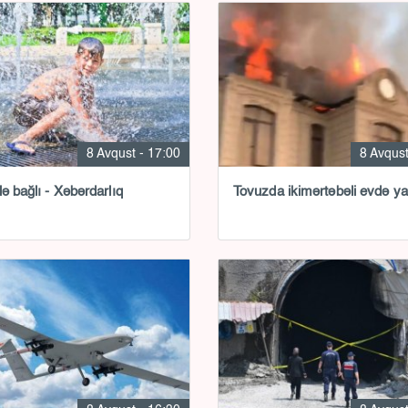
8 Avqust - 17:00
8 Avqust
lə bağlı - Xəbərdarlıq
Tovuzda ikimərtəbəli evdə y