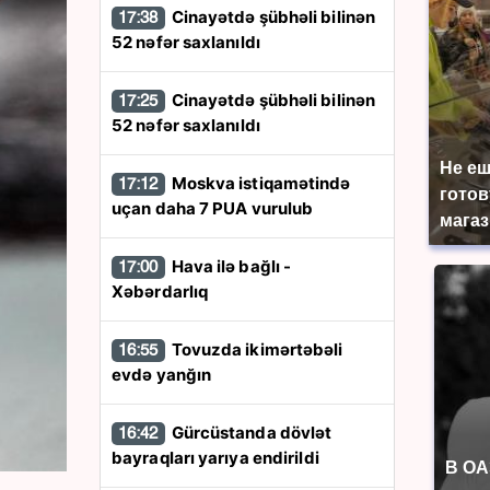
Cinayətdə şübhəli bilinən
17:38
52 nəfər saxlanıldı
Cinayətdə şübhəli bilinən
17:25
52 nəfər saxlanıldı
Не еш
Moskva istiqamətində
17:12
готов
uçan daha 7 PUA vurulub
магаз
Hava ilə bağlı -
17:00
Xəbərdarlıq
Tovuzda ikimərtəbəli
16:55
evdə yanğın
Gürcüstanda dövlət
16:42
bayraqları yarıya endirildi
В ОА