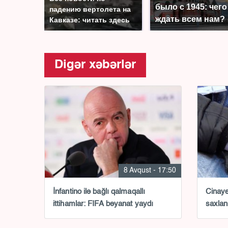
было с 1945: чего
падению вертолета на
ждать всем нам?
Кавказе: читать здесь
Digər xəbərlər
8 Avqust - 17:50
İnfantino ilə bağlı qalmaqallı
Cinayə
ittihamlar: FIFA bəyanat yaydı
saxlan