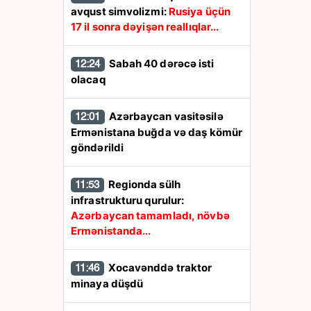
avqust simvolizmi:
Rusiya üçün
17 il sonra dəyişən reallıqlar...
Sabah 40 dərəcə isti
12:24
olacaq
Azərbaycan vasitəsilə
12:01
Ermənistana buğda və daş kömür
göndərildi
Regionda sülh
11:53
infrastrukturu qurulur:
Azərbaycan tamamladı, növbə
Ermənistanda...
Xocavənddə traktor
11:46
minaya düşdü