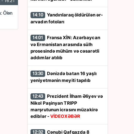
 - 16:21
n: Ölən
Yandırılaraq öldürülən ər-
14:10
arvadın fotoları
Fransa XİN: Azərbaycan
14:01
və Ermənistan arasında sülh
prosesində mühüm və cəsarətli
addımlar atılıb
Dənizdə batan 16 yaşlı
13:30
yeniyetmənin meyiti tapılıb
Prezident İlham Əliyev və
12:43
Nikol Paşinyan TRIPP
marşrutunun icrasını müzakirə
ediblər -
VİDEOXƏBƏR
Cənubi Qafqazda 8
12:32