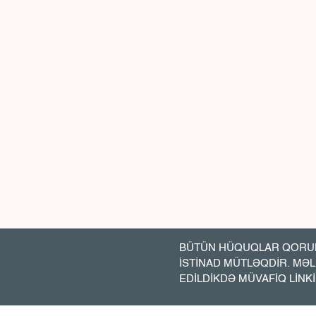
BÜTÜN HÜQUQLAR QORUN
İSTİNAD MÜTLƏQDİR. MƏ
EDİLDİKDƏ MÜVAFİQ LİNK