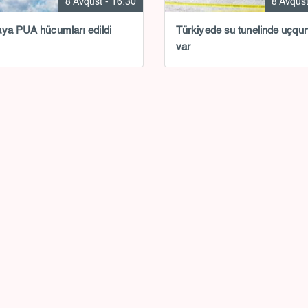
8 Avqust - 16:30
8 Avqust
ya PUA hücumları edildi
Türkiyədə su tunelində uçqu
var