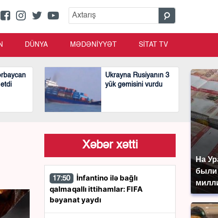
N
DÜNYA
MƏDƏNİYYƏT
SİTAT TV
ərbaycan
Ukrayna Rusiyanın 3
 etdi
yük gəmisini vurdu
Xəbər xətti
На Ур
были
İnfantino ilə bağlı
17:50
милл
qalmaqallı ittihamlar: FIFA
bəyanat yaydı