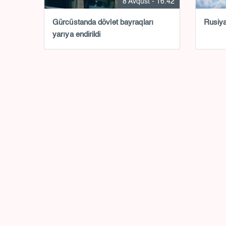
8 Avqust - 16:42
Gürcüstanda dövlət bayraqları
Rusiya
yarıya endirildi