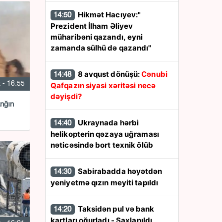
Hikmət Hacıyev:"
14:50
Prezident İlham Əliyev
müharibəni qazandı, eyni
zamanda sülhü də qazandı"
8 avqust dönüşü:
Cənubi
14:48
 - 16:55
Qafqazın siyasi xəritəsi necə
dəyişdi?
anğın
Ukraynada hərbi
14:40
helikopterin qəzaya uğraması
nəticəsində bort texnik ölüb
Sabirabadda həyətdən
14:30
yeniyetmə qızın meyiti tapıldı
Taksidən pul və bank
14:20
kartları oğurladı - Saxlanıldı