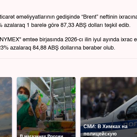
ticarət əməliyyatlarının gedişində “Brent” neftinin ixracın
% azalaraq 1 barelə görə 87,33 ABŞ dolları təşkil edib.
NYMEX" əmtəə birjasında 2026-cı ilin iyul ayında ixrac 
,23% azalaraq 84,88 ABŞ dollarına bərabər olub.
СМИ: В Химках на
е
полицейскую
В магазинах России