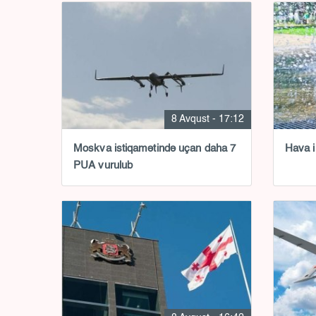
8 Avqust - 17:12
Moskva istiqamətində uçan daha 7
Hava i
PUA vurulub