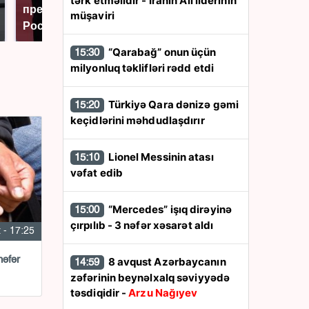
tərk etməlidir - İranın Ali liderinin
президентов США и
никто не ждал: как
müşaviri
России: Европа?
так?!
“Qarabağ” onun üçün
15:30
milyonluq təklifləri rədd etdi
Türkiyə Qara dənizə gəmi
15:20
keçidlərini məhdudlaşdırır
Lionel Messinin atası
15:10
vəfat edib
“Mercedes” işıq dirəyinə
15:00
çırpılıb - 3 nəfər xəsarət aldı
 - 17:25
nəfər
8 avqust Azərbaycanın
14:59
zəfərinin beynəlxalq səviyyədə
təsdiqidir -
Arzu Nağıyev