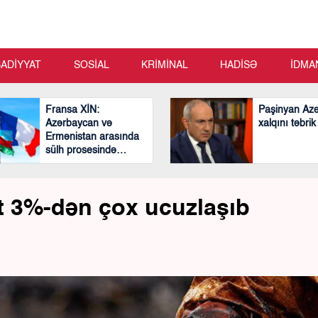
SADİYYAT
SOSİAL
KRİMİNAL
HADİSƏ
İDMA
Fransa XİN:
Paşinyan Az
Azərbaycan və
xalqını təbrik
Ermənistan arasında
sülh prosesində
mühüm və cəsarətli
addımlar atılıb
t 3%-dən çox ucuzlaşıb