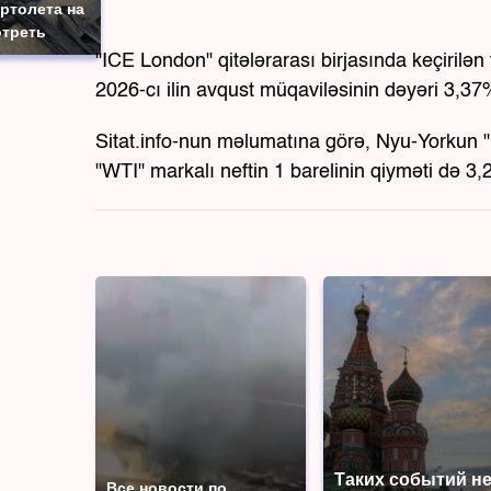
ртолета на
отреть
"ICE London" qitələrarası birjasında keçirilən 
2026-cı ilin avqust müqaviləsinin dəyəri 3,37
Sitat.info-nun məlumatına görə, Nyu-Yorkun "
"WTI" markalı neftin 1 barelinin qiyməti də 3
Таких событий н
Все новости по