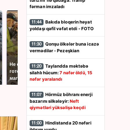
turizmi"nə qadağa: Tramp
fərman imzaladı
Bakıda bloqerin həyat
11:44
yoldaşı qəfil vəfat etdi - FOTO
Qonşu ölkələr buna icazə
11:30
vermədilər - Pezeşkian
Не ешьте эту
В ОАЭ произошло
Taylandda məktəbə
11:20
готовую еду из
жестокое убийство
silahlı hücum:
7 nəfər öldü, 15
магазина: список
криптомиллионера
nəfər yaralandı
Hörmüz böhranı enerji
11:07
bazarını silkələyir:
Neft
qiymətləri yüksəlişə keçdi
Hindistanda 20 nəfəri
11:00
ildırım vurdu