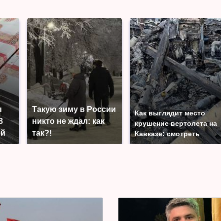
ы
Такую зиму в России
Как выглядит место
8
никто не ждал: как
крушение вертолета на
ей
так?!
Кавказе: смотреть