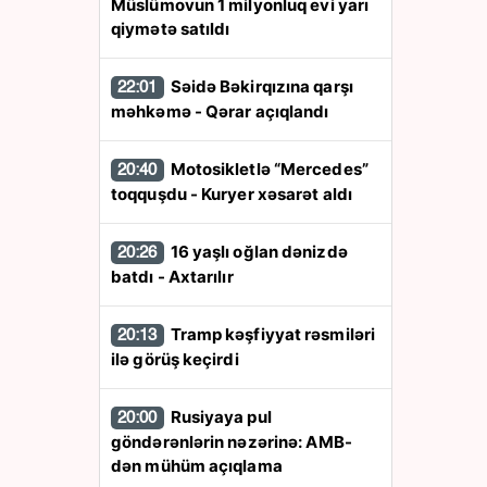
Müslümovun 1 milyonluq evi yarı
qiymətə satıldı
Səidə Bəkirqızına qarşı
22:01
məhkəmə - Qərar açıqlandı
Motosikletlə “Mercedes”
20:40
toqquşdu - Kuryer xəsarət aldı
16 yaşlı oğlan dənizdə
20:26
batdı - Axtarılır
Tramp kəşfiyyat rəsmiləri
20:13
ilə görüş keçirdi
Rusiyaya pul
20:00
göndərənlərin nəzərinə: AMB-
dən mühüm açıqlama