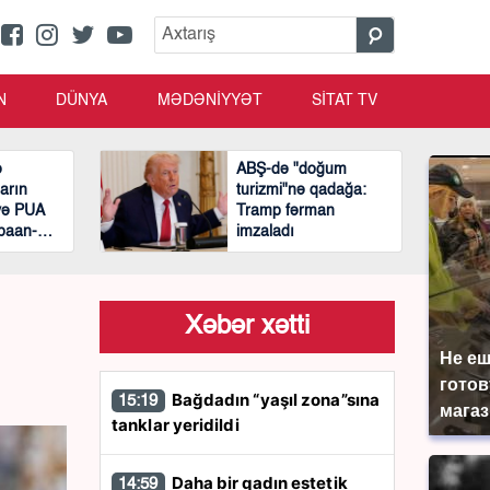
N
DÜNYA
MƏDƏNİYYƏT
SİTAT TV
ə
ABŞ-də "doğum
arın
turizmi"nə qadağa:
yə PUA
Tramp fərman
baan-
imzaladı
Xəbər xətti
Не еш
готов
Bağdadın “yaşıl zona”sına
15:19
магаз
tanklar yeridildi
Daha bir qadın estetik
14:59