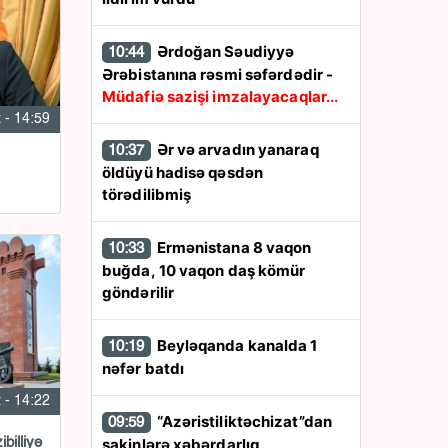
Ərdoğan Səudiyyə
10:44
Ərəbistanına rəsmi səfərdədir -
Müdafiə sazişi imzalayacaqlar...
 - 14:59
Ər və arvadın yanaraq
10:37
öldüyü hadisə qəsdən
törədilibmiş
Ermənistana 8 vaqon
10:33
buğda, 10 vaqon daş kömür
göndərilir
Beyləqanda kanalda 1
10:19
nəfər batdı
 - 14:22
“Azəristiliktəchizat”dan
09:59
billiyə
sakinlərə xəbərdarlıq