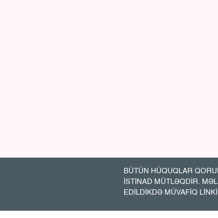
BÜTÜN HÜQUQLAR QORUN
İSTİNAD MÜTLƏQDİR. MƏ
EDİLDİKDƏ MÜVAFİQ LİNK