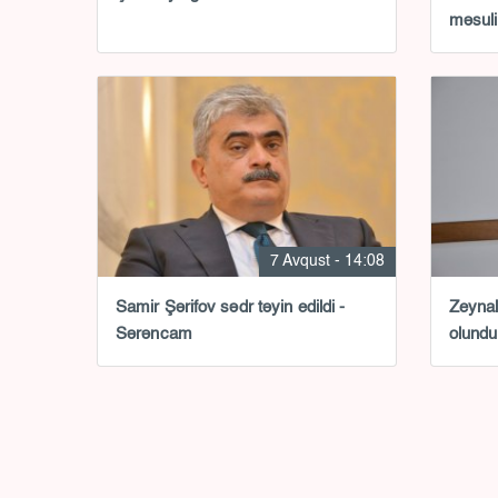
məsuli
7 Avqust - 14:08
Samir Şərifov sədr təyin edildi -
Zeynal
Sərəncam
olundu