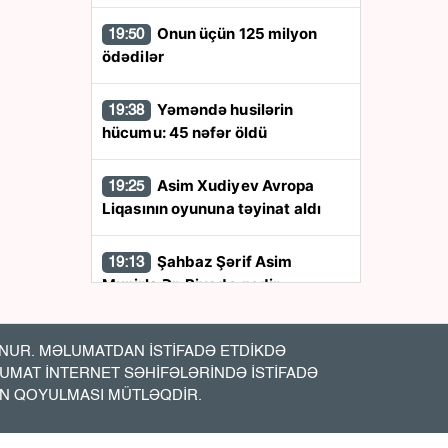
Onun üçün 125 milyon
19:50
ödədilər
Yəməndə husilərin
19:38
hücumu: 45 nəfər öldü
Asim Xudiyev Avropa
19:25
Liqasının oyununa təyinat aldı
Şahbaz Şərif Asim
19:13
Munirlə Ər-Riyada gedir
Böyük Britaniya Rusiyaya
19:00
UR. MƏLUMATDAN İSTİFADƏ ETDİKDƏ
qarşı sanksiyaları genişləndirib
LUMAT İNTERNET SƏHİFƏLƏRİNDƏ İSTİFADƏ
İN QOYULMASI MÜTLƏQDİR.
Ukrayna mediası
18:50
Qurbandan nələr yazdı?