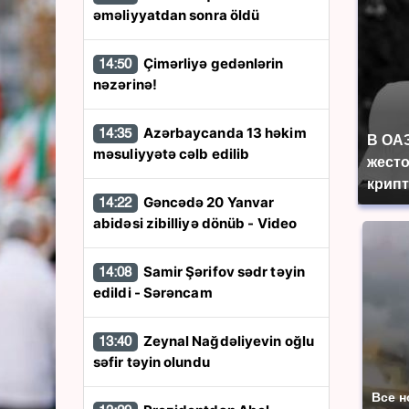
əməliyyatdan sonra öldü
Çimərliyə gedənlərin
14:50
nəzərinə!
Azərbaycanda 13 həkim
14:35
В ОА
məsuliyyətə cəlb edilib
жесто
крип
Gəncədə 20 Yanvar
14:22
abidəsi zibilliyə dönüb - Video
Samir Şərifov sədr təyin
14:08
edildi - Sərəncam
Zeynal Nağdəliyevin oğlu
13:40
səfir təyin olundu
Все н