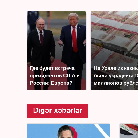
Где будет встреча
На Урале из казн
президентов США и
были украдены 1
России: Европа?
миллионов рубл
Digər xəbərlər