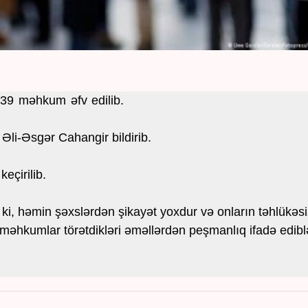
39 məhkum əfv edilib.
li-Əsgər Cahangir bildirib.
keçirilib.
i, həmin şəxslərdən şikayət yoxdur və onların təhlükəsi
n məhkumlar törətdikləri əməllərdən peşmanlıq ifadə edibl