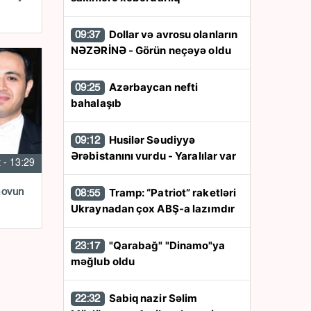
Dollar və avrosu olanların
09:37
NƏZƏRİNƏ - Görün neçəyə oldu
Azərbaycan nefti
09:25
bahalaşıb
Husilər Səudiyyə
09:12
Ərəbistanını vurdu - Yaralılar var
 - 13:29
Tramp: “Patriot” raketləri
movun
08:55
Ukraynadan çox ABŞ-a lazımdır
"Qarabağ" "Dinamo"ya
23:17
məğlub oldu
Sabiq nazir Səlim
22:32