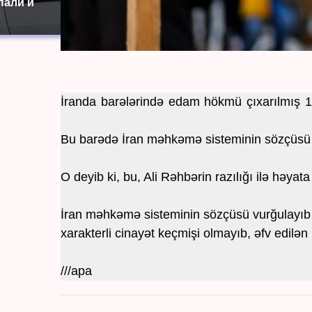
пали и
İranda barələrində edam hökmü çıxarılmış 1
Bu barədə İran məhkəmə sisteminin sözçüsü Ə
O deyib ki, bu, Ali Rəhbərin razılığı ilə həyata 
İran məhkəmə sisteminin sözçüsü vurğulayıb k
xarakterli cinayət keçmişi olmayıb, əfv edilə
///apa