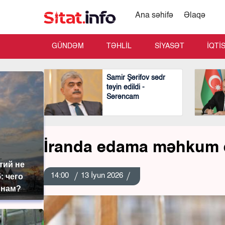
Ana səhifə
Əlaqə
GÜNDƏM
TƏHLİL
SİYASƏT
İQTİ
Samir Şərifov sədr
təyin edildi -
Sərəncam
İranda edama məhkum ed
тий не
14:00
13 İyun 2026
: чего
 нам?