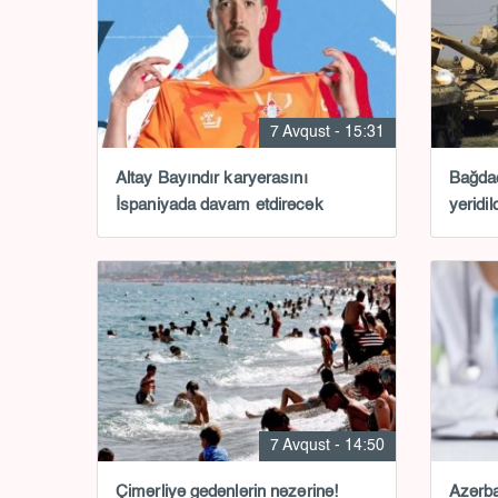
7 Avqust - 15:31
Altay Bayındır karyerasını
Bağdad
İspaniyada davam etdirəcək
yeridil
7 Avqust - 14:50
Çimərliyə gedənlərin nəzərinə!
Azərb