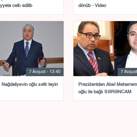
yyətə cəlb edilib
dönüb - Video
7 Avqust - 13:40
7 Avqust
 Nağdəliyevin oğlu səfir təyin
Prezidentdən Abel Məhərrə
oğlu ilə bağlı SƏRƏNCAM