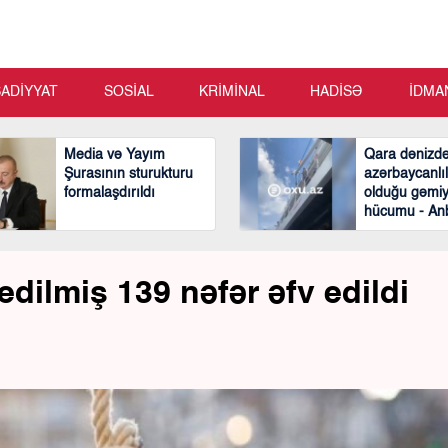
SADİYYAT
SOSİAL
KRİMİNAL
HADİSƏ
İDMA
Media və Yayım
Qara dənizd
Şurasının sturukturu
azərbaycanlıl
formalaşdırıldı
olduğu gəmi
hücumu - An
Video
ilmiş 139 nəfər əfv edildi