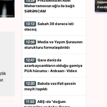
Prezidentdən Abel
13:29
паден
Məhərrəmovun oğlu ilə bağlı
Кавка
SƏRƏNCAM
Sabah 39 dərəcə isti
13:12
olacaq
Media və Yayım Şurasının
12:58
sturukturu formalaşdırıldı
Qara dənizdə
12:47
azərbaycanlıların olduğu gəmiyə
PUA hücumu - Anbaan- Video
zlik
ər.
Bakıda vəzifəli şəxsin
12:20
meyiti tapıldı
ABŞ-də "doğum
11:53