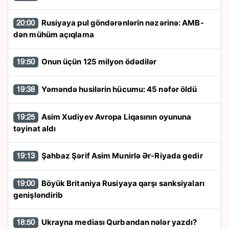
Rusiyaya pul göndərənlərin nəzərinə: AMB-
20:00
dən mühüm açıqlama
Onun üçün 125 milyon ödədilər
19:50
Yəməndə husilərin hücumu: 45 nəfər öldü
19:38
Asim Xudiyev Avropa Liqasının oyununa
19:25
təyinat aldı
Şahbaz Şərif Asim Munirlə Ər-Riyada gedir
19:13
Böyük Britaniya Rusiyaya qarşı sanksiyaları
19:00
genişləndirib
Ukrayna mediası Qurbandan nələr yazdı?
18:50