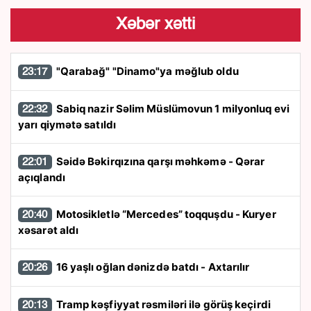
Xəbər xətti
"Qarabağ" "Dinamo"ya məğlub oldu
23:17
Sabiq nazir Səlim Müslümovun 1 milyonluq evi
22:32
yarı qiymətə satıldı
Səidə Bəkirqızına qarşı məhkəmə - Qərar
22:01
açıqlandı
Motosikletlə “Mercedes” toqquşdu - Kuryer
20:40
xəsarət aldı
16 yaşlı oğlan dənizdə batdı - Axtarılır
20:26
Tramp kəşfiyyat rəsmiləri ilə görüş keçirdi
20:13