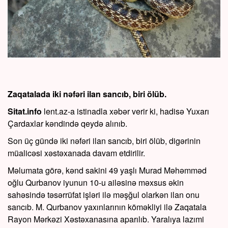
Zaqatalada iki nəfəri ilan sancıb, biri ölüb.
Sitat.info
lent.az-a istinadla xəbər verir ki, hadisə Yuxarı
Çardaxlar kəndində qeydə alınıb.
Son üç gündə iki nəfəri ilan sancıb, biri ölüb, digərinin
müalicəsi xəstəxanada davam etdirilir.
Məlumata görə, kənd sakini 49 yaşlı Murad Məhəmməd
oğlu Qurbanov iyunun 10-u ailəsinə məxsus əkin
sahəsində təsərrüfat işləri ilə məşğul olarkən ilan onu
sancıb. M. Qurbanov yaxınlarının köməkliyi ilə Zaqatala
Rayon Mərkəzi Xəstəxanasına aparılıb. Yaralıya lazımi