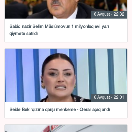
6 Avqust - 22:32
Sabiq nazir Səlim Müslümovun 1 milyonluq evi yarı
qiymətə satıldı
6 Avqust - 22:01
Səidə Bəkirqızına qarşı məhkəmə - Qərar açıqlandı