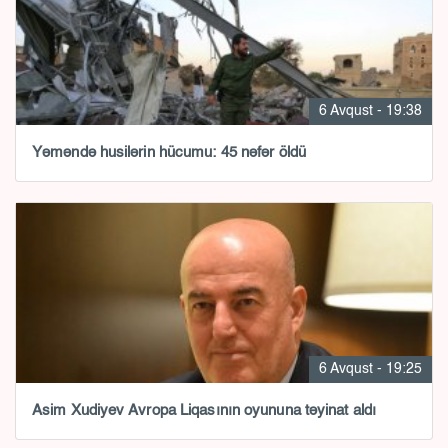
6 Avqust - 19:38
Yəməndə husilərin hücumu: 45 nəfər öldü
6 Avqust - 19:25
Asim Xudiyev Avropa Liqasının oyununa təyinat aldı