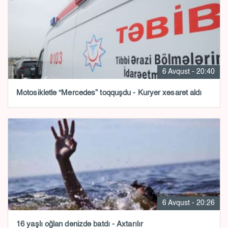
6 Avqust - 20:40
Motosikletlə “Mercedes” toqquşdu - Kuryer xəsarət aldı
6 Avqust - 20:26
16 yaşlı oğlan dənizdə batdı - Axtarılır