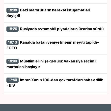
Bəzi marşrutların hərəkət istiqamətləri
18:38
dəyişdi
Rusiyada avtomobil piyadaların üzərinə sürdü
18:26
Kanalda batan yeniyetmənin meyiti tapıldı-
18:13
FOTO
Müəllimlərin işə qəbulu: Vakansiya seçimi
18:00
mərhələsi başlayır
İmran Xanın 100-dən çox tərəfdarı həbs edilib
17:50
- KİV
“Trabzonspor” 24 saata 13 milyon avroluq
17:40
forma satdı