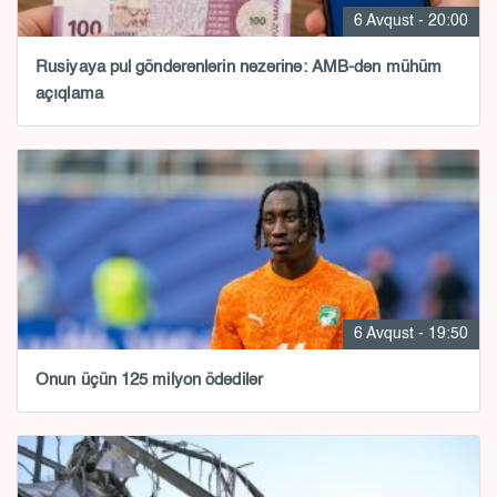
6 Avqust - 20:00
Rusiyaya pul göndərənlərin nəzərinə: AMB-dən mühüm
açıqlama
6 Avqust - 19:50
Onun üçün 125 milyon ödədilər