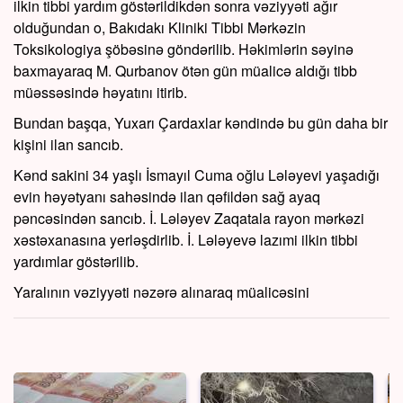
ilkin tibbi yardım göstərildikdən sonra vəziyyəti ağır
olduğundan o, Bakıdakı Kliniki Tibbi Mərkəzin
Toksikologiya şöbəsinə göndərilib. Həkimlərin səyinə
baxmayaraq M. Qurbanov ötən gün müalicə aldığı tibb
müəssəsində həyatını itirib.
Bundan başqa, Yuxarı Çardaxlar kəndində bu gün daha bir
kişini ilan sancıb.
Kənd sakini 34 yaşlı İsmayıl Cuma oğlu Lələyevi yaşadığı
evin həyətyanı sahəsində ilan qəfildən sağ ayaq
pəncəsindən sancıb. İ. Lələyev Zaqatala rayon mərkəzi
xəstəxanasına yerləşdirlib. İ. Lələyevə lazımi ilkin tibbi
yardımlar göstərilib.
Yaralının vəziyyəti nəzərə alınaraq müalicəsini