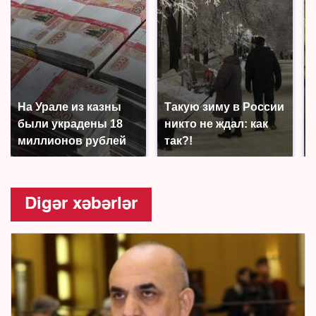
На Урале из казны
Такую зиму в России
были украдены 18
никто не ждал: как
миллионов рублей
так?!
Digər xəbərlər