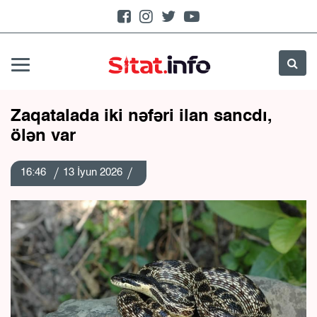
Zaqatalada iki nəfəri ilan sancdı,
ölən var
16:46
13 İyun 2026