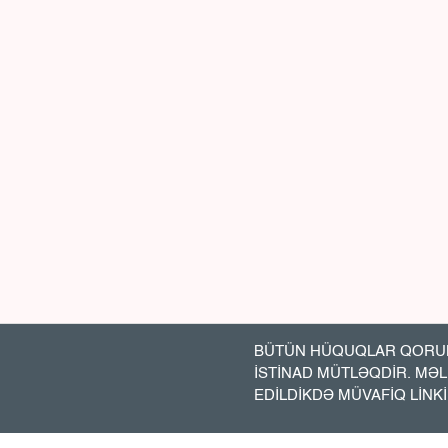
BÜTÜN HÜQUQLAR QORUN
İSTİNAD MÜTLƏQDİR. MƏ
EDİLDİKDƏ MÜVAFİQ LİNK