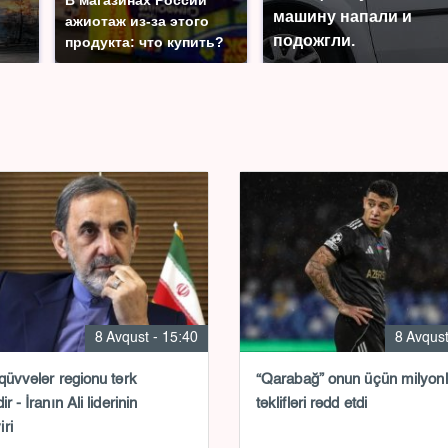
машину напали и
ажиотаж из-за этого
подожгли.
продукта: что купить?
8 Avqust - 15:40
8 Avqust
 qüvvələr regionu tərk
“Qarabağ” onun üçün milyon
ir - İranın Ali liderinin
təklifləri rədd etdi
ri