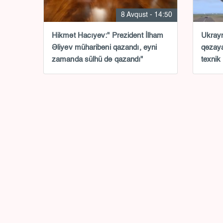
8 Avqust - 14:50
Hikmət Hacıyev:" Prezident İlham
Ukrayn
Əliyev müharibəni qazandı, eyni
qəzaya
zamanda sülhü də qazandı"
texnik