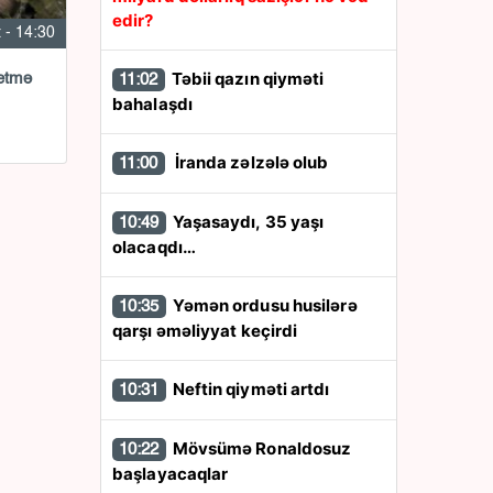
edir?
 - 14:30
Təbii qazın qiyməti
etmə
11:02
bahalaşdı
İranda zəlzələ olub
11:00
Yaşasaydı, 35 yaşı
10:49
olacaqdı…
Yəmən ordusu husilərə
10:35
qarşı əməliyyat keçirdi
Neftin qiyməti artdı
10:31
Mövsümə Ronaldosuz
10:22
başlayacaqlar