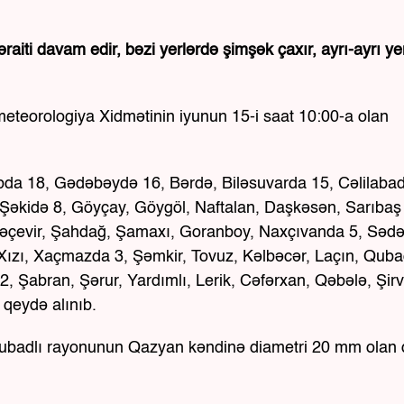
raiti davam edir, bəzi yerlərdə şimşək çaxır, ayrı-ayrı ye
ometeorologiya Xidmətinin iyunun 15-i saat 10:00-a olan
bda 18, Gədəbəydə 16, Bərdə, Biləsuvarda 15, Cəlilaba
əkidə 8, Göyçay, Göygöl, Naftalan, Daşkəsən, Sarıbaş
ngəçevir, Şahdağ, Şamaxı, Goranboy, Naxçıvanda 5, Sədə
Xızı, Xaçmazda 3, Şəmkir, Tovuz, Kəlbəcər, Laçın, Qubad
2, Şabran, Şərur, Yardımlı, Lerik, Cəfərxan, Qəbələ, Şir
qeydə alınıb.
Qubadlı rayonunun Qazyan kəndinə diametri 20 mm olan 