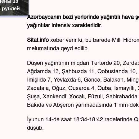
дены 18
 рублей
Azərbaycanın bəzi yerlərində yağıntılı hava şə
yağıntılar intensiv xarakterlidir.
Sitat.info
xəbər verir ki, bu barədə Milli Hidr
məlumatında qeyd edilib.
Düşən yağıntının miqdarı Tərtərdə 20, Zərda
Ağdamda 13, Şahbuzda 11, Qobustanda 10, Ş
İmişlidə 7, Yevlaxda 6, Gəncə, Balakən, Mi
Zaqatala, Oğuz, Qusarda 4, Quba, İsmayıllı, 
Şuşa, Xankəndi, Xocalı, Füzuli, Sabirabadda 
Bakıda və Abşeron yarımadasında 1 mm-dək 
İyunun 14-də saat 18:34-18:42 radələrində 
düşüb.