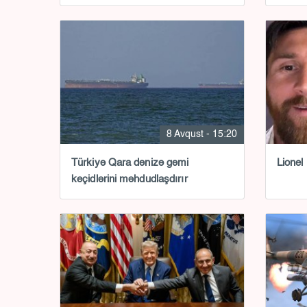
8 Avqust - 15:20
Türkiyə Qara dənizə gəmi
Lionel
keçidlərini məhdudlaşdırır