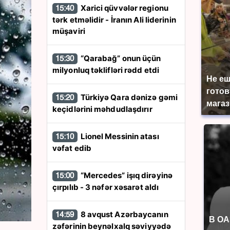
Xarici qüvvələr regionu
15:40
tərk etməlidir - İranın Ali liderinin
müşaviri
“Qarabağ” onun üçün
15:30
milyonluq təklifləri rədd etdi
Не еш
готов
Türkiyə Qara dənizə gəmi
15:20
магаз
keçidlərini məhdudlaşdırır
Lionel Messinin atası
15:10
vəfat edib
“Mercedes” işıq dirəyinə
15:00
çırpılıb - 3 nəfər xəsarət aldı
8 avqust Azərbaycanın
14:59
В ОА
zəfərinin beynəlxalq səviyyədə