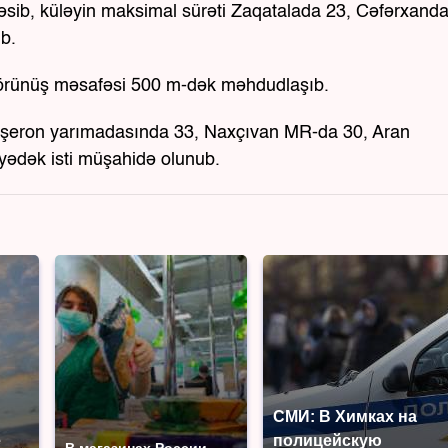
 əsib, küləyin maksimal sürəti Zaqatalada 23, Cəfərxanda
b.
örünüş məsafəsi 500 m-dək məhdudlaşıb.
şeron yarımadasında 33, Naxçıvan MR-da 30, Aran
yədək isti müşahidə olunub.
СМИ: В Химках на
е
полицейскую
В магазинах России