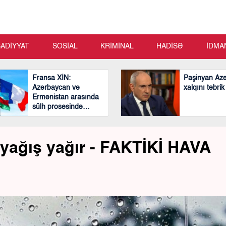
SADİYYAT
SOSİAL
KRİMİNAL
HADİSƏ
İDMA
Fransa XİN:
Paşinyan Az
Azərbaycan və
xalqını təbrik
Ermənistan arasında
sülh prosesində
mühüm və cəsarətli
addımlar atılıb
 yağış yağır - FAKTİKİ HAVA