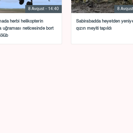
8 Avqust - 14:40
8 Avqust
ada hərbi helikopterin
Sabirabadda həyətdən yeniy
 uğraması nəticəsində bort
qızın meyiti tapıldı
 ölüb