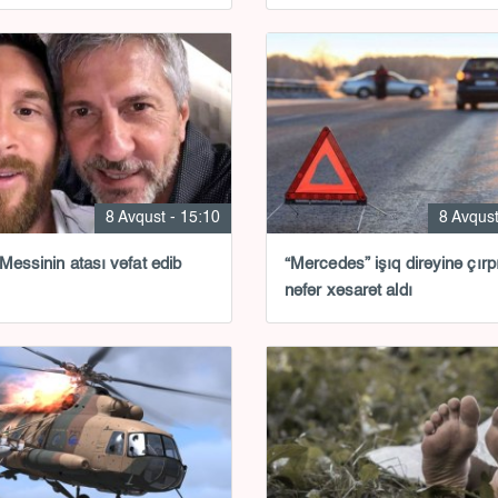
8 Avqust - 15:10
8 Avqust
 Messinin atası vəfat edib
“Mercedes” işıq dirəyinə çırpı
nəfər xəsarət aldı