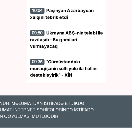
Paşinyan Azərbaycan
10:04
xalqını təbrik etdi
Ukrayna ABŞ-nin tələbi ilə
09:50
razılaşdı - Bu gəmiləri
vurmayacaq
“Gürcüstandakı
09:35
münaqişənin sülh yolu ilə həllini
dəstəkləyirik” - XİN
Yaponiyada zəlzələ
09:16
nəticəsində ölənlərin sayı 39-a
çatıb
UR. MƏLUMATDAN İSTİFADƏ ETDİKDƏ
LUMAT İNTERNET SƏHİFƏLƏRİNDƏ İSTİFADƏ
İN QOYULMASI MÜTLƏQDİR.
17 yaşlı qızın nişanında
09:00
mediaya hücum olundu — VİDEO