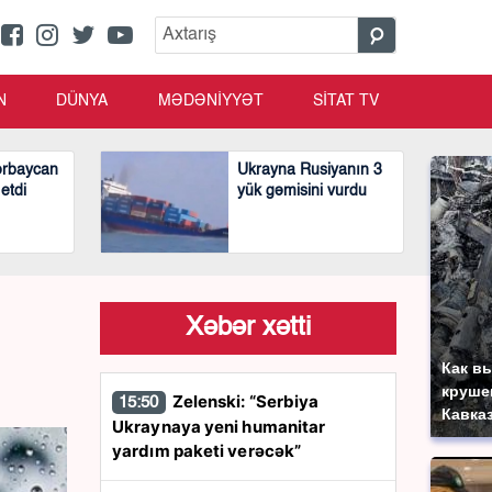
N
DÜNYA
MƏDƏNİYYƏT
SİTAT TV
ərbaycan
Ukrayna Rusiyanın 3
 etdi
yük gəmisini vurdu
Xəbər xətti
Как в
круше
Zelenski: “Serbiya
15:50
Кавка
Ukraynaya yeni humanitar
yardım paketi verəcək”