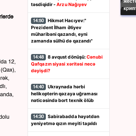
жест
təsdiqidir -
Arzu Nağıyev
крип
rlərdə
Hikmət Hacıyev:"
14:50
Prezident İlham Əliyev
müharibəni qazandı, eyni
zamanda sülhü də qazandı"
8 avqust dönüşü:
Cənubi
14:48
dda 12,
Qafqazın siyasi xəritəsi necə
 (Qax),
dəyişdi?
rək,
lı,
Ukraynada hərbi
14:40
helikopterin qəzaya uğraması
vanda,
nəticəsində bort texnik ölüb
Sabirabadda həyətdən
dolu
14:30
yeniyetmə qızın meyiti tapıldı