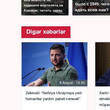
было с 1945: чего
падению вертолета на
ждать всем нам?
Кавказе: читать здесь
Digər xəbərlər
8 Avqust - 15:50
Zelenski: “Serbiya Ukraynaya yeni
Xarici
humanitar yardım paketi verəcək”
etməlid
müşavi