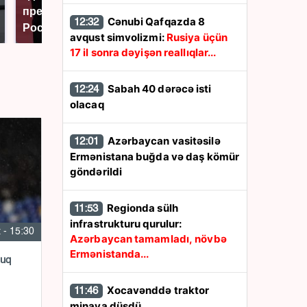
президентов США и
никто не ждал: как
Cənubi Qafqazda 8
12:32
России: Европа?
так?!
avqust simvolizmi:
Rusiya üçün
17 il sonra dəyişən reallıqlar...
Sabah 40 dərəcə isti
12:24
olacaq
Azərbaycan vasitəsilə
12:01
Ermənistana buğda və daş kömür
göndərildi
Regionda sülh
11:53
infrastrukturu qurulur:
 - 15:30
Azərbaycan tamamladı, növbə
Ermənistanda...
luq
Xocavənddə traktor
11:46
minaya düşdü