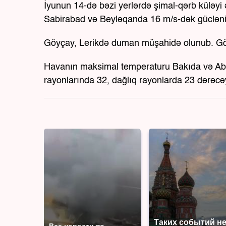
İyunun 14-də bəzi yerlərdə şimal-qərb küləyi
Sabirabad və Beyləqanda 16 m/s-dək gücləni
Göyçay, Lerikdə duman müşahidə olunub. G
Havanın maksimal temperaturu Bakıda və Ab
rayonlarında 32, dağlıq rayonlarda 23 dərəcə
Таких событий н
Все новости по