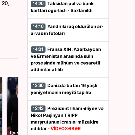
Taksidən pul və bank
 20,
14:20
kartları oğurladı - Saxlanıldı
Yandırılaraq öldürülən ər-
14:10
arvadın fotoları
Fransa XİN: Azərbaycan
14:01
və Ermənistan arasında sülh
prosesində mühüm və cəsarətli
addımlar atılıb
Dənizdə batan 16 yaşlı
13:30
yeniyetmənin meyiti tapılıb
Prezident İlham Əliyev və
12:43
Nikol Paşinyan TRIPP
marşrutunun icrasını müzakirə
ediblər -
VİDEOXƏBƏR
Где будет встреча
Такую зиму в России