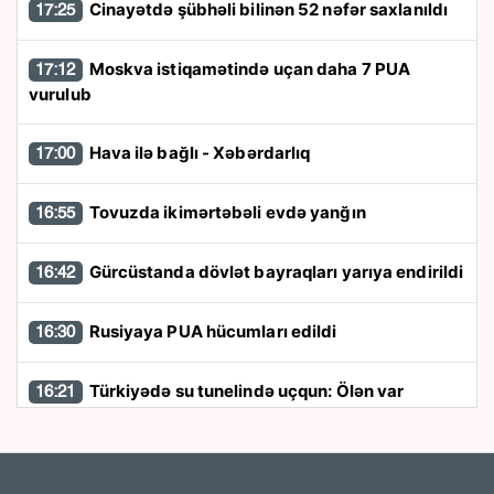
Cinayətdə şübhəli bilinən 52 nəfər saxlanıldı
17:25
Moskva istiqamətində uçan daha 7 PUA
17:12
vurulub
Hava ilə bağlı - Xəbərdarlıq
17:00
Tovuzda ikimərtəbəli evdə yanğın
16:55
Gürcüstanda dövlət bayraqları yarıya endirildi
16:42
Rusiyaya PUA hücumları edildi
16:30
Türkiyədə su tunelində uçqun: Ölən var
16:21
Əraqçi: İran və Oman razılaşmaya yaxındır
16:13