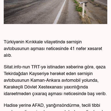
Türkiyənin Kırıkkale vilayətində sərnişin
avtobusunun aşması nəticəsində 41 nəfər xəsarət
alıb.
Sitat.info-nun TRT-yə istinadən xəbərinə görə, qəza
Tekirdağdan Kayseriyə hərəkət edən sərnişin
avtobusunun Kaman-Ankara avtomobil yolunda,
Karakeçili Dövlət Xəstəxanası yaxınlığında
idarəetmədən çıxaraq aşması nəticəsində baş verib.
Hadisə yerinə AFAD, yanğınsöndürmə, təcili tibbi