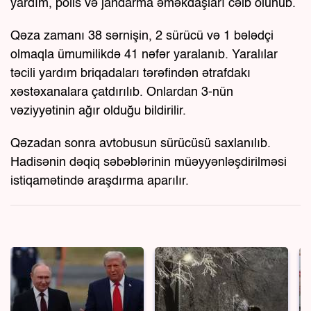
yardım, polis və jandarma əməkdaşları cəlb olunub.
Qəza zamanı 38 sərnişin, 2 sürücü və 1 bələdçi
olmaqla ümumilikdə 41 nəfər yaralanıb. Yaralılar
təcili yardım briqadaları tərəfindən ətrafdakı
xəstəxanalara çatdırılıb. Onlardan 3-nün
vəziyyətinin ağır olduğu bildirilir.
Qəzadan sonra avtobusun sürücüsü saxlanılıb.
Hadisənin dəqiq səbəblərinin müəyyənləşdirilməsi
istiqamətində araşdırma aparılır.