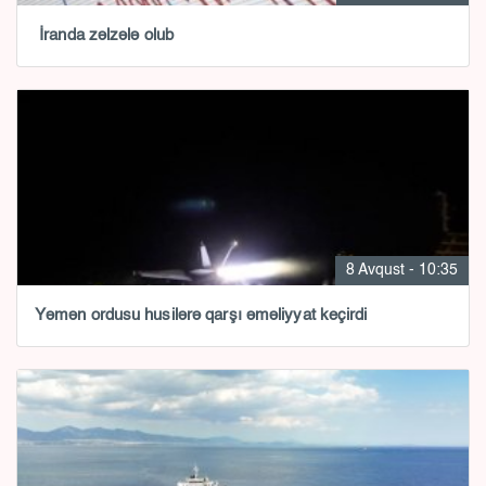
İranda zəlzələ olub
8 Avqust - 10:35
Yəmən ordusu husilərə qarşı əməliyyat keçirdi