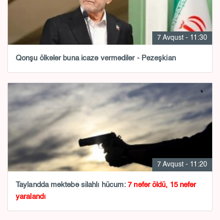
7 Avqust - 11:30
Qonşu ölkələr buna icazə vermədilər - Pezeşkian
7 Avqust - 11:20
Taylandda məktəbə silahlı hücum:
7 nəfər öldü, 15 nəfər
yaralandı