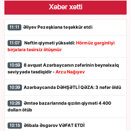
Xəbər xətti
Əliyev Pezeşkiana təşəkkür etdi
11:11
Neftin qiyməti yüksəldi:
Hörmüz gərginliyi
11:07
birjalara təsirsiz ötüşmür
8 avqust Azərbaycanın zəfərinin beynəlxalq
10:59
səviyyədə təsdiqidir -
Arzu Nağıyev
Azərbaycanda DƏHŞƏTLİ QƏZA: 3 nəfər öldü
10:39
Əmtəə bazarlarında qızılın qiyməti 4 400
10:26
dolları ötüb
Əlibala Əsgərov VƏFAT ETDİ
10:15