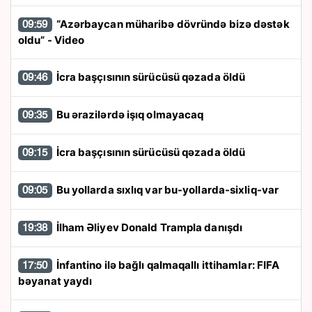
“Azərbaycan müharibə dövründə bizə dəstək
09:59
oldu” - Video
İcra başçısının sürücüsü qəzada öldü
09:46
Bu ərazilərdə işıq olmayacaq
09:35
İcra başçısının sürücüsü qəzada öldü
09:15
Bu yollarda sıxlıq var bu-yollarda-sixliq-var
09:05
İlham Əliyev Donald Trampla danışdı
19:38
İnfantino ilə bağlı qalmaqallı ittihamlar: FIFA
17:50
bəyanat yaydı