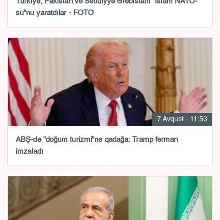
Türkiyə, Pakistan və Səudiyyə Ərəbistanı "İslam NATO-
su"nu yaratdılar - FOTO
7 Avqust - 11:53
ABŞ-də "doğum turizmi"nə qadağa: Tramp fərman
imzaladı