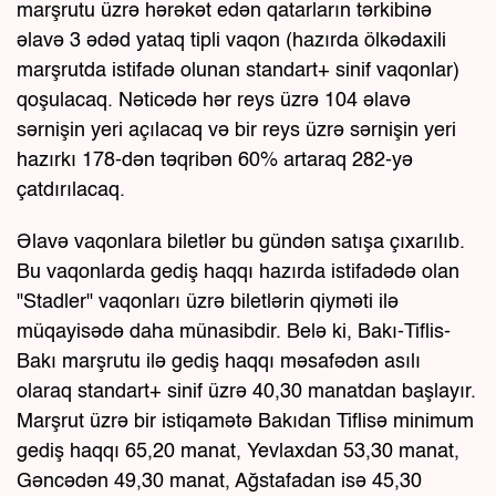
marşrutu üzrə hərəkət edən qatarların tərkibinə
əlavə 3 ədəd yataq tipli vaqon (hazırda ölkədaxili
marşrutda istifadə olunan standart+ sinif vaqonlar)
qoşulacaq. Nəticədə hər reys üzrə 104 əlavə
sərnişin yeri açılacaq və bir reys üzrə sərnişin yeri
hazırkı 178-dən təqribən 60% artaraq 282-yə
çatdırılacaq.
Əlavə vaqonlara biletlər bu gündən satışa çıxarılıb.
Bu vaqonlarda gediş haqqı hazırda istifadədə olan
"Stadler" vaqonları üzrə biletlərin qiyməti ilə
müqayisədə daha münasibdir. Belə ki, Bakı-Tiflis-
Bakı marşrutu ilə gediş haqqı məsafədən asılı
olaraq standart+ sinif üzrə 40,30 manatdan başlayır.
Marşrut üzrə bir istiqamətə Bakıdan Tiflisə minimum
gediş haqqı 65,20 manat, Yevlaxdan 53,30 manat,
Gəncədən 49,30 manat, Ağstafadan isə 45,30