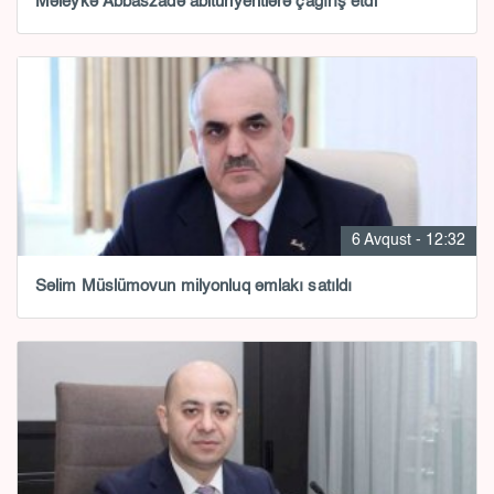
Məleykə Abbaszadə abituriyentlərə çağırış etdi
6 Avqust - 12:32
Səlim Müslümovun milyonluq əmlakı satıldı