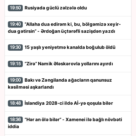
Rusiyada güclü zəlzələ oldu
19:50
“Allaha dua edirəm ki, bu, bölgəmizə xeyir-
19:40
dua gətirsin” - Ərdoğan üçtərəfli sazişdən yazdı
15 yaşlı yeniyetmə kanalda boğulub öldü
19:30
“Zirə” Namik Ələskərovla yollarını ayırdı
19:15
Bakı və Zəngilanda ağacların qanunsuz
19:00
kəsilməsi aşkarlandı
İslandiya 2028-ci ildə Aİ-yə qoşula bilər
18:48
“Hər an ölə bilər” - Xamenei ilə bağlı növbəti
18:36
iddia