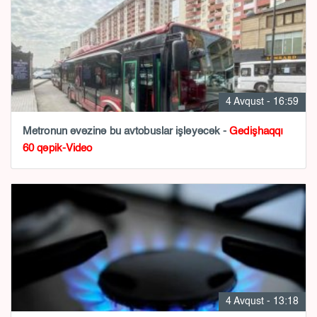
4 Avqust - 16:59
Metronun əvəzinə bu avtobuslar işləyəcək -
Gedişhaqqı
60 qəpik-Video
4 Avqust - 13:18