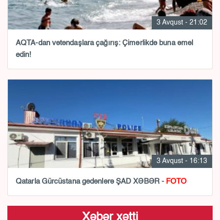
3 Avqust - 21:02
AQTA-dan vətəndaşlara çağırış: Çimərlikdə buna əməl
edin!
3 Avqust - 16:13
Qatarla Gürcüstana gedənlərə ŞAD XƏBƏR -
FOTO
Xəbər xətti