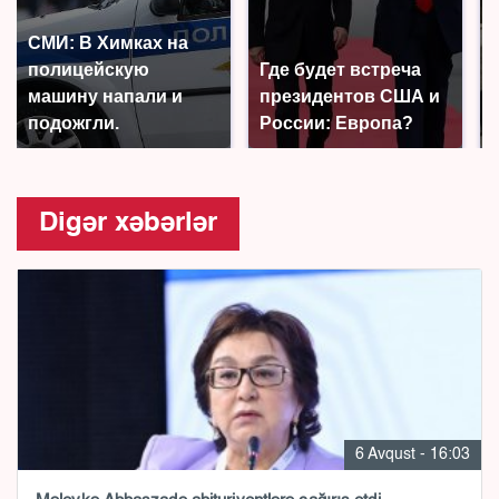
СМИ: В Химках на
полицейскую
Где будет встреча
машину напали и
президентов США и
подожгли.
России: Европа?
Digər xəbərlər
6 Avqust - 16:03