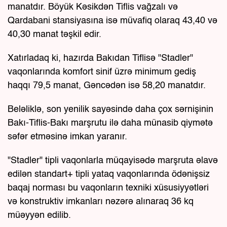
manatdır. Böyük Kəsikdən Tiflis vağzalı və
Qardabani stansiyasına isə müvafiq olaraq 43,40 və
40,30 manat təşkil edir.
Xatırladaq ki, hazırda Bakıdan Tiflisə "Stadler"
vaqonlarında komfort sinif üzrə minimum gediş
haqqı 79,5 manat, Gəncədən isə 58,20 manatdır.
Beləliklə, son yenilik sayəsində daha çox sərnişinin
Bakı-Tiflis-Bakı marşrutu ilə daha münasib qiymətə
səfər etməsinə imkan yaranır.
"Stadler" tipli vaqonlarla müqayisədə marşruta əlavə
edilən standart+ tipli yataq vaqonlarında ödənişsiz
baqaj norması bu vaqonların texniki xüsusiyyətləri
və konstruktiv imkanları nəzərə alınaraq 36 kq
müəyyən edilib.