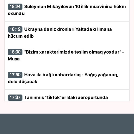
Süleyman Mikayılovun 10 illik müavininə hökm
18:24
oxundu
Ukrayna dəniz dronları Yaltadakı limana
18:12
hücum edib
“Bizim xarakterimizdə təslim olmaq yoxdur” -
18:00
Musa
Hava ilə bağlı xəbərdarlıq - Yağış yağacaq,
17:50
dolu düşəcək
Tanınmış "tiktok"er Bakı aeroportunda
17:37
saxlanıldı
Rayonlarda güclü külək əsəcək - Xəbərdarlıq
17:26