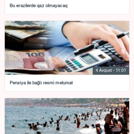
Bu ərazilərdə qaz olmayacaq
4 Avqust - 11:01
Pensiya ilə bağlı rəsmi məlumat