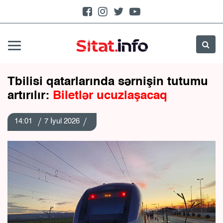
Tbilisi qatarlarında sərnişin tutumu
artırılır:
Biletlər ucuzlaşacaq
14:01
7 İyul 2026