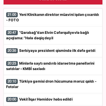
Yeni Klinikanın direktor müavini işdən çıxarıldı
21:00
- FOTO
“Qarabağ”dan Elvin Cəfərquliyevlə bağlı
20:47
açıqlama: “Hələ dəqiq deyil
Serbiyaya prezident qismində ilk dəfə getdi
20:35
Minlərlə saytı sındırıb idarəetmə panellərini
20:23
satdılar - KMBİ saxladı
Türkiyə gəmisi dron hücumuna məruz qaldı -
20:10
Fotolar
Vəkil İlqar Həmidov həbs edildi
20:00