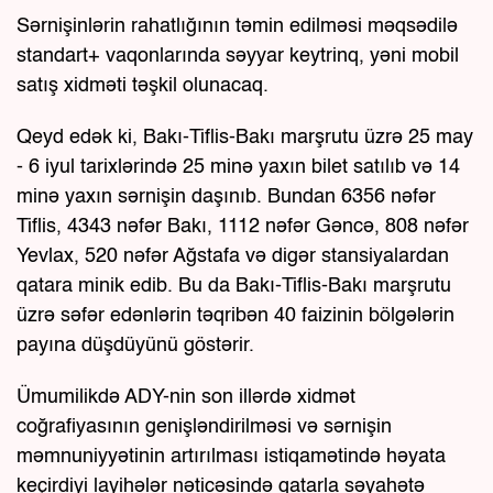
Sərnişinlərin rahatlığının təmin edilməsi məqsədilə
standart+ vaqonlarında səyyar keytrinq, yəni mobil
satış xidməti təşkil olunacaq.
Qeyd edək ki, Bakı-Tiflis-Bakı marşrutu üzrə 25 may
- 6 iyul tarixlərində 25 minə yaxın bilet satılıb və 14
minə yaxın sərnişin daşınıb. Bundan 6356 nəfər
Tiflis, 4343 nəfər Bakı, 1112 nəfər Gəncə, 808 nəfər
Yevlax, 520 nəfər Ağstafa və digər stansiyalardan
qatara minik edib. Bu da Bakı-Tiflis-Bakı marşrutu
üzrə səfər edənlərin təqribən 40 faizinin bölgələrin
payına düşdüyünü göstərir.
Ümumilikdə ADY-nin son illərdə xidmət
coğrafiyasının genişləndirilməsi və sərnişin
məmnuniyyətinin artırılması istiqamətində həyata
keçirdiyi layihələr nəticəsində qatarla səyahətə