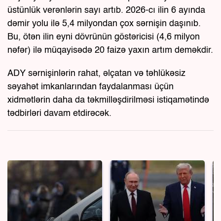
üstünlük verənlərin sayı artıb. 2026-cı ilin 6 ayında
dəmir yolu ilə 5,4 milyondan çox sərnişin daşınıb.
Bu, ötən ilin eyni dövrünün göstəricisi (4,6 milyon
nəfər) ilə müqayisədə 20 faizə yaxın artım deməkdir.
ADY sərnişinlərin rahat, əlçatan və təhlükəsiz
səyahət imkanlarından faydalanması üçün
xidmətlərin daha da təkmilləşdirilməsi istiqamətində
tədbirləri davam etdirəcək.