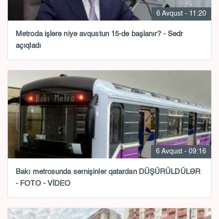
6 Avqust - 11:20
Metroda işlərə niyə avqustun 15-də başlanır? - Sədr
açıqladı
6 Avqust - 09:16
Bakı metrosunda sərnişinlər qatardan DÜŞÜRÜLDÜLƏR
- FOTO - VİDEO