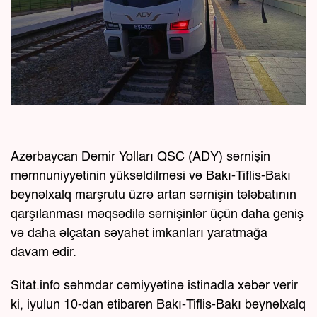
Azərbaycan Dəmir Yolları QSC (ADY) sərnişin
məmnuniyyətinin yüksəldilməsi və Bakı-Tiflis-Bakı
beynəlxalq marşrutu üzrə artan sərnişin tələbatının
qarşılanması məqsədilə sərnişinlər üçün daha geniş
və daha əlçatan səyahət imkanları yaratmağa
davam edir.
Sitat.info səhmdar cəmiyyətinə istinadla xəbər verir
ki, iyulun 10-dan etibarən Bakı-Tiflis-Bakı beynəlxalq