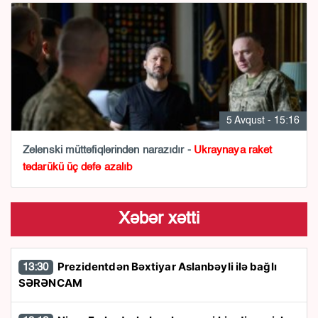
5 Avqust - 15:16
Zelenski müttəfiqlərindən narazıdır -
Ukraynaya raket
tədarükü üç dəfə azalıb
Xəbər xətti
Prezidentdən Bəxtiyar Aslanbəyli ilə bağlı
13:30
SƏRƏNCAM