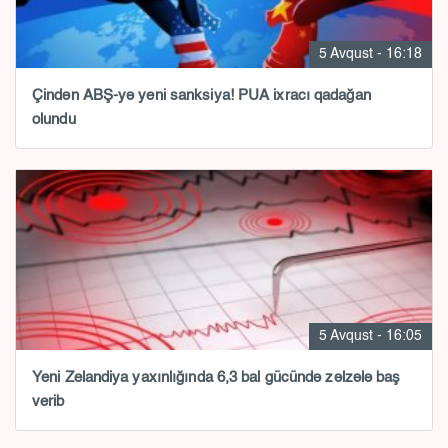
5 Avqust - 16:18
Çindən ABŞ-yə yeni sanksiya! PUA ixracı qadağan
olundu
5 Avqust - 16:05
Yeni Zelandiya yaxınlığında 6,3 bal gücündə zəlzələ baş
verib