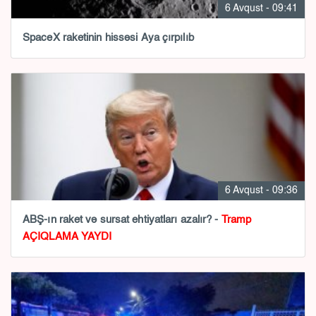
6 Avqust - 09:41
SpaceX raketinin hissəsi Aya çırpılıb
6 Avqust - 09:36
ABŞ-ın raket və sursat ehtiyatları azalır? -
Tramp
AÇIQLAMA YAYDI