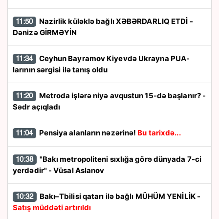
Nazirlik küləklə bağlı XƏBƏRDARLIQ ETDİ -
11:50
Dənizə GİRMƏYİN
Ceyhun Bayramov Kiyevdə Ukrayna PUA-
11:34
larının sərgisi ilə tanış oldu
Metroda işlərə niyə avqustun 15-də başlanır? -
11:20
Sədr açıqladı
Pensiya alanların nəzərinə!
Bu tarixdə...
11:04
"Bakı metropoliteni sıxlığa görə dünyada 7-ci
10:38
yerdədir" - Vüsal Aslanov
Bakı–Tbilisi qatarı ilə bağlı MÜHÜM YENİLİK -
10:32
Satış müddəti artırıldı