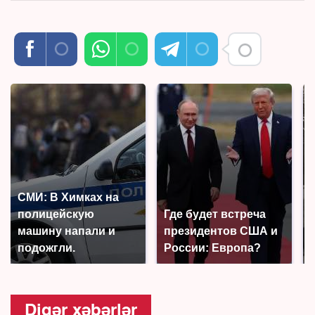
СМИ: В Химках на
полицейскую
Где будет встреча
машину напали и
президентов США и
подожгли.
России: Европа?
Digər xəbərlər