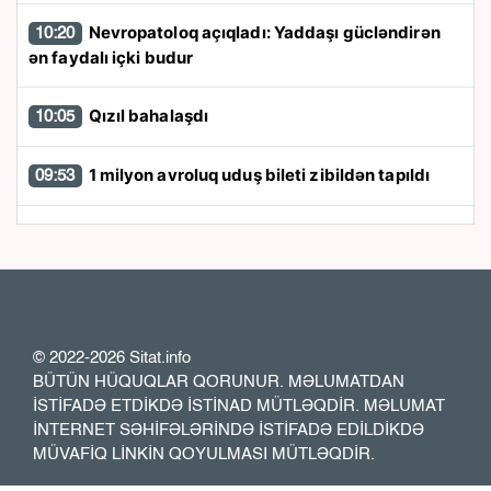
Nevropatoloq açıqladı: Yaddaşı gücləndirən
10:20
ən faydalı içki budur
Qızıl bahalaşdı
10:05
1 milyon avroluq uduş bileti zibildən tapıldı
09:53
SpaceX raketinin hissəsi Aya çırpılıb
09:41
ABŞ-ın raket və sursat ehtiyatları azalır? -
09:36
Tramp AÇIQLAMA YAYDI
© 2022-2026 Sitat.info
Sosial media fenomeni canlı yayım zamanı
09:30
BÜTÜN HÜQUQLAR QORUNUR. MƏLUMATDAN
güllələnərək öldürülüb
İSTİFADƏ ETDİKDƏ İSTİNAD MÜTLƏQDİR. MƏLUMAT
İNTERNET SƏHİFƏLƏRİNDƏ İSTİFADƏ EDİLDİKDƏ
MÜVAFİQ LİNKİN QOYULMASI MÜTLƏQDİR.
Bakı metrosunda sərnişinlər qatardan
09:16
DÜŞÜRÜLDÜLƏR - FOTO - VİDEO