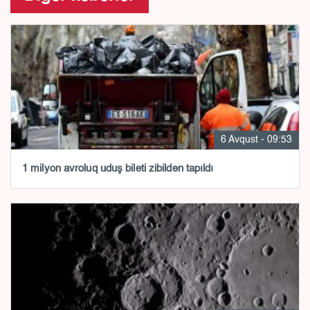
6 Avqust - 09:53
1 milyon avroluq uduş bileti zibildən tapıldı