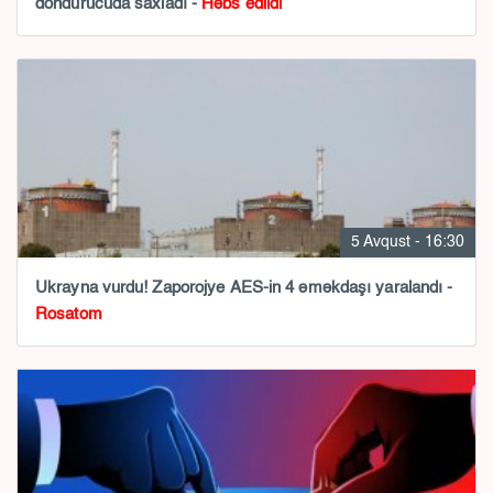
dondurucuda saxladı -
Həbs edildi
5 Avqust - 16:30
Ukrayna vurdu! Zaporojye AES-in 4 əməkdaşı yaralandı -
Rosatom