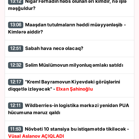
Nigar Fərhadın həbs olunan əri kimdir, nə işlə
13:12
məşğuldur?
Maaşdan tutulmaların həddi müəyyənləşib -
13:06
Kimlərə aiddir?
Sabah hava necə olacaq?
12:51
Səlim Müslümovun milyonluq əmlakı satıldı
12:32
"Kreml Bayramovun Kiyevdəki görüşlərini
12:17
diqqətlə izləyəcək" -
Elxan Şahinoğlu
Wildberries-in logistika mərkəzi yenidən PUA
12:11
hücumuna məruz qaldı
Növbəti 10 stansiya bu istiqamətdə tikiləcək -
11:53
Vüsal Aslanov AÇIQLADI