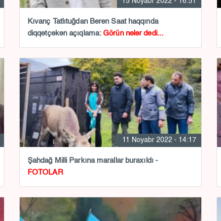
15 Noyabr 2022 - 16:51
Kıvanç Tatlıtuğdan Beren Saat haqqında
diqqətçəkən açıqlama:
Görün nələr dedi...
11 Noyabr 2022 - 14:17
Şahdağ Milli Parkına marallar buraxıldı -
FOTOLAR