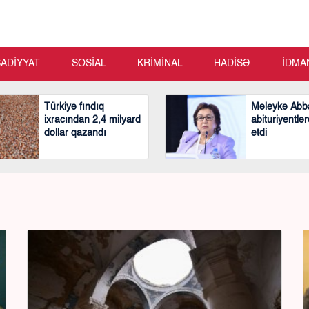
SADİYYAT
SOSİAL
KRİMİNAL
HADİSƏ
İDMA
Türkiyə fındıq
Məleykə Abb
ixracından 2,4 milyard
abituriyentlər
dollar qazandı
etdi