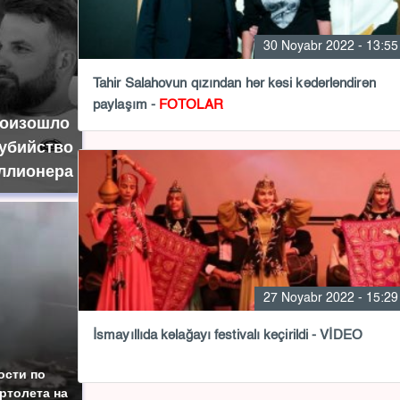
30 Noyabr 2022 - 13:55
Tahir Salahovun qızından hər kəsi kədərləndirən
paylaşım -
FOTOLAR
роизошло
 убийство
ллионера
27 Noyabr 2022 - 15:29
İsmayıllıda kəlağayı festivalı keçirildi - VİDEO
ости по
ртолета на