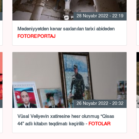
28 Noyabr 2022 - 22:19
Mədəniyyətdən kənar saxlanılan tarixi abidədən
FOTOREPORTAJ
26 Noyabr 2022 - 20:32
Vüsal Vəliyevin xatirəsinə həsr olunmuş “Qisas
44” adlı kitabın təqdimatı keçirilib -
FOTOLAR