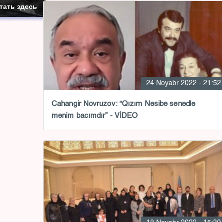
тать здесь
24 Noyabr 2022 - 21:52
Cahangir Novruzov: “Qızım Nəsibə sənədlə
mənim bacımdır” - VİDEO