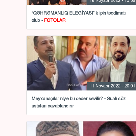
18 Noyabr 2022 - 15:39
“QƏHRƏMANLIQ ELEGİYASI” klipin təqdimatı
olub -
FOTOLAR
11 Noyabr 2022 - 20:01
Meyxanaçılar niyə bu qədər sevilir? - Sualı söz
ustaları cavablandırır