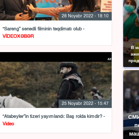
28 Noyabr 2022 - 18:10
“Sarəng” sənədli filminin təqdimatı olub -
VİDEOXƏBƏR
В м
ажи
прод
25 Noyabr 2022 - 15:47
СМИ
“Atabəylər”in tizeri yayımlandı: Baş rolda kimdir? -
Video
п
маш