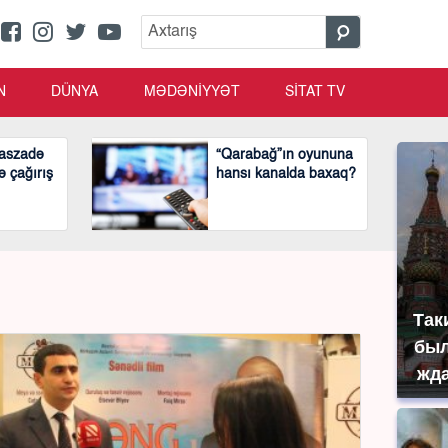
N
DÜNYA
MƏDƏNİYYƏT
SİTAT TV
aszadə
“Qarabağ”ın oyununa
ə çağırış
hansı kanalda baxaq?
Так
был
жда