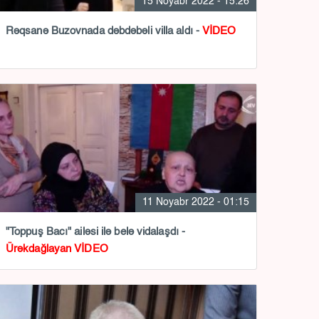
15 Noyabr 2022 - 15:26
Rəqsanə Buzovnada dəbdəbəli villa aldı -
VİDEO
11 Noyabr 2022 - 01:15
"Toppuş Bacı" ailəsi ilə belə vidalaşdı -
Ürəkdağlayan VİDEO