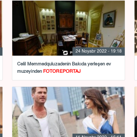
24 Noyabr 2022 - 19:18
Cəlil Məmmədquluzadənin Bakıda yerləşən ev
muzeyindən
FOTOREPORTAJ