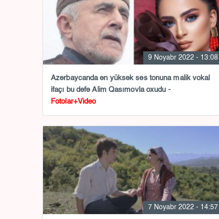
9 Noyabr 2022 - 13:08
Azərbaycanda ən yüksək səs tonuna malik vokal
ifaçı bu dəfə Alim Qasımovla oxudu -
Fotolar+Video
7 Noyabr 2022 - 14:57