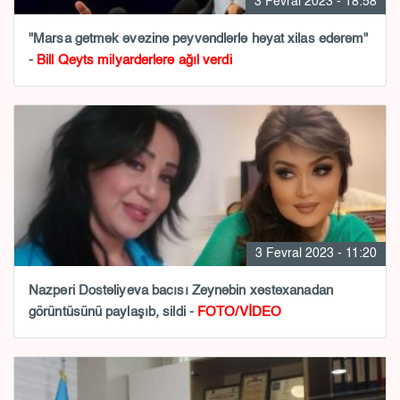
3 Fevral 2023 - 18:58
"Marsa getmək əvəzinə peyvəndlərlə həyat xilas edərəm"
-
Bill Qeyts milyarderlərə ağıl verdi
3 Fevral 2023 - 11:20
Nazpəri Dostəliyeva bacısı Zeynəbin xəstəxanadan
görüntüsünü paylaşıb, sildi -
FOTO/VİDEO