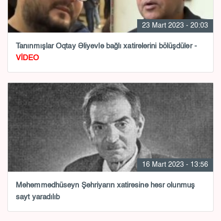
23 Mart 2023 - 20:03
Tanınmışlar Oqtay Əliyevlə bağlı xatirələrini bölüşdülər -
VİDEO
16 Mart 2023 - 13:56
Məhəmmədhüseyn Şəhriyarın xatirəsinə həsr olunmuş
sayt yaradılıb