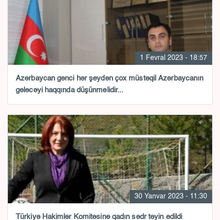
1 Fevral 2023 - 18:57
Azərbaycan gənci hər şeydən çox müstəqil Azərbaycanın
gələcəyi haqqında düşünməlidir...
30 Yanvar 2023 - 11:30
Türkiyə Hakimlər Komitəsinə qadın sədr təyin edildi