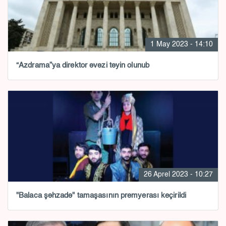
1 May 2023 - 14:10
“Azdrama”ya direktor əvəzi təyin olunub
26 Aprel 2023 - 10:27
"Balaca şəhzadə" tamaşasının premyerası keçirildi