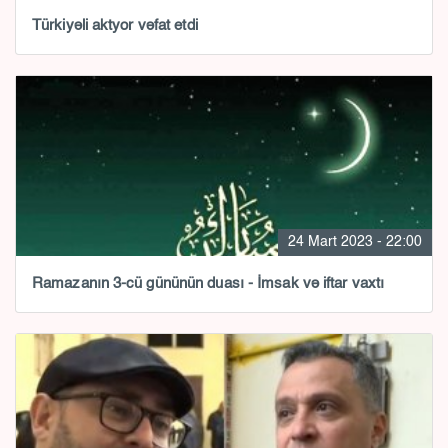
Türkiyəli aktyor vəfat etdi
24 Mart 2023 - 22:00
Ramazanın 3-cü gününün duası - İmsak və iftar vaxtı