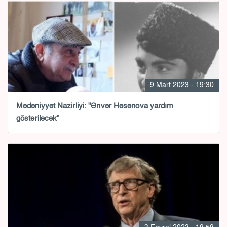
9 Mart 2023 - 19:30
Mədəniyyət Nazirliyi: "Ənvər Həsənova yardım
göstəriləcək"