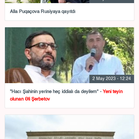
Alla Puqaçova Rusiyaya qayıtdı
2 May 2023 - 12:24
"Hacı Şahinin yerinə heç iddialı da deyiləm" -
Yeni təyin
olunan Əli Şərbətov