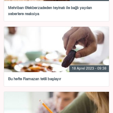
Mehriban Ələkbərzadədən təyinatı ilə bağlı yayılan
xəbərlərə reaksiya
18 Aprel 2023 - 09:38
Bu həftə Ramazan tətili başlayır