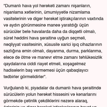
"Dumanlı hava yol hərəkəti zamanı nişanların,
nişanlama xətlərinin, ümumiyyətlə nizamlama
vasitələrinin və digər hərəkət iştirakçılarının vaxtında
və aydın görünməsinə maneə yaratdığı üçün
sürücülər belə havalarda daha da diqqətli olmalı,
sürət həddini hava şəraitinə uyğun seçməli,
nəqliyyat vasitəsinin, xüsusilə xarici işıq cihazlarının
sazlığına əmin olmalı, dayanma, durma, parklanma,
eləcə də ötmə və manevr etmə zamanı təhlükəsizlik
qaydalarına ciddi riayət etməli, xoşagəlməz
hadisələrin baş verməməsi üçün qabaqlayıcı
tədbirlər görməlidirlər".
Vurğulanıb ki, piyadalar da dumanlı hava şəraitində
sürücülərin yolun hərəkət hissəsini və kənarlarını
görməkdə çətinlik çəkdiklərini nəzərə alaraq,