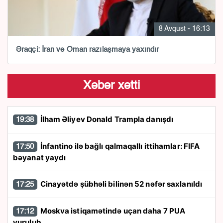
8 Avqust - 16:13
Əraqçi: İran və Oman razılaşmaya yaxındır
Xəbər xətti
İlham Əliyev Donald Trampla danışdı
19:38
İnfantino ilə bağlı qalmaqallı ittihamlar: FIFA
17:50
bəyanat yaydı
Cinayətdə şübhəli bilinən 52 nəfər saxlanıldı
17:25
Moskva istiqamətində uçan daha 7 PUA
17:12
vurulub