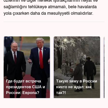
özlərinin və digər hərəkət iştirakçılarının həyat və
sağlamlığını təhlükəyə atmamalı, belə havalarda
yola çıxarkən daha da məsuliyyətli olmalıdırlar.
Где будет встреча
Такую зиму в России
президентов США и
никто не ждал: как
России: Европа?
так?!