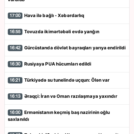
Hava ilə bağlı - Xəbərdarlıq
17:00
Tovuzda ikimərtəbəli evdə yanğın
16:55
Gürcüstanda dövlət bayraqları yarıya endirildi
16:42
Rusiyaya PUA hücumları edildi
16:30
Türkiyədə su tunelində uçqun: Ölən var
16:21
Əraqçi: İran və Oman razılaşmaya yaxındır
16:13
Ermənistanın keçmiş baş nazirinin oğlu
16:00
saxlanıldı