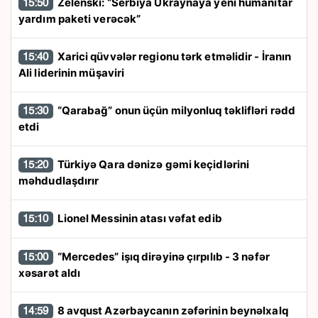
Zelenski: “Serbiya Ukraynaya yeni humanitar
15:50
yardım paketi verəcək”
Xarici qüvvələr regionu tərk etməlidir - İranın
15:40
Ali liderinin müşaviri
“Qarabağ” onun üçün milyonluq təklifləri rədd
15:30
etdi
Türkiyə Qara dənizə gəmi keçidlərini
15:20
məhdudlaşdırır
Lionel Messinin atası vəfat edib
15:10
“Mercedes” işıq dirəyinə çırpılıb - 3 nəfər
15:00
xəsarət aldı
8 avqust Azərbaycanın zəfərinin beynəlxalq
14:59