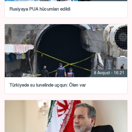
Rusiyaya PUA hücumları edildi
8 Avqust - 16:21
Türkiyədə su tunelində uçqun: Ölən var