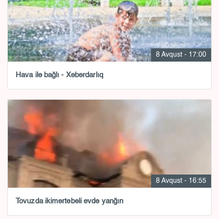
8 Avqust - 17:00
Hava ilə bağlı - Xəbərdarlıq
8 Avqust - 16:55
Tovuzda ikimərtəbəli evdə yanğın