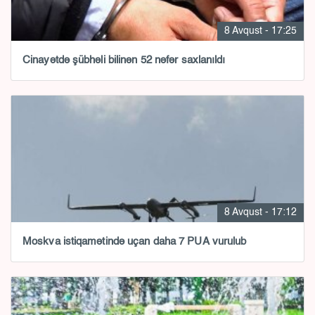
8 Avqust - 17:25
Cinayətdə şübhəli bilinən 52 nəfər saxlanıldı
8 Avqust - 17:12
Moskva istiqamətində uçan daha 7 PUA vurulub