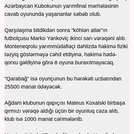
Azərbaycan Kubokunun yarımfinal mərhələsinin
cavab oyununda yaşananlar səbəb olub.
Qarşılaşma bitdikdən sonra "köhlən atlar”ın
futbolçusu Marko Yankoviç ikinci sarı vərəqəni alıb.
Monteneqrolu yarımmüdafiəçi dəhlizdə hakimə fiziki
təzyiq göstərməyə cəhd etdiyinə, hakimə hədə-
qorxu gəldiyinə görə 8 oyuna buraxılmayacaq.
"Qarabağ” isə oyunçunun bu hərəkəti ucbatından
25500 manat ödəyəcək.
Ağdam klubunun qapıçısı Mateus Koxalski birbaşa
qırmızı vərəqə aldığı üçün bir oyunluq cəza alıb,
klub isə 1000 manat cərimələnib.