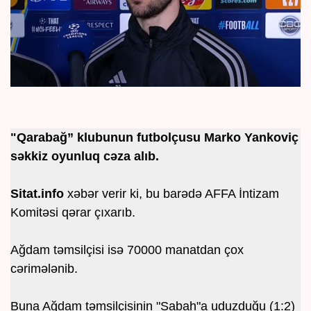
"Qarabağ” klubunun futbolçusu Marko Yankoviç
səkkiz oyunluq cəza alıb.
Sitat.info
xəbər verir ki, bu barədə AFFA İntizam
Komitəsi qərar çıxarıb.
Ağdam təmsilçisi isə 70000 manatdan çox
cərimələnib.
Buna Ağdam təmsilçisinin "Sabah"a uduzduğu (1:2)