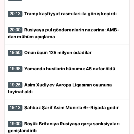
Tramp kəşfiyyat rəsmiləri ilə görüş keçirdi
20:13
Rusiyaya pul göndərənlərin nəzərinə: AMB-
20:00
dən mühüm açıqlama
Onun üçün 125 milyon ödədilər
19:50
Yəməndə husilərin hücumu: 45 nəfər öldü
19:38
Asim Xudiyev Avropa Liqasının oyununa
19:25
təyinat aldı
Şahbaz Şərif Asim Munirlə Ər-Riyada gedir
19:13
Böyük Britaniya Rusiyaya qarşı sanksiyaları
19:00
genişləndirib