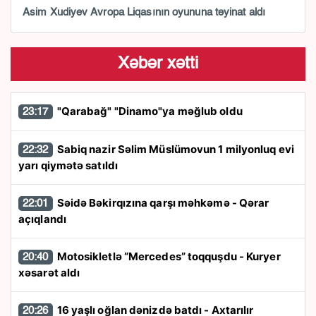
Asim Xudiyev Avropa Liqasının oyununa təyinat aldı
Xəbər xətti
"Qarabağ" "Dinamo"ya məğlub oldu
23:17
Sabiq nazir Səlim Müslümovun 1 milyonluq evi
22:32
yarı qiymətə satıldı
Səidə Bəkirqızına qarşı məhkəmə - Qərar
22:01
açıqlandı
Motosikletlə “Mercedes” toqquşdu - Kuryer
20:40
xəsarət aldı
16 yaşlı oğlan dənizdə batdı - Axtarılır
20:26