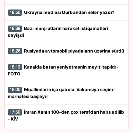
Ukrayna mediası Qurbandan nələr yazdı?
18:50
Bəzi marşrutların hərəkət istiqamətləri
18:38
dəyişdi
Rusiyada avtomobil piyadaların üzərinə sürdü
18:26
Kanalda batan yeniyetmənin meyiti tapıldı-
18:13
FOTO
Müəllimlərin işə qəbulu: Vakansiya seçimi
18:00
mərhələsi başlayır
İmran Xanın 100-dən çox tərəfdarı həbs edilib
17:50
- KİV