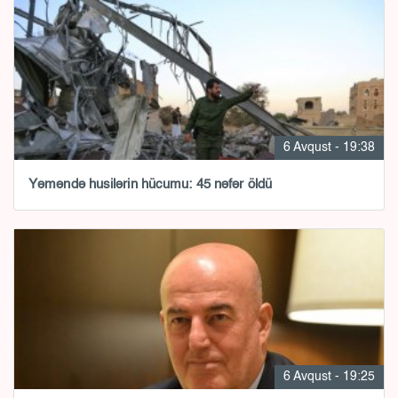
6 Avqust - 19:38
Yəməndə husilərin hücumu: 45 nəfər öldü
6 Avqust - 19:25