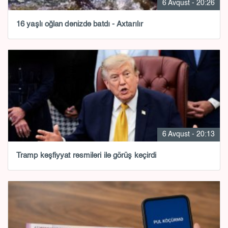
6 Avqust - 20:26
16 yaşlı oğlan dənizdə batdı - Axtarılır
6 Avqust - 20:13
Tramp kəşfiyyat rəsmiləri ilə görüş keçirdi