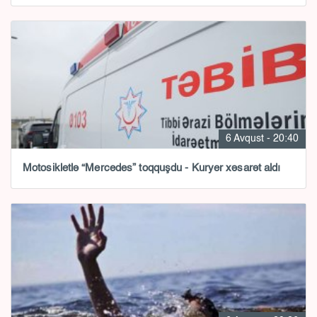
6 Avqust - 20:40
Motosikletlə “Mercedes” toqquşdu - Kuryer xəsarət aldı