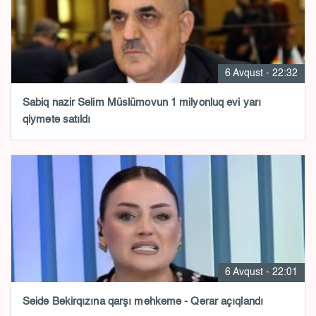
6 Avqust - 22:32
Sabiq nazir Səlim Müslümovun 1 milyonluq evi yarı
qiymətə satıldı
6 Avqust - 22:01
Səidə Bəkirqızına qarşı məhkəmə - Qərar açıqlandı