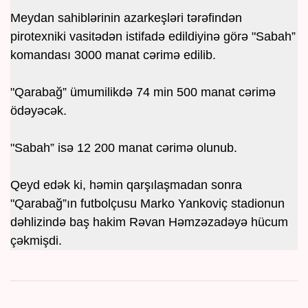
Meydan sahiblərinin azarkeşləri tərəfindən
pirotexniki vasitədən istifadə edildiyinə görə "Sabah”
komandası 3000 manat cərimə edilib.
"Qarabağ” ümumilikdə 74 min 500 manat cərimə
ödəyəcək.
"Sabah” isə 12 200 manat cərimə olunub.
Qeyd edək ki, həmin qarşılaşmadan sonra
"Qarabağ”ın futbolçusu Marko Yankoviç stadionun
dəhlizində baş hakim Rəvan Həmzəzadəyə hücum
çəkmişdi.