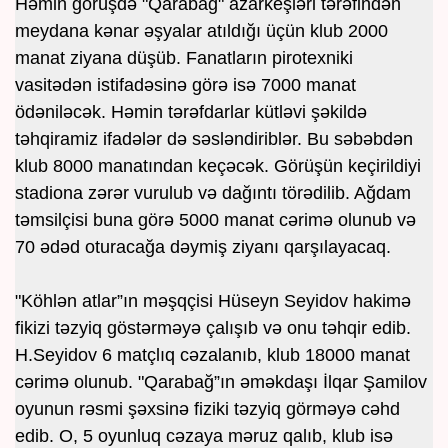
Həmin görüşdə "Qarabağ" azarkeşləri tərəfindən
meydana kənar əşyalar atıldığı üçün klub 2000
manat ziyana düşüb. Fanatların pirotexniki
vasitədən istifadəsinə görə isə 7000 manat
ödəniləcək. Həmin tərəfdarlar kütləvi şəkildə
təhqiramiz ifadələr də səsləndiriblər. Bu səbəbdən
klub 8000 manatından keçəcək. Görüşün keçirildiyi
stadiona zərər vurulub və dağıntı törədilib. Ağdam
təmsilçisi buna görə 5000 manat cərimə olunub və
70 ədəd oturacağa dəymiş ziyanı qarşılayacaq.
"Köhlən atlar”ın məşqçisi Hüseyn Seyidov hakimə
fikizi təzyiq göstərməyə çalışıb və onu təhqir edib.
H.Seyidov 6 matçlıq cəzalanıb, klub 18000 manat
cərimə olunub. "Qarabağ”ın əməkdaşı İlqar Şamilov
oyunun rəsmi şəxsinə fiziki təzyiq görməyə cəhd
edib. O, 5 oyunluq cəzaya məruz qalıb, klub isə