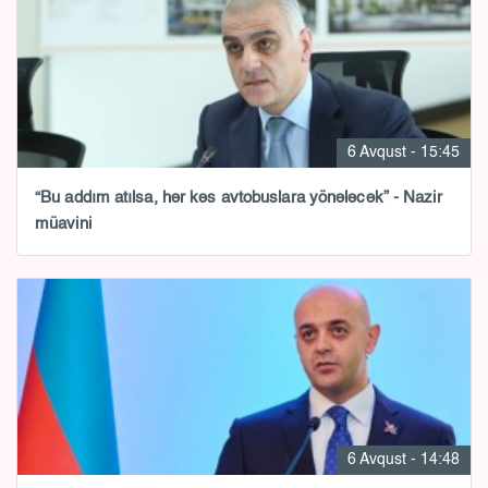
6 Avqust - 15:45
“Bu addım atılsa, hər kəs avtobuslara yönələcək” - Nazir
müavini
6 Avqust - 14:48