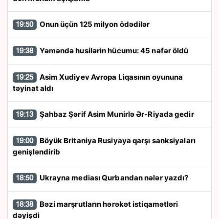
Onun üçün 125 milyon ödədilər
19:50
Yəməndə husilərin hücumu: 45 nəfər öldü
19:38
Asim Xudiyev Avropa Liqasının oyununa
19:25
təyinat aldı
Şahbaz Şərif Asim Munirlə Ər-Riyada gedir
19:13
Böyük Britaniya Rusiyaya qarşı sanksiyaları
19:00
genişləndirib
Ukrayna mediası Qurbandan nələr yazdı?
18:50
Bəzi marşrutların hərəkət istiqamətləri
18:38
dəyişdi