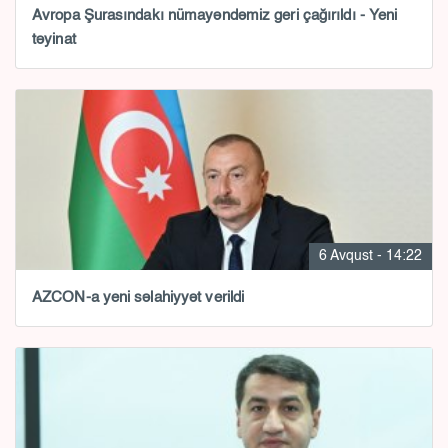
Avropa Şurasındakı nümayəndəmiz geri çağırıldı - Yeni
təyinat
6 Avqust - 14:22
AZCON-a yeni səlahiyyət verildi