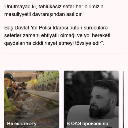
Unutmayaq ki, təhlükəsiz səfər hər birimizin
məsuliyyətli davranışından asılıdır.
Baş Dövlət Yol Polisi İdarəsi bütün sürücülərə
səfərlər zamanı ehtiyatlı olmağı və yol hərəkəti
qaydalarına ciddi riayət etməyi tövsiyə edir”.
Не ешьте эту
В ОАЭ произошло