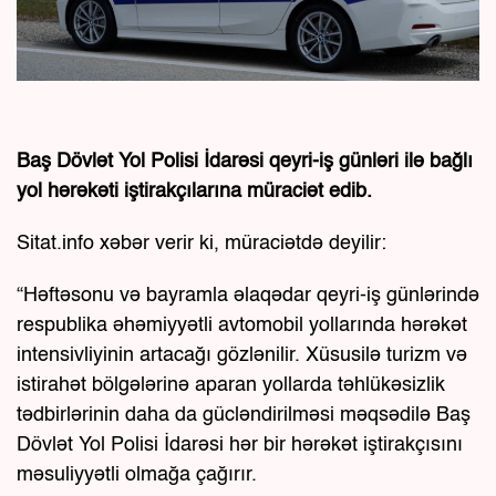
Baş Dövlət Yol Polisi İdarəsi qeyri-iş günləri ilə bağlı
yol hərəkəti iştirakçılarına müraciət edib.
Sitat.info xəbər verir ki, müraciətdə deyilir:
“Həftəsonu və bayramla əlaqədar qeyri-iş günlərində
respublika əhəmiyyətli avtomobil yollarında hərəkət
intensivliyinin artacağı gözlənilir. Xüsusilə turizm və
istirahət bölgələrinə aparan yollarda təhlükəsizlik
tədbirlərinin daha da gücləndirilməsi məqsədilə Baş
Dövlət Yol Polisi İdarəsi hər bir hərəkət iştirakçısını
məsuliyyətli olmağa çağırır.