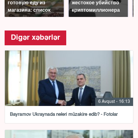
готовую еду из
жестокое убийство
магазина: список
криптомиллионера
Digər xəbərlər
6 Avqust - 16:13
Bayramov Ukraynada nələri müzakirə edib? - Fotolar