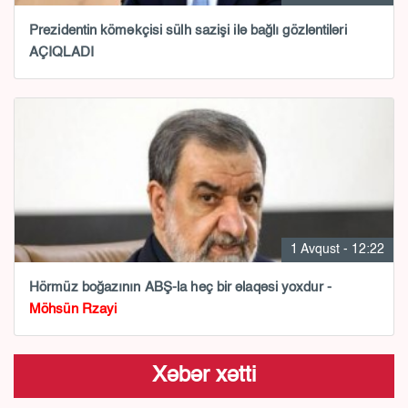
Prezidentin köməkçisi sülh sazişi ilə bağlı gözləntiləri
AÇIQLADI
1 Avqust - 12:22
Hörmüz boğazının ABŞ-la heç bir əlaqəsi yoxdur -
Möhsün Rzayi
Xəbər xətti