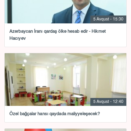
5 Avqust - 15:30
Azərbaycan İranı qardaş ölkə hesab edir - Hikmət
Hacıyev
5 Avqust - 12:40
Özəl bağçalar hansı qaydada maliyyələşəcək?