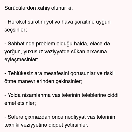
Sürücülərdən xahiş olunur ki:
- Hərəkət sürətini yol və hava şəraitinə uyğun
seçsinlər;
- Səhhətində problem olduğu halda, eləcə də
yorğun, yuxusuz vəziyyətdə sükan arxasına
əyləşməsinlər;
- Təhlükəsiz ara məsafəsini qorusunlar və riskli
ötmə manevrlərindən çəkinsinlər;
- Yolda nizamlanma vasitələrinin tələblərinə ciddi
əməl etsinlər;
- Səfərə çıxmazdan öncə nəqliyyat vasitələrinin
texniki vəziyyətinə diqqət yetirsinlər.