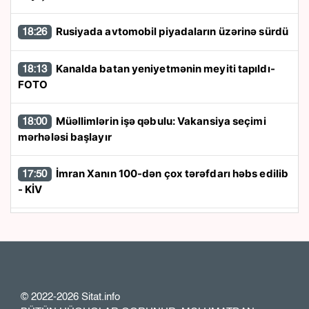
Rusiyada avtomobil piyadaların üzərinə sürdü
18:26
Kanalda batan yeniyetmənin meyiti tapıldı-
18:13
FOTO
Müəllimlərin işə qəbulu: Vakansiya seçimi
18:00
mərhələsi başlayır
İmran Xanın 100-dən çox tərəfdarı həbs edilib
17:50
- KİV
“Trabzonspor” 24 saata 13 milyon avroluq
17:40
forma satdı
“Azərbaycan zərurət olarsa Ukraynaya qaz
17:26
tədarük etməyə hazırdır”
© 2022-2026 Sitat.info