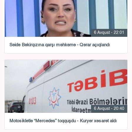
6 Avqust - 22:01
Səidə Bəkirqızına qarşı məhkəmə - Qərar açıqlandı
6 Avqust - 20:40
Motosikletlə “Mercedes” toqquşdu - Kuryer xəsarət aldı