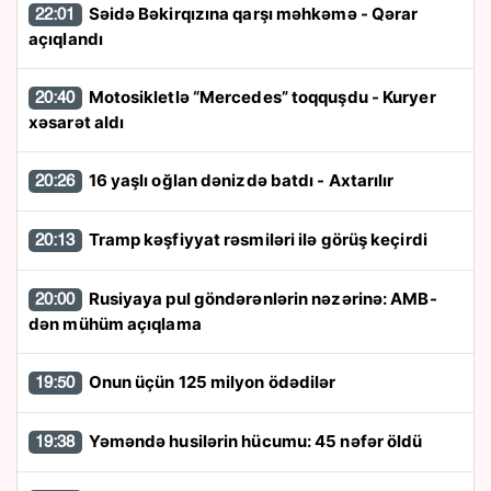
Səidə Bəkirqızına qarşı məhkəmə - Qərar
22:01
açıqlandı
Motosikletlə “Mercedes” toqquşdu - Kuryer
20:40
xəsarət aldı
16 yaşlı oğlan dənizdə batdı - Axtarılır
20:26
Tramp kəşfiyyat rəsmiləri ilə görüş keçirdi
20:13
Rusiyaya pul göndərənlərin nəzərinə: AMB-
20:00
dən mühüm açıqlama
Onun üçün 125 milyon ödədilər
19:50
Yəməndə husilərin hücumu: 45 nəfər öldü
19:38