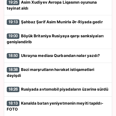
Asim Xudiyev Avropa Liqasının oyununa
19:25
təyinat aldı
Şahbaz Şərif Asim Munirlə Ər-Riyada gedir
19:13
Böyük Britaniya Rusiyaya qarşı sanksiyaları
19:00
genişləndirib
Ukrayna mediası Qurbandan nələr yazdı?
18:50
Bəzi marşrutların hərəkət istiqamətləri
18:38
dəyişdi
Rusiyada avtomobil piyadaların üzərinə sürdü
18:26
Kanalda batan yeniyetmənin meyiti tapıldı-
18:13
FOTO