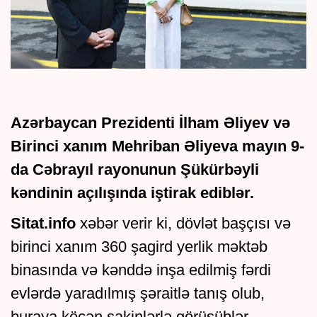
Azərbaycan Prezidenti İlham Əliyev və
Birinci xanım Mehriban Əliyeva mayın 9-
da Cəbrayıl rayonunun Şükürbəyli
kəndinin açılışında iştirak ediblər.
Sitat.info
xəbər verir ki, dövlət başçısı və
birinci xanım 360 şagird yerlik məktəb
binasında və kənddə inşa edilmiş fərdi
evlərdə yaradılmış şəraitlə tanış olub,
buraya köçən sakinlərlə görüşüblər.