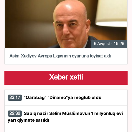
6 Avqust - 19:25
Asim Xudiyev Avropa Liqasının oyununa təyinat aldı
Xəbər xətti
"Qarabağ" "Dinamo"ya məğlub oldu
23:17
Sabiq nazir Səlim Müslümovun 1 milyonluq evi
22:32
yarı qiymətə satıldı