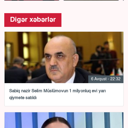
Digər xəbərlər
6 Avqust - 22:32
Sabiq nazir Səlim Müslümovun 1 milyonluq evi yarı
qiymətə satıldı