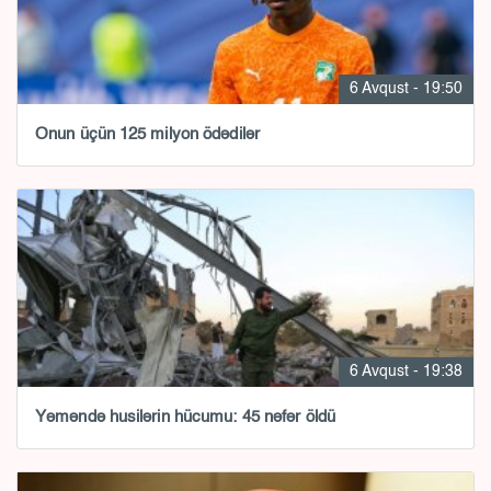
6 Avqust - 19:50
Onun üçün 125 milyon ödədilər
6 Avqust - 19:38
Yəməndə husilərin hücumu: 45 nəfər öldü