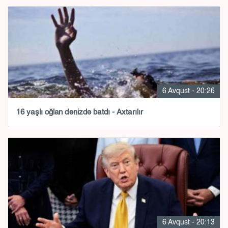
6 Avqust - 20:26
16 yaşlı oğlan dənizdə batdı - Axtarılır
6 Avqust - 20:13