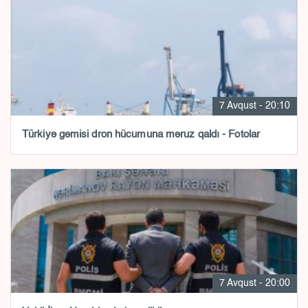
7 Avqust - 20:10
Türkiyə gəmisi dron hücumuna məruz qaldı - Fotolar
7 Avqust - 20:00