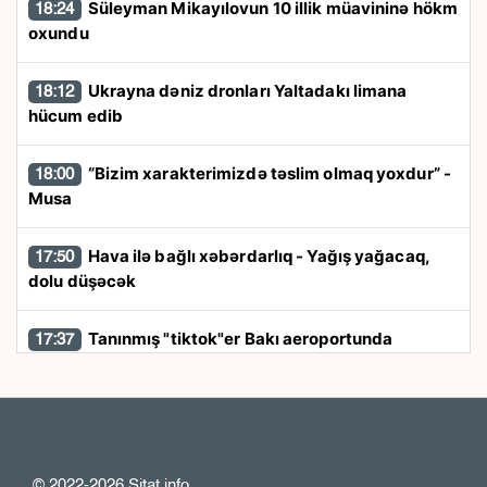
Süleyman Mikayılovun 10 illik müavininə hökm
18:24
oxundu
Ukrayna dəniz dronları Yaltadakı limana
18:12
hücum edib
“Bizim xarakterimizdə təslim olmaq yoxdur” -
18:00
Musa
Hava ilə bağlı xəbərdarlıq - Yağış yağacaq,
17:50
dolu düşəcək
Tanınmış "tiktok"er Bakı aeroportunda
17:37
saxlanıldı
Rayonlarda güclü külək əsəcək - Xəbərdarlıq
17:26
Özəl bağçalarla maliyyələşmə müsabiqəsi
17:13
© 2022-2026 Sitat.info