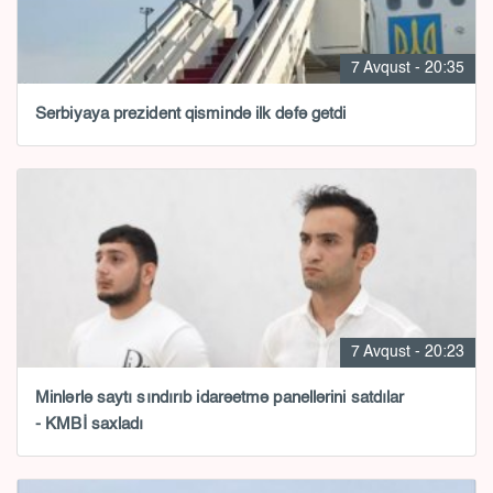
7 Avqust - 20:35
Serbiyaya prezident qismində ilk dəfə getdi
7 Avqust - 20:23
Minlərlə saytı sındırıb idarəetmə panellərini satdılar
- KMBİ saxladı