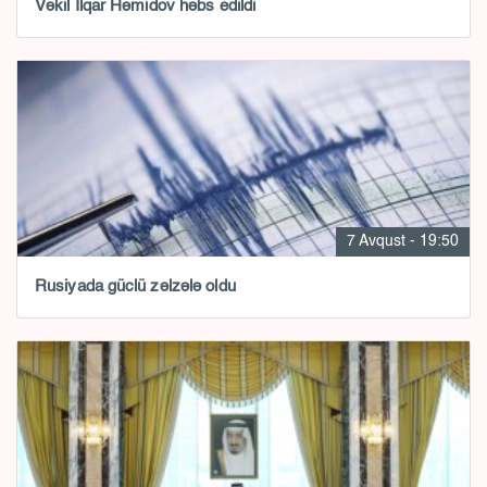
Vəkil İlqar Həmidov həbs edildi
7 Avqust - 19:50
Rusiyada güclü zəlzələ oldu