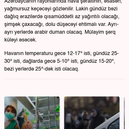
Azərbaycanın rayonlarında hava şəraitinin, əsasən,
yağmursuz keçəcəyi gözlənilir. Lakin gündüz bəzi
dağlıq ərazilərdə qısamüddətli az yağıntılı olacağı,
şimşək çaxacağı, dolu düşəcəyi ehtimalı var. Ayrı-
ayrı yerlərdə arabir duman olacaq. Mülayim şərq
küləyi əsəcək.
Havanın temperaturu gecə 12-17° isti, gündüz 25-
30° isti, dağlarda gecə 5-10° isti, gündüz 15-20°,
bəzi yerlərdə 25°-dək isti olacaq.