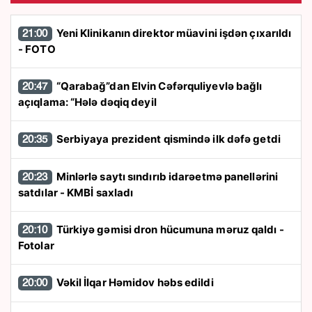
Yeni Klinikanın direktor müavini işdən çıxarıldı
21:00
- FOTO
“Qarabağ”dan Elvin Cəfərquliyevlə bağlı
20:47
açıqlama: “Hələ dəqiq deyil
Serbiyaya prezident qismində ilk dəfə getdi
20:35
Minlərlə saytı sındırıb idarəetmə panellərini
20:23
satdılar - KMBİ saxladı
Türkiyə gəmisi dron hücumuna məruz qaldı -
20:10
Fotolar
Vəkil İlqar Həmidov həbs edildi
20:00