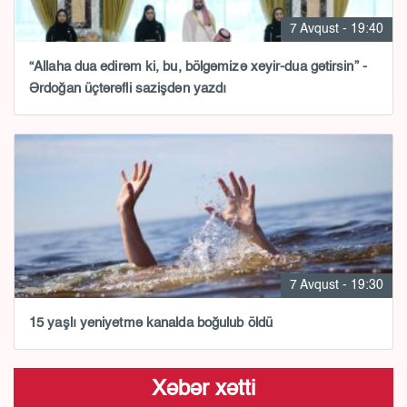
7 Avqust - 19:40
“Allaha dua edirəm ki, bu, bölgəmizə xeyir-dua gətirsin” -
Ərdoğan üçtərəfli sazişdən yazdı
7 Avqust - 19:30
15 yaşlı yeniyetmə kanalda boğulub öldü
Xəbər xətti