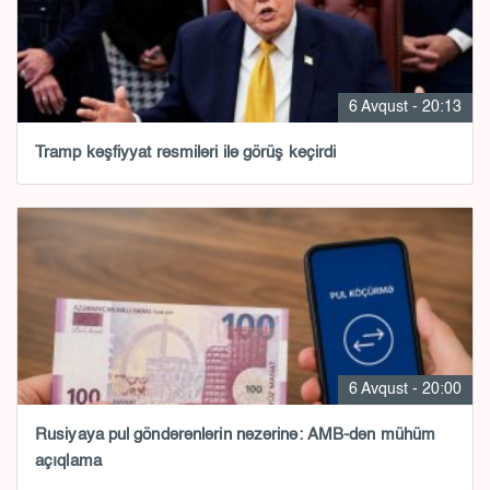
6 Avqust - 20:13
Tramp kəşfiyyat rəsmiləri ilə görüş keçirdi
6 Avqust - 20:00
Rusiyaya pul göndərənlərin nəzərinə: AMB-dən mühüm
açıqlama