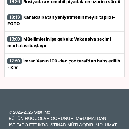
Rusiyada avtomobil piyadaların üzərinə sürdü
18:26
Kanalda batan yeniyetmənin meyiti tapıldı-
18:13
FOTO
Müəllimlərin işə qəbulu: Vakansiya seçimi
18:00
mərhələsi başlayır
İmran Xanın 100-dən çox tərəfdarı həbs edilib
17:50
- KİV
“Trabzonspor” 24 saata 13 milyon avroluq
17:40
forma satdı
“Azərbaycan zərurət olarsa Ukraynaya qaz
17:26
tədarük etməyə hazırdır”
© 2022-2026 Sitat.info
BÜTÜN HÜQUQLAR QORUNUR. MƏLUMATDAN
İSTİFADƏ ETDİKDƏ İSTİNAD MÜTLƏQDİR. MƏLUMAT
Rusiya XİN: İrəvan Moskva ilə konstruktiv
17:23