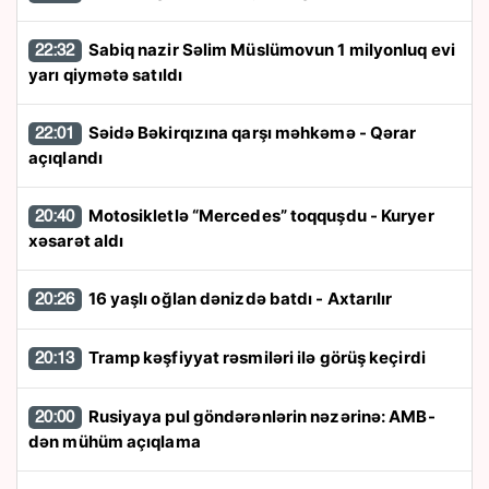
Sabiq nazir Səlim Müslümovun 1 milyonluq evi
22:32
yarı qiymətə satıldı
Səidə Bəkirqızına qarşı məhkəmə - Qərar
22:01
açıqlandı
Motosikletlə “Mercedes” toqquşdu - Kuryer
20:40
xəsarət aldı
16 yaşlı oğlan dənizdə batdı - Axtarılır
20:26
Tramp kəşfiyyat rəsmiləri ilə görüş keçirdi
20:13
Rusiyaya pul göndərənlərin nəzərinə: AMB-
20:00
dən mühüm açıqlama