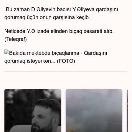
Bu zaman D.Əliyevin bacısı Y.Əliyeva qardaşını
qorumaq üçün onun qarşısına keçib.
Nəticədə Y.Əlizadə əlindən bıçaq xəsarəti alıb.
(Teleqraf)