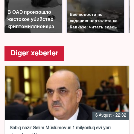
В ОАЭ произошло
Все новости по
жестокое убийство
падению вертолета на
криптомиллионера
Кавказе: читать здесь
Digər xəbərlər
6 Avqust - 22:32
Sabiq nazir Səlim Müslümovun 1 milyonluq evi yarı