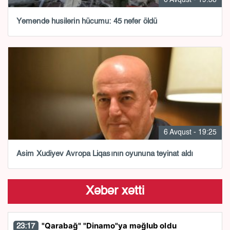
Yəməndə husilərin hücumu: 45 nəfər öldü
6 Avqust - 19:25
Asim Xudiyev Avropa Liqasının oyununa təyinat aldı
Xəbər xətti
"Qarabağ" "Dinamo"ya məğlub oldu
23:17