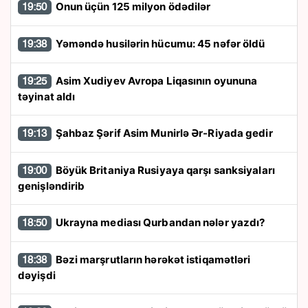
Onun üçün 125 milyon ödədilər
19:50
Yəməndə husilərin hücumu: 45 nəfər öldü
19:38
Asim Xudiyev Avropa Liqasının oyununa
19:25
təyinat aldı
Şahbaz Şərif Asim Munirlə Ər-Riyada gedir
19:13
Böyük Britaniya Rusiyaya qarşı sanksiyaları
19:00
genişləndirib
Ukrayna mediası Qurbandan nələr yazdı?
18:50
Bəzi marşrutların hərəkət istiqamətləri
18:38
dəyişdi