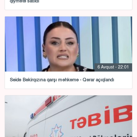
qiymətə satıldı
6 Avqust - 22:01
Səidə Bəkirqızına qarşı məhkəmə - Qərar açıqlandı