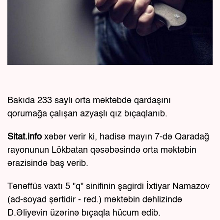
Bakıda 233 saylı orta məktəbdə qardaşını
qorumağa çalışan azyaşlı qız bıçaqlanıb.
Sitat.info
xəbər verir ki, hadisə mayın 7-də Qaradağ
rayonunun Lökbatan qəsəbəsində orta məktəbin
ərazisində baş verib.
Tənəffüs vaxtı 5 "q" sinifinin şagirdi İxtiyar Namazov
(ad-soyad şərtidir - red.) məktəbin dəhlizində
D.Əliyevin üzərinə bıçaqla hücum edib.