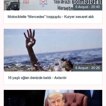
6 Avqust - 20:40
Motosikletlə “Mercedes” toqquşdu - Kuryer xəsarət aldı
6 Avqust - 20:26
16 yaşlı oğlan dənizdə batdı - Axtarılır