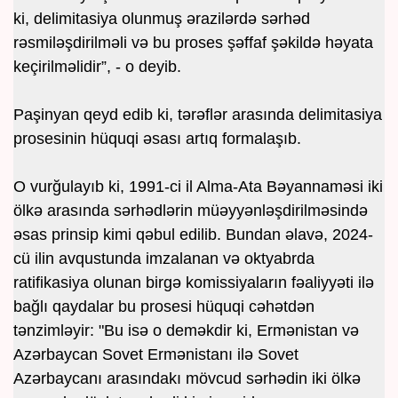
ki, delimitasiya olunmuş ərazilərdə sərhəd
rəsmiləşdirilməli və bu proses şəffaf şəkildə həyata
keçirilməlidir”, - o deyib.
Paşinyan qeyd edib ki, tərəflər arasında delimitasiya
prosesinin hüquqi əsası artıq formalaşıb.
O vurğulayıb ki, 1991-ci il Alma-Ata Bəyannaməsi iki
ölkə arasında sərhədlərin müəyyənləşdirilməsində
əsas prinsip kimi qəbul edilib. Bundan əlavə, 2024-
cü ilin avqustunda imzalanan və oktyabrda
ratifikasiya olunan birgə komissiyaların fəaliyyəti ilə
bağlı qaydalar bu prosesi hüquqi cəhətdən
tənzimləyir: "Bu isə o deməkdir ki, Ermənistan və
Azərbaycan Sovet Ermənistanı ilə Sovet
Azərbaycanı arasındakı mövcud sərhədin iki ölkə