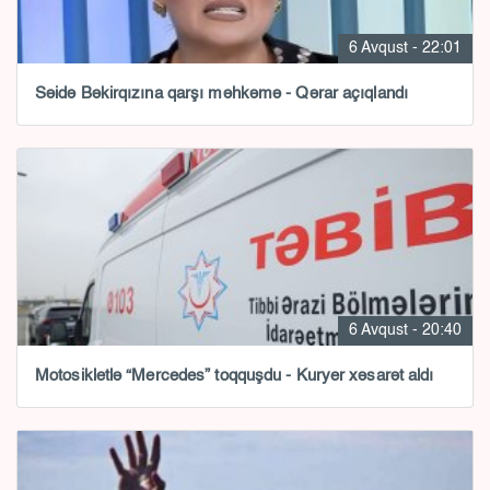
6 Avqust - 22:01
Səidə Bəkirqızına qarşı məhkəmə - Qərar açıqlandı
6 Avqust - 20:40
Motosikletlə “Mercedes” toqquşdu - Kuryer xəsarət aldı