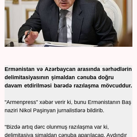
Ermənistan və Azərbaycan arasında sərhədlərin
delimitasiyasının şimaldan cənuba doğru
davam etdirilməsi barədə razılaşma mövcuddur.
"Armenpress” xəbər verir ki, bunu Ermənistanın Baş
naziri Nikol Paşinyan jurnalistlərə bildirib.
"Bizdə artıq dərc olunmuş razılaşma var ki,
delimitasiya şimaldan cənuba aparılacaq. Aydındır