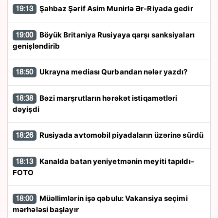
Şahbaz Şərif Asim Munirlə Ər-Riyada gedir
19:13
Böyük Britaniya Rusiyaya qarşı sanksiyaları
19:00
genişləndirib
Ukrayna mediası Qurbandan nələr yazdı?
18:50
Bəzi marşrutların hərəkət istiqamətləri
18:38
dəyişdi
Rusiyada avtomobil piyadaların üzərinə sürdü
18:26
Kanalda batan yeniyetmənin meyiti tapıldı-
18:13
FOTO
Müəllimlərin işə qəbulu: Vakansiya seçimi
18:00
mərhələsi başlayır