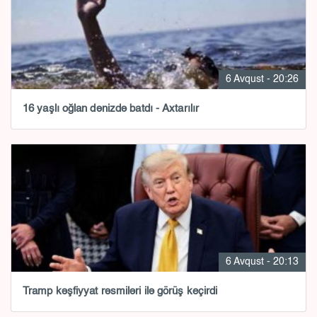
6 Avqust - 20:26
16 yaşlı oğlan dənizdə batdı - Axtarılır
6 Avqust - 20:13
Tramp kəşfiyyat rəsmiləri ilə görüş keçirdi