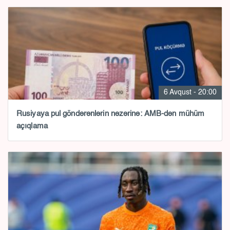
6 Avqust - 20:00
Rusiyaya pul göndərənlərin nəzərinə: AMB-dən mühüm
açıqlama