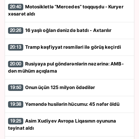
Motosikletlə “Mercedes” toqquşdu - Kuryer
20:40
xəsarət aldı
16 yaşlı oğlan dənizdə batdı - Axtarılır
20:26
Tramp kəşfiyyat rəsmiləri ilə görüş keçirdi
20:13
Rusiyaya pul göndərənlərin nəzərinə: AMB-
20:00
dən mühüm açıqlama
Onun üçün 125 milyon ödədilər
19:50
Yəməndə husilərin hücumu: 45 nəfər öldü
19:38
Asim Xudiyev Avropa Liqasının oyununa
19:25
təyinat aldı