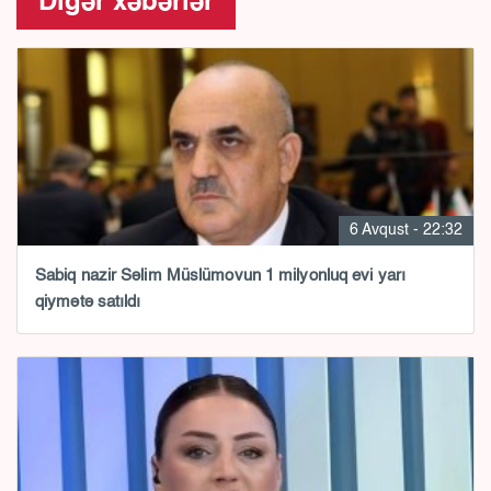
Digər xəbərlər
6 Avqust - 22:32
Sabiq nazir Səlim Müslümovun 1 milyonluq evi yarı
qiymətə satıldı