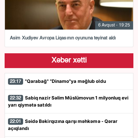
6 Avqust - 19:25
Asim Xudiyev Avropa Liqasının oyununa təyinat aldı
Xəbər xətti
"Qarabağ" "Dinamo"ya məğlub oldu
23:17
Sabiq nazir Səlim Müslümovun 1 milyonluq evi
22:32
yarı qiymətə satıldı
Səidə Bəkirqızına qarşı məhkəmə - Qərar
22:01
açıqlandı