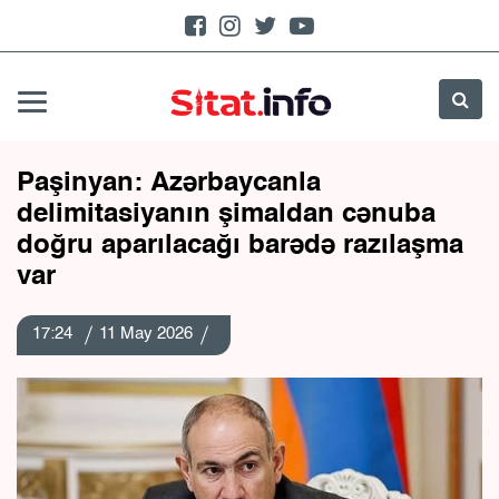
Paşinyan: Azərbaycanla
delimitasiyanın şimaldan cənuba
doğru aparılacağı barədə razılaşma
var
17:24
11 May 2026