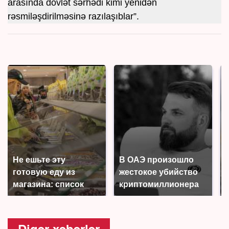
arasında dövlət sərhədi kimi yenidən
rəsmiləşdirilməsinə razılaşıblar”.
Не ешьте эту
В ОАЭ произошло
готовую еду из
жестокое убийство
магазина: список
криптомиллионера