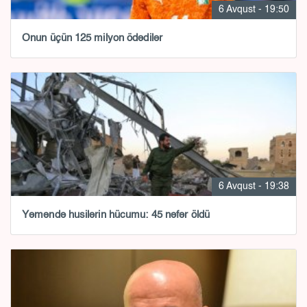
6 Avqust - 19:50
Onun üçün 125 milyon ödədilər
6 Avqust - 19:38
Yəməndə husilərin hücumu: 45 nəfər öldü