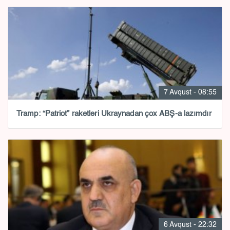
7 Avqust - 08:55
Tramp: “Patriot” raketləri Ukraynadan çox ABŞ-a lazımdır
6 Avqust - 22:32