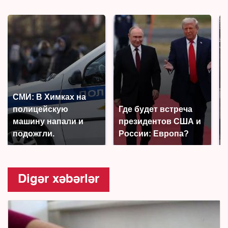
СМИ: В Химках на
полицейскую
Где будет встреча
машину напали и
президентов США и
подожгли.
России: Европа?
Digər xəbərlər