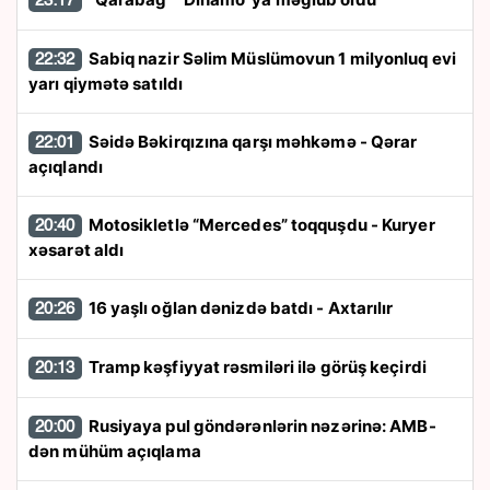
23:17
Sabiq nazir Səlim Müslümovun 1 milyonluq evi
22:32
yarı qiymətə satıldı
Səidə Bəkirqızına qarşı məhkəmə - Qərar
22:01
açıqlandı
Motosikletlə “Mercedes” toqquşdu - Kuryer
20:40
xəsarət aldı
16 yaşlı oğlan dənizdə batdı - Axtarılır
20:26
Tramp kəşfiyyat rəsmiləri ilə görüş keçirdi
20:13
Rusiyaya pul göndərənlərin nəzərinə: AMB-
20:00
dən mühüm açıqlama