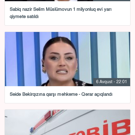
Sabiq nazir Səlim Müslümovun 1 milyonluq evi yarı
qiymətə satıldı
6 Avqust - 22:01
Səidə Bəkirqızına qarşı məhkəmə - Qərar açıqlandı