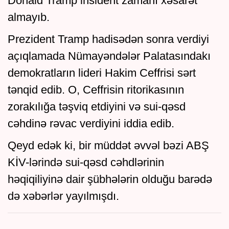
Donald Tramp insident zamanı xəsarət
almayıb.
Prezident Tramp hadisədən sonra verdiyi
açıqlamada Nümayəndələr Palatasındakı
demokratların lideri Hakim Ceffrisi sərt
tənqid edib. O, Ceffrisin ritorikasının
zorakılığa təşviq etdiyini və sui-qəsd
cəhdinə rəvac verdiyini iddia edib.
Qeyd edək ki, bir müddət əvvəl bəzi ABŞ
KİV-lərində sui-qəsd cəhdlərinin
həqiqiliyinə dair şübhələrin olduğu barədə
də xəbərlər yayılmışdı.