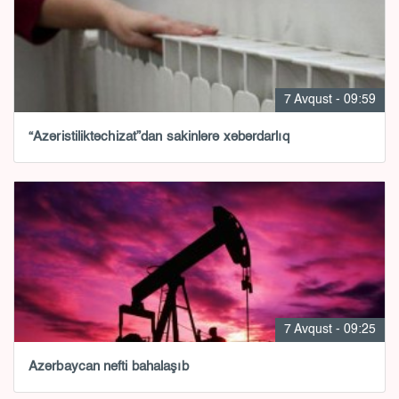
7 Avqust - 09:59
“Azəristiliktəchizat”dan sakinlərə xəbərdarlıq
7 Avqust - 09:25
Azərbaycan nefti bahalaşıb