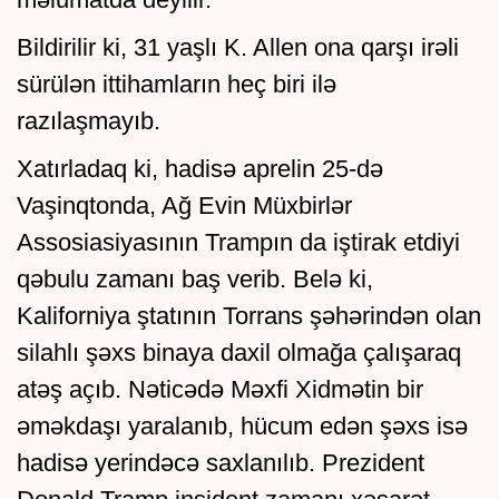
Bildirilir ki, 31 yaşlı K. Allen ona qarşı irəli
sürülən ittihamların heç biri ilə
razılaşmayıb.
Xatırladaq ki, hadisə aprelin 25-də
Vaşinqtonda, Ağ Evin Müxbirlər
Assosiasiyasının Trampın da iştirak etdiyi
qəbulu zamanı baş verib. Belə ki,
Kaliforniya ştatının Torrans şəhərindən olan
silahlı şəxs binaya daxil olmağa çalışaraq
atəş açıb. Nəticədə Məxfi Xidmətin bir
əməkdaşı yaralanıb, hücum edən şəxs isə
hadisə yerindəcə saxlanılıb. Prezident