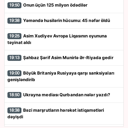
Onun üçün 125 milyon ödədilər
19:50
Yəməndə husilərin hücumu: 45 nəfər öldü
19:38
Asim Xudiyev Avropa Liqasının oyununa
19:25
təyinat aldı
Şahbaz Şərif Asim Munirlə Ər-Riyada gedir
19:13
Böyük Britaniya Rusiyaya qarşı sanksiyaları
19:00
genişləndirib
Ukrayna mediası Qurbandan nələr yazdı?
18:50
Bəzi marşrutların hərəkət istiqamətləri
18:38
dəyişdi