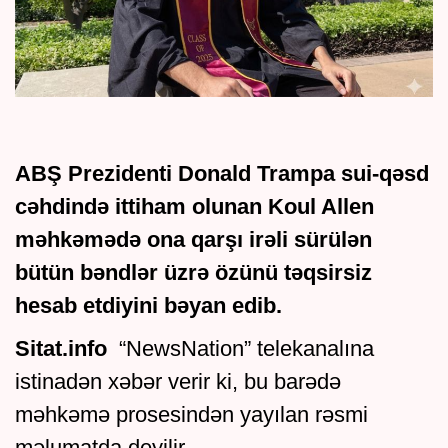
ABŞ Prezidenti Donald Trampa sui-qəsd
cəhdində ittiham olunan Koul Allen
məhkəmədə ona qarşı irəli sürülən
bütün bəndlər üzrə özünü təqsirsiz
hesab etdiyini bəyan edib.
Sitat.info
“NewsNation” telekanalına
istinadən xəbər verir ki, bu barədə
məhkəmə prosesindən yayılan rəsmi
məlumatda deyilir.