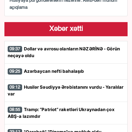
Rusiyaya pul göndərənlərin nəzərinə: AMB-dən mühüm
açıqlama
Xəbər xətti
Dollar və avrosu olanların NƏZƏRİNƏ - Görün
09:37
neçəyə oldu
Azərbaycan nefti bahalaşıb
09:25
Husilər Səudiyyə Ərəbistanını vurdu - Yaralılar
09:12
var
Tramp: “Patriot” raketləri Ukraynadan çox
08:55
ABŞ-a lazımdır
"Qarabağ" "Dinamo"ya məğlub oldu