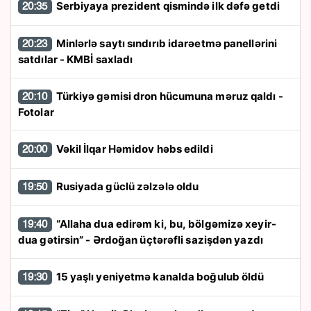
Serbiyaya prezident qismində ilk dəfə getdi
20:35
Minlərlə saytı sındırıb idarəetmə panellərini
20:23
satdılar - KMBİ saxladı
Türkiyə gəmisi dron hücumuna məruz qaldı -
20:10
Fotolar
Vəkil İlqar Həmidov həbs edildi
20:00
Rusiyada güclü zəlzələ oldu
19:50
“Allaha dua edirəm ki, bu, bölgəmizə xeyir-
19:40
dua gətirsin” - Ərdoğan üçtərəfli sazişdən yazdı
15 yaşlı yeniyetmə kanalda boğulub öldü
19:30