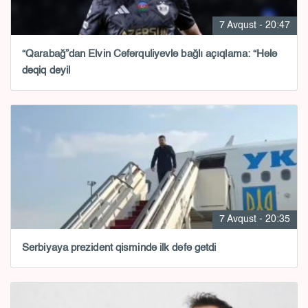
7 Avqust - 20:47
“Qarabağ”dan Elvin Cəfərquliyevlə bağlı açıqlama: “Hələ
dəqiq deyil
7 Avqust - 20:35
Serbiyaya prezident qismində ilk dəfə getdi