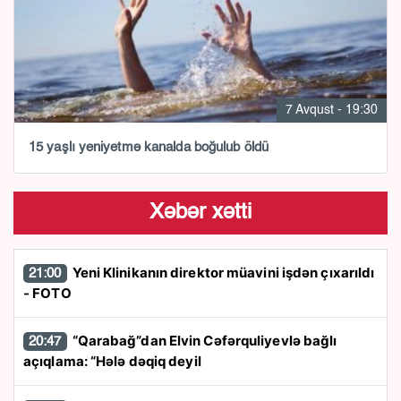
7 Avqust - 19:30
15 yaşlı yeniyetmə kanalda boğulub öldü
Xəbər xətti
Yeni Klinikanın direktor müavini işdən çıxarıldı
21:00
- FOTO
“Qarabağ”dan Elvin Cəfərquliyevlə bağlı
20:47
açıqlama: “Hələ dəqiq deyil