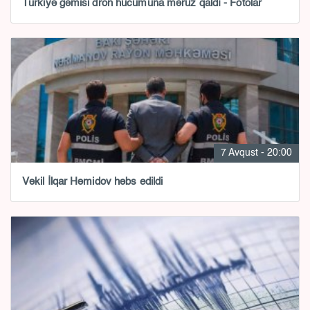
Türkiyə gəmisi dron hücumuna məruz qaldı - Fotolar
7 Avqust - 20:00
Vəkil İlqar Həmidov həbs edildi