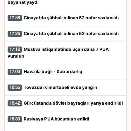
bəyanat yaydı
Cinayətdə şübhəli bilinən 52 nəfər saxlanıldı
17:38
Cinayətdə şübhəli bilinən 52 nəfər saxlanıldı
17:25
Moskva istiqamətində uçan daha 7 PUA
17:12
vurulub
Hava ilə bağlı - Xəbərdarlıq
17:00
Tovuzda ikimərtəbəli evdə yanğın
16:55
Gürcüstanda dövlət bayraqları yarıya endirildi
16:42
Rusiyaya PUA hücumları edildi
16:30