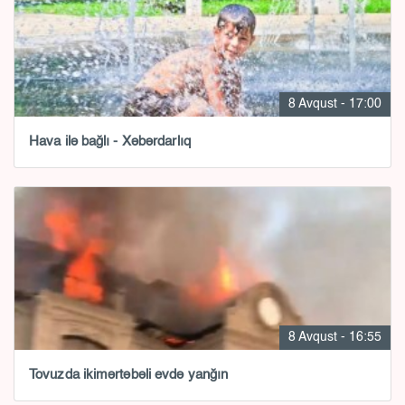
8 Avqust - 17:00
Hava ilə bağlı - Xəbərdarlıq
8 Avqust - 16:55
Tovuzda ikimərtəbəli evdə yanğın