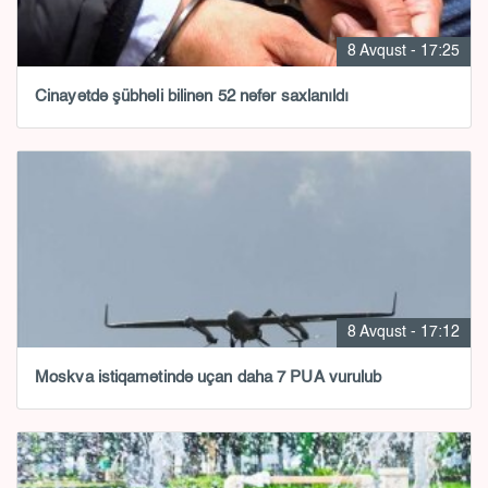
8 Avqust - 17:25
Cinayətdə şübhəli bilinən 52 nəfər saxlanıldı
8 Avqust - 17:12
Moskva istiqamətində uçan daha 7 PUA vurulub