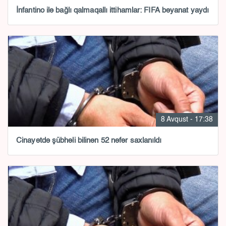
İnfantino ilə bağlı qalmaqallı ittihamlar: FIFA bəyanat yaydı
8 Avqust - 17:38
Cinayətdə şübhəli bilinən 52 nəfər saxlanıldı