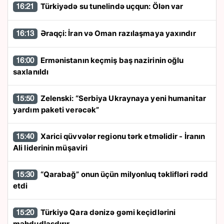
Türkiyədə su tunelində uçqun: Ölən var
16:21
Əraqçi: İran və Oman razılaşmaya yaxındır
16:13
Ermənistanın keçmiş baş nazirinin oğlu
16:00
saxlanıldı
Zelenski: “Serbiya Ukraynaya yeni humanitar
15:50
yardım paketi verəcək”
Xarici qüvvələr regionu tərk etməlidir - İranın
15:40
Ali liderinin müşaviri
“Qarabağ” onun üçün milyonluq təklifləri rədd
15:30
etdi
Türkiyə Qara dənizə gəmi keçidlərini
15:20
məhdudlaşdırır