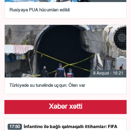
Rusiyaya PUA hücumları edildi
8 Avqust - 16:21
Türkiyədə su tunelində uçqun: Ölən var
Xəbər xətti
İnfantino ilə bağlı qalmaqallı ittihamlar: FIFA
17:50