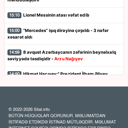
Lionel Messinin atası vəfat edib
15:10
“Mercedes” işıq dirəyinə çırpılıb - 3 nəfər
15:00
xəsarət aldı
8 avqust Azərbaycanın zəfərinin beynəlxalq
14:59
səviyyədə təsdiqidir -
Arzu Nağıyev
Hikmət Hacıyev:" Prezident İlham Əliyev
14:50
müharibəni qazandı, eyni zamanda sülhü də qazandı"
8 avqust dönüşü:
Cənubi Qafqazın siyasi
14:48
xəritəsi necə dəyişdi?
© 2022-2026 Sitat.info
BÜTÜN HÜQUQLAR QORUNUR. MƏLUMATDAN
Ukraynada hərbi helikopterin qəzaya
14:40
İSTİFADƏ ETDİKDƏ İSTİNAD MÜTLƏQDİR. MƏLUMAT
uğraması nəticəsində bort texnik ölüb