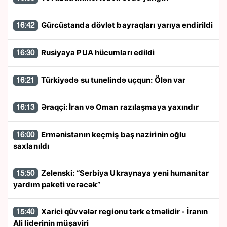
Gürcüstanda dövlət bayraqları yarıya endirildi
16:42
Rusiyaya PUA hücumları edildi
16:30
Türkiyədə su tunelində uçqun: Ölən var
16:21
Əraqçi: İran və Oman razılaşmaya yaxındır
16:13
Ermənistanın keçmiş baş nazirinin oğlu
16:00
saxlanıldı
Zelenski: “Serbiya Ukraynaya yeni humanitar
15:50
yardım paketi verəcək”
Xarici qüvvələr regionu tərk etməlidir - İranın
15:40
Ali liderinin müşaviri