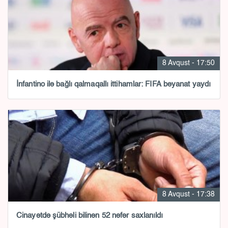
8 Avqust - 17:50
İnfantino ilə bağlı qalmaqallı ittihamlar: FIFA bəyanat yaydı
8 Avqust - 17:38
Cinayətdə şübhəli bilinən 52 nəfər saxlanıldı