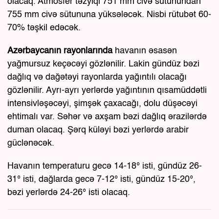
olacaq. Atmosfer təzyiqi 751 mm civə sütunundan
755 mm civə sütununa yüksələcək. Nisbi rütubət 60-
70% təşkil edəcək.
Azərbaycanın rayonlarında
havanın əsasən
yağmursuz keçəcəyi gözlənilir. Lakin gündüz bəzi
dağlıq və dağətəyi rayonlarda yağıntılı olacağı
gözlənilir. Ayrı-ayrı yerlərdə yağıntının qısamüddətli
intensivləşəcəyi, şimşək çaxacağı, dolu düşəcəyi
ehtimalı var. Səhər və axşam bəzi dağlıq ərazilərdə
duman olacaq. Şərq küləyi bəzi yerlərdə arabir
güclənəcək.
Havanın temperaturu gecə 14-18° isti, gündüz 26-
31° isti, dağlarda gecə 7-12° isti, gündüz 15-20°,
bəzi yerlərdə 24-26° isti olacaq.