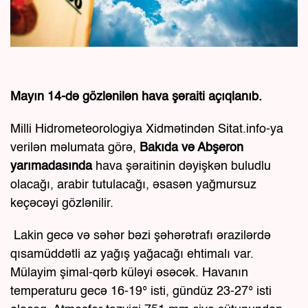
Mayın 14-də gözlənilən hava şəraiti açıqlanıb.
Milli Hidrometeorologiya Xidmətindən Sitat.info-ya
verilən məlumata görə,
Bakıda və Abşeron
yarımadasında
hava şəraitinin dəyişkən buludlu
olacağı, arabir tutulacağı, əsasən yağmursuz
keçəcəyi gözlənilir.
Lakin gecə və səhər bəzi şəhərətrafı ərazilərdə
qısamüddətli az yağış yağacağı ehtimalı var.
Mülayim şimal-qərb küləyi əsəcək. Havanın
temperaturu gecə 16-19° isti, gündüz 23-27° isti