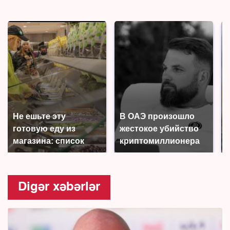
Не ешьте эту
В ОАЭ произошло
готовую еду из
жестокое убийство
магазина: список
криптомиллионера
Digər xəbərlər