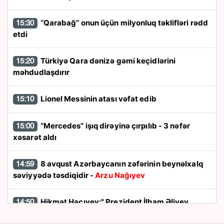
“Qarabağ” onun üçün milyonluq təklifləri rədd
15:30
etdi
Türkiyə Qara dənizə gəmi keçidlərini
15:20
məhdudlaşdırır
Lionel Messinin atası vəfat edib
15:10
“Mercedes” işıq dirəyinə çırpılıb - 3 nəfər
15:00
xəsarət aldı
8 avqust Azərbaycanın zəfərinin beynəlxalq
14:59
səviyyədə təsdiqidir -
Arzu Nağıyev
Hikmət Hacıyev:" Prezident İlham Əliyev
14:50
müharibəni qazandı, eyni zamanda sülhü də qazandı"