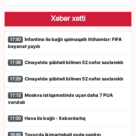
Xəbər xətti
İnfantino ilə bağlı qalmaqallı ittihamlar: FIFA
17:50
bəyanat yaydı
Cinayətdə şübhəli bilinən 52 nəfər saxlanıldı
17:38
Cinayətdə şübhəli bilinən 52 nəfər saxlanıldı
17:25
Moskva istiqamətində uçan daha 7 PUA
17:12
vurulub
Hava ilə bağlı - Xəbərdarlıq
17:00
Tovuzda ikimərtəbəli evdə yanğın
16:55