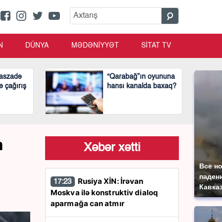
N
DÜNYA
MƏDƏNİYYƏT
SİTAT TV
aszadə
“Qarabağ”ın oyununa
ə çağırış
hansı kanalda baxaq?
n
Xəbər xətti
Все н
паден
Rusiya XİN: İrəvan
17:23
Кавказ
Moskva ilə konstruktiv dialoq
aparmağa can atmır