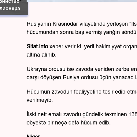
убийство
лионера
Rusiyanın Krasnodar vilayətində yerləşən "İl
hücumundan sonra baş vermiş yanğın söndür
Sitat.info
xəbər verir ki, yerli hakimiyyət or
altına alınıb.
Ukrayna ordusu isə zavoda yenidən zərbə endi
qarşı döyüşən Rusiya ordusu üçün yanacaq is
Hücumun zavodun fəaliyyətinə təsir edib-etməd
verilməyib.
İlski neft emalı zavodu gündəlik təxminən 13
obyektə bir neçə dəfə hücum edib.