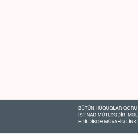
BÜTÜN HÜQUQLAR QORUN
İSTİNAD MÜTLƏQDİR. MƏ
EDİLDİKDƏ MÜVAFİQ LİNK