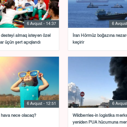
6 Avqust - 14:37
6 Avqust
 dəstəyi almaq istəyən özəl
İran Hörmüz boğazına nəzarəti ələ
ar üçün şərt açıqlandı
keçirir
6 Avqust - 12:51
6 Avqust
 hava necə olacaq?
Wildberries-in logistika mərk
yenidən PUA hücumuna mər