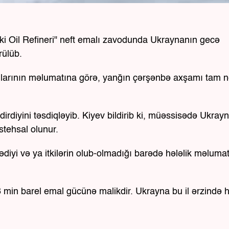
ski Oil Refineri" neft emalı zavodunda Ukraynanın gecə
ülüb.
qanlarının məlumatına görə, yanğın çərşənbə axşamı tam 
rdiyini təsdiqləyib. Kiyev bildirib ki, müəssisədə Ukray
tehsal olunur.
iyi və ya itkilərin olub-olmadığı barədə hələlik məluma
8 min barel emal gücünə malikdir. Ukrayna bu il ərzində 