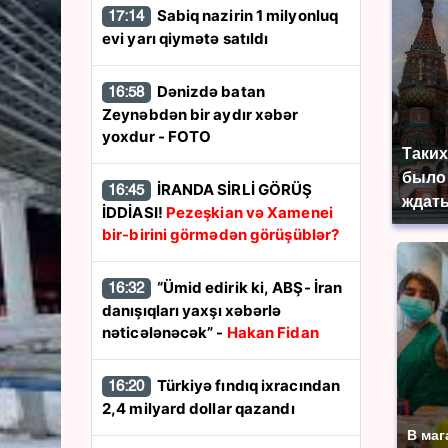
Sabiq nazirin 1 milyonluq
17:14
evi yarı qiymətə satıldı
Dənizdə batan
16:58
Zeynəbdən bir aydır xəbər
yoxdur - FOTO
Таких
было 
İRANDA SİRLİ GÖRÜŞ
16:45
ждать
İDDİASI!
Pezeşkian və Xamenei
bir-birini görmədən görüşüblər?
“Ümid edirik ki, ABŞ- İran
16:32
danışıqları yaxşı xəbərlə
nəticələnəcək” -
Hakan Fidan
Türkiyə fındıq ixracından
16:20
2,4 milyard dollar qazandı
В маг