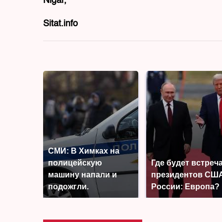
Nigar,
Sitat.info
СМИ: В Химках на
полицейскую
Где будет встреч
машину напали и
президентов США
подожгли.
России: Европа?