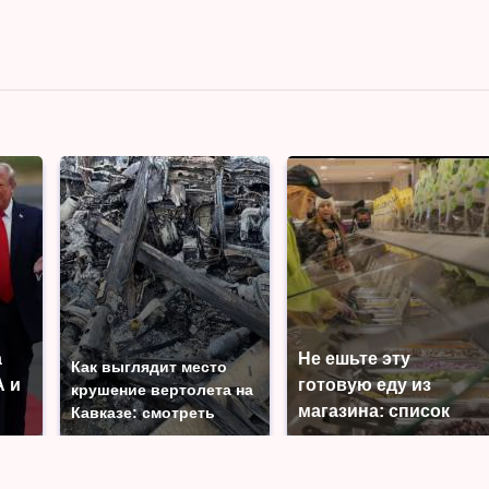
а
Не ешьте эту
Как выглядит место
 и
готовую еду из
крушение вертолета на
магазина: список
Кавказе: смотреть