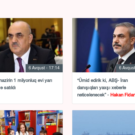
6 Avqust - 17:14
6 Avqust
nazirin 1 milyonluq evi yarı
“Ümid edirik ki, ABŞ- İran
ə satıldı
danışıqları yaxşı xəbərlə
nəticələnəcək” -
Hakan Fida