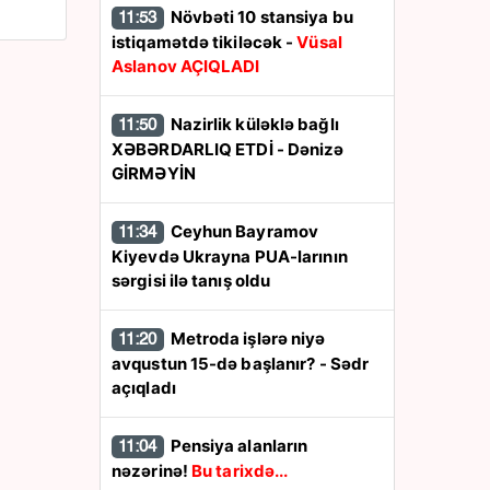
Növbəti 10 stansiya bu
11:53
istiqamətdə tikiləcək -
Vüsal
Aslanov AÇIQLADI
Nazirlik küləklə bağlı
11:50
XƏBƏRDARLIQ ETDİ - Dənizə
GİRMƏYİN
Ceyhun Bayramov
11:34
Kiyevdə Ukrayna PUA-larının
sərgisi ilə tanış oldu
Metroda işlərə niyə
11:20
avqustun 15-də başlanır? - Sədr
açıqladı
Pensiya alanların
11:04
nəzərinə!
Bu tarixdə...