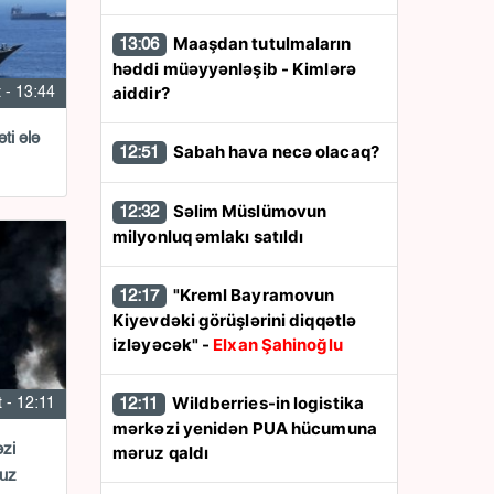
Maaşdan tutulmaların
13:06
həddi müəyyənləşib - Kimlərə
aiddir?
 - 13:44
Sabah hava necə olacaq?
12:51
Səlim Müslümovun
12:32
milyonluq əmlakı satıldı
"Kreml Bayramovun
12:17
Kiyevdəki görüşlərini diqqətlə
izləyəcək" -
Elxan Şahinoğlu
Wildberries-in logistika
12:11
 - 12:11
mərkəzi yenidən PUA hücumuna
əzi
məruz qaldı
uz