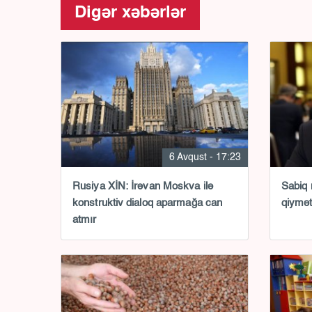
Digər xəbərlər
6 Avqust - 17:23
Rusiya XİN: İrəvan Moskva ilə
Sabiq 
konstruktiv dialoq aparmağa can
qiymət
atmır