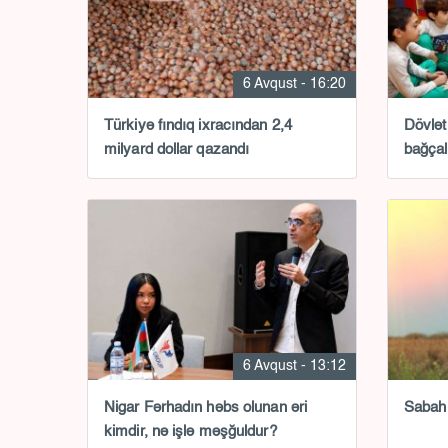
6 Avqust - 16:20
Türkiyə fındıq ixracından 2,4
Dövlət
milyard dollar qazandı
bağçal
6 Avqust - 13:12
Nigar Fərhadın həbs olunan əri
Sabah
kimdir, nə işlə məşğuldur?