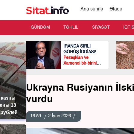
Ana səhifə
Əlaqə
GÜNDƏM
TƏHLİL
SİYASƏT
İQTİ
İRANDA SİRLİ
GÖRÜŞ İDDİASI!
Pezeşkian və
Xamenei bir-birini
görmədən
görüşüblər?
Ukrayna Rusiyanın İlsk
vurdu
 казны
ены 18
 рублей
16:59
2 İyun 2026