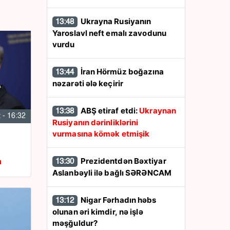
Ukrayna Rusiyanın
13:48
Yaroslavl neft emalı zavodunu
vurdu
İran Hörmüz boğazına
13:44
nəzarəti ələ keçirir
ABŞ etiraf etdi:
Ukraynan
13:38
 - 16:32
Rusiyanın dərinliklərini
vurmasına kömək etmişik
Prezidentdən Bəxtiyar
13:30
n
Aslanbəyli ilə bağlı SƏRƏNCAM
Nigar Fərhadın həbs
13:12
olunan əri kimdir, nə işlə
məşğuldur?