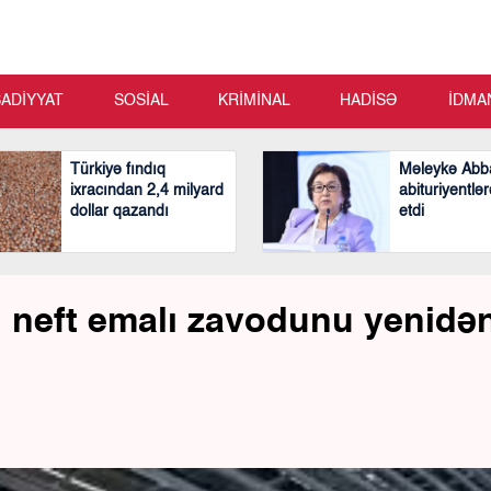
SADİYYAT
SOSİAL
KRİMİNAL
HADİSƏ
İDMA
Türkiyə fındıq
Məleykə Abb
ixracından 2,4 milyard
abituriyentlər
dollar qazandı
etdi
i neft emalı zavodunu yenidə