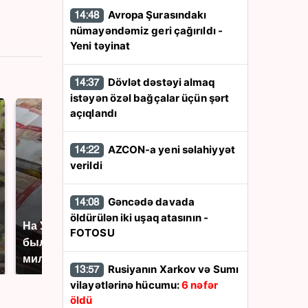
Avropa Şurasındakı
14:48
nümayəndəmiz geri çağırıldı -
Yeni təyinat
Dövlət dəstəyi almaq
14:37
istəyən özəl bağçalar üçün şərt
açıqlandı
AZCON-a yeni səlahiyyət
14:22
verildi
Gəncədə davada
14:08
öldürülən iki uşaq atasının -
На Урале из казны
Такую зиму в России
FOTOSU
были украдены 18
никто не ждал: как
миллионов рублей
так?!
Rusiyanın Xarkov və Sumı
13:57
vilayətlərinə hücumu:
6 nəfər
öldü