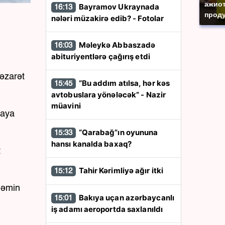
ажиот
Bayramov Ukraynada
16:13
проду
nələri müzakirə edib? - Fotolar
Məleykə Abbaszadə
16:03
abituriyentlərə çağırış etdi
nəzarət
“Bu addım atılsa, hər kəs
15:45
avtobuslara yönələcək” - Nazir
müavini
naya
“Qarabağ”ın oyununa
15:33
hansı kanalda baxaq?
t
Tahir Kərimliyə ağır itki
15:12
həmin
Bakıya uçan azərbaycanlı
15:01
iş adamı aeroportda saxlanıldı