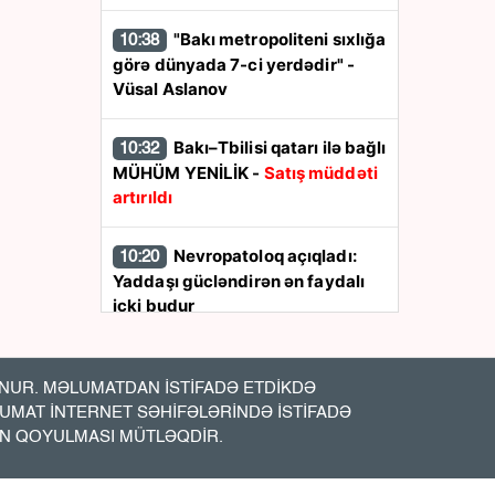
"Bakı metropoliteni sıxlığa
10:38
görə dünyada 7-ci yerdədir" -
Vüsal Aslanov
Bakı–Tbilisi qatarı ilə bağlı
10:32
MÜHÜM YENİLİK -
Satış müddəti
artırıldı
Nevropatoloq açıqladı:
10:20
Yaddaşı gücləndirən ən faydalı
içki budur
Qızıl bahalaşdı
10:05
UR. MƏLUMATDAN İSTİFADƏ ETDİKDƏ
LUMAT İNTERNET SƏHİFƏLƏRİNDƏ İSTİFADƏ
1 milyon avroluq uduş
09:53
İN QOYULMASI MÜTLƏQDİR.
bileti zibildən tapıldı