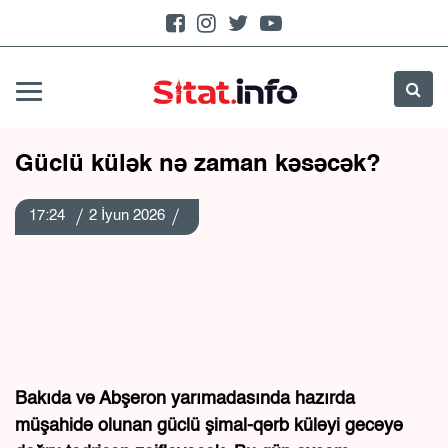
Güclü külək nə zaman kəsəcək?
17:24
2 İyun 2026
Bakıda və Abşeron yarımadasında hazırda
müşahidə olunan güclü şimal-qərb küləyi gecəyə