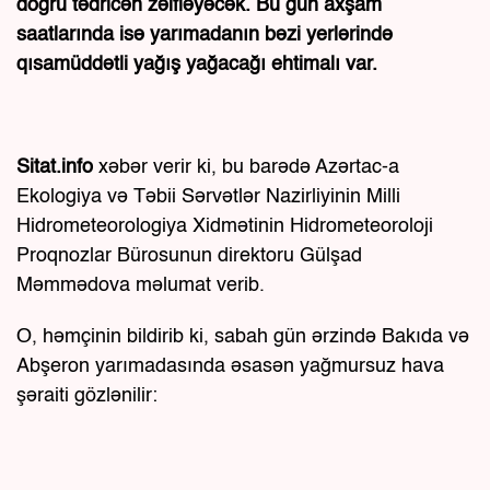
doğru tədricən zəifləyəcək. Bu gün axşam
saatlarında isə yarımadanın bəzi yerlərində
qısamüddətli yağış yağacağı ehtimalı var.
Sitat.info
xəbər verir ki, bu barədə Azərtac-a
Ekologiya və Təbii Sərvətlər Nazirliyinin Milli
Hidrometeorologiya Xidmətinin Hidrometeoroloji
Proqnozlar Bürosunun direktoru Gülşad
Məmmədova məlumat verib.
O, həmçinin bildirib ki, sabah gün ərzində Bakıda və
Abşeron yarımadasında əsasən yağmursuz hava
şəraiti gözlənilir: