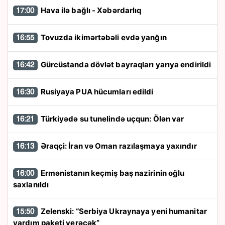
Hava ilə bağlı - Xəbərdarlıq
17:00
Tovuzda ikimərtəbəli evdə yanğın
16:55
Gürcüstanda dövlət bayraqları yarıya endirildi
16:42
Rusiyaya PUA hücumları edildi
16:30
Türkiyədə su tunelində uçqun: Ölən var
16:21
Əraqçi: İran və Oman razılaşmaya yaxındır
16:13
Ermənistanın keçmiş baş nazirinin oğlu
16:00
saxlanıldı
Zelenski: “Serbiya Ukraynaya yeni humanitar
15:50
yardım paketi verəcək”