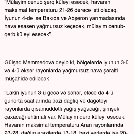
"Mülayim cənub şərq küləyi əsəcək, havanın
maksimal temperaturu 21-26 dərəcə isti olacaq.
İyunun 4-də isə Bakıda və Abşeron yarımadasında
hava əsasən yağmursuz keçəcək, mülayim cənub-
qərb küləyi əsəcək”.
Gülşad Məmmədova deyib ki, bölgələrdə iyunun 3-ü
və 4-ü əksər rayonlarda yağmursuz hava şəraiti
müşahidə ediləcək:
"Lakin iyunun 3-ü gecə və səhər, eləcə də 4-ü
günorta saatlarında bəzi dağlıq və dağətəyi
rayonlarda qısamüddətli yağış yağacağı, şimşək
çaxacağı ehtimalı var. Mülayim qərb küləyi əsəcək.
Havanın maksimal temperaturu Aran rayonlarında
23-28, dağlıq ərazilərdə 13-18, bəzi yerlərdə isə 20-