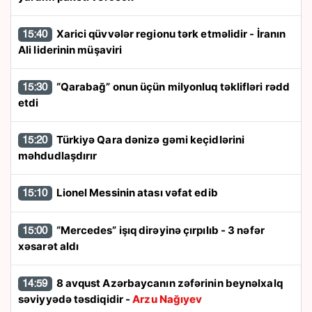
Xarici qüvvələr regionu tərk etməlidir - İranın
15:40
Ali liderinin müşaviri
“Qarabağ” onun üçün milyonluq təklifləri rədd
15:30
etdi
Türkiyə Qara dənizə gəmi keçidlərini
15:20
məhdudlaşdırır
Lionel Messinin atası vəfat edib
15:10
“Mercedes” işıq dirəyinə çırpılıb - 3 nəfər
15:00
xəsarət aldı
8 avqust Azərbaycanın zəfərinin beynəlxalq
14:59
səviyyədə təsdiqidir -
Arzu Nağıyev