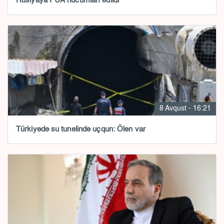
Rusiyaya PUA hücumları edildi
8 Avqust - 16:21
Türkiyədə su tunelində uçqun: Ölən var