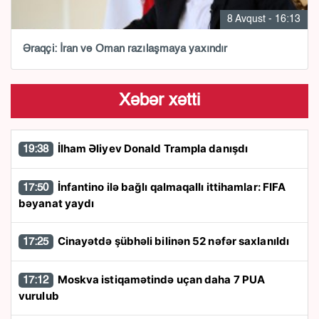
8 Avqust - 16:13
Əraqçi: İran və Oman razılaşmaya yaxındır
Xəbər xətti
İlham Əliyev Donald Trampla danışdı
19:38
İnfantino ilə bağlı qalmaqallı ittihamlar: FIFA
17:50
bəyanat yaydı
Cinayətdə şübhəli bilinən 52 nəfər saxlanıldı
17:25
Moskva istiqamətində uçan daha 7 PUA
17:12
vurulub