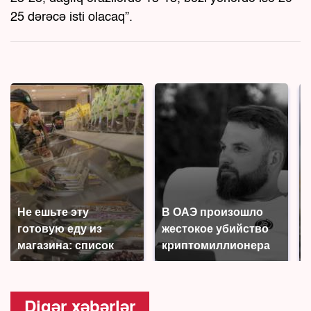
25 dərəcə isti olacaq”.
Не ешьте эту
В ОАЭ произошло
готовую еду из
жестокое убийство
магазина: список
криптомиллионера
Digər xəbərlər