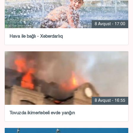
8 Avqust - 17:00
Hava ilə bağlı - Xəbərdarlıq
8 Avqust - 16:55
Tovuzda ikimərtəbəli evdə yanğın