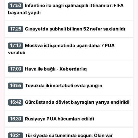
İnfantino ilə bağlı qalmaqallı ittihamlar: FIFA
17:50
bəyanat yaydı
Cinayətdə şübhəli bilinən 52 nəfər saxlanıldı
17:25
Moskva istiqamətində uçan daha 7 PUA
17:12
vurulub
Hava ilə bağlı - Xəbərdarlıq
17:00
Tovuzda ikimərtəbəli evdə yanğın
16:55
Gürcüstanda dövlət bayraqları yarıya endirildi
16:42
Rusiyaya PUA hücumları edildi
16:30
Türkiyədə su tunelində uçqun: Ölən var
16:21