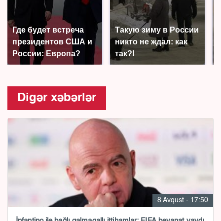
Где будет встреча
Такую зиму в России
президентов США и
никто не ждал: как
России: Европа?
так?!
Digər xəbərlər
8 Avqust - 17:50
İnfantino ilə bağlı qalmaqallı ittihamlar: FIFA bəyanat yaydı