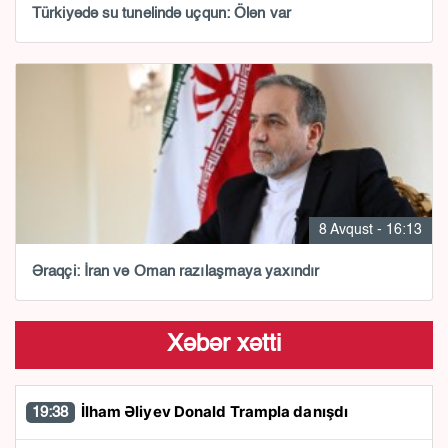
Türkiyədə su tunelində uçqun: Ölən var
8 Avqust - 16:13
Əraqçi: İran və Oman razılaşmaya yaxındır
Xəbər xətti
İlham Əliyev Donald Trampla danışdı
19:38