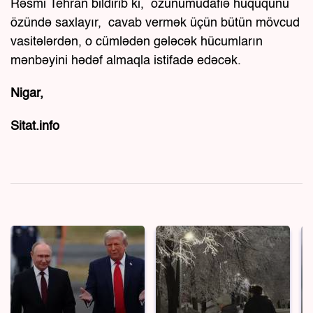
Rəsmi Tehran bildirib ki, özünümüdafiə hüququnu
özündə saxlayır, cavab vermək üçün bütün mövcud
vasitələrdən, o cümlədən gələcək hücumların
mənbəyini hədəf almaqla istifadə edəcək.
Nigar,
Sitat.info