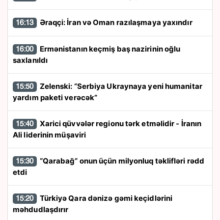
Əraqçi: İran və Oman razılaşmaya yaxındır
16:13
Ermənistanın keçmiş baş nazirinin oğlu
16:00
saxlanıldı
Zelenski: “Serbiya Ukraynaya yeni humanitar
15:50
yardım paketi verəcək”
Xarici qüvvələr regionu tərk etməlidir - İranın
15:40
Ali liderinin müşaviri
“Qarabağ” onun üçün milyonluq təklifləri rədd
15:30
etdi
Türkiyə Qara dənizə gəmi keçidlərini
15:20
məhdudlaşdırır