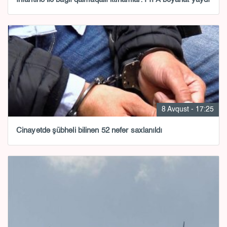
8 Avqust - 17:25
Cinayətdə şübhəli bilinən 52 nəfər saxlanıldı