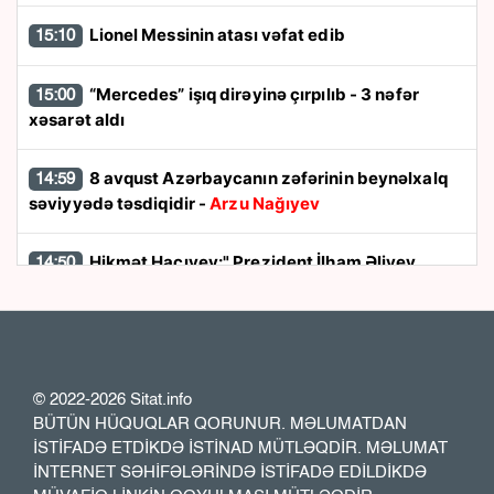
Lionel Messinin atası vəfat edib
15:10
“Mercedes” işıq dirəyinə çırpılıb - 3 nəfər
15:00
xəsarət aldı
8 avqust Azərbaycanın zəfərinin beynəlxalq
14:59
səviyyədə təsdiqidir -
Arzu Nağıyev
Hikmət Hacıyev:" Prezident İlham Əliyev
14:50
müharibəni qazandı, eyni zamanda sülhü də qazandı"
8 avqust dönüşü:
Cənubi Qafqazın siyasi
14:48
xəritəsi necə dəyişdi?
© 2022-2026 Sitat.info
BÜTÜN HÜQUQLAR QORUNUR. MƏLUMATDAN
Ukraynada hərbi helikopterin qəzaya
14:40
İSTİFADƏ ETDİKDƏ İSTİNAD MÜTLƏQDİR. MƏLUMAT
uğraması nəticəsində bort texnik ölüb
İNTERNET SƏHİFƏLƏRİNDƏ İSTİFADƏ EDİLDİKDƏ