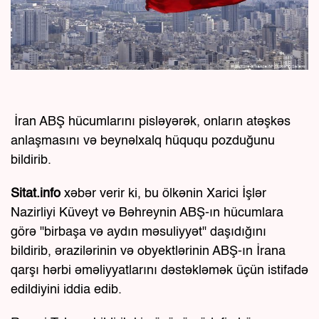
İran ABŞ hücumlarını pisləyərək, onların atəşkəs
anlaşmasını və beynəlxalq hüququ pozduğunu
bildirib.
Sitat.info
xəbər verir ki, bu ölkənin Xarici İşlər
Nazirliyi Küveyt və Bəhreynin ABŞ-ın hücumlara
görə "birbaşa və aydın məsuliyyət" daşıdığını
bildirib, ərazilərinin və obyektlərinin ABŞ-ın İrana
qarşı hərbi əməliyyatlarını dəstəkləmək üçün istifadə
edildiyini iddia edib.