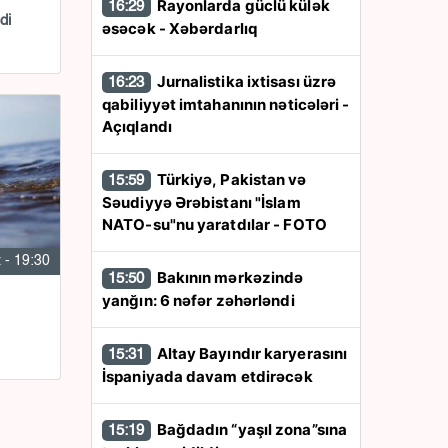
Rayonlarda güclü külək
16:29
di
əsəcək - Xəbərdarlıq
Jurnalistika ixtisası üzrə
16:23
qabiliyyət imtahanının nəticələri -
Açıqlandı
Türkiyə, Pakistan və
15:59
Səudiyyə Ərəbistanı "İslam
NATO-su"nu yaratdılar - FOTO
 - 19:30
Bakının mərkəzində
15:50
yanğın: 6 nəfər zəhərləndi
Altay Bayındır karyerasını
15:31
İspaniyada davam etdirəcək
Bağdadın “yaşıl zona”sına
15:19