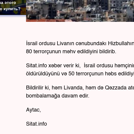
за этого
то купить?
İsrail ordusu Livanın cənubundakı Hizbullahı
80 terrorçunun məhv edildiyini bildirib.
Sitat.info xəbər verir ki, İsrail ordusu həmç
öldürüldüyünü və 50 terrorçunun həbs edildiyin
Bildirilir ki, həm Livanda, həm də Qəzzada a
bombalamağa davam edir.
Aytac,
Sitat.info