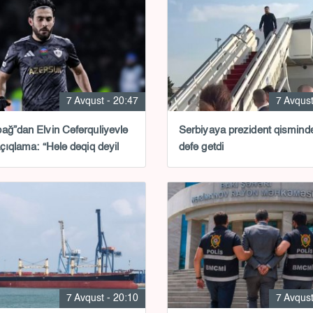
7 Avqust - 20:47
7 Avqust
ağ”dan Elvin Cəfərquliyevlə
Serbiyaya prezident qismində
açıqlama: “Hələ dəqiq deyil
dəfə getdi
7 Avqust - 20:10
7 Avqust