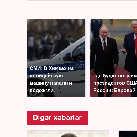
СМИ: В Химках на
полицейскую
Где будет встреч
машину напали и
президентов США
подожгли.
России: Европа?
Digər xəbərlər