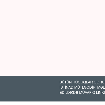
BÜTÜN HÜQUQLAR QORUN
İSTİNAD MÜTLƏQDİR. MƏ
EDİLDİKDƏ MÜVAFİQ LİNK