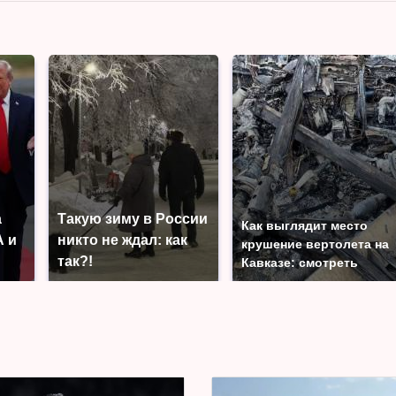
а
Такую зиму в России
Как выглядит место
 и
никто не ждал: как
крушение вертолета на
так?!
Кавказе: смотреть