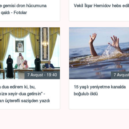
ə gəmisi dron hücumuna
Vəkil İlqar Həmidov həbs edil
qaldı - Fotolar
7 Avqust - 19:40
7 Avqust
a dua edirəm ki, bu,
15 yaşlı yeniyetmə kanalda
izə xeyir-dua gətirsin” -
boğulub öldü
n üçtərəfli sazişdən yazdı