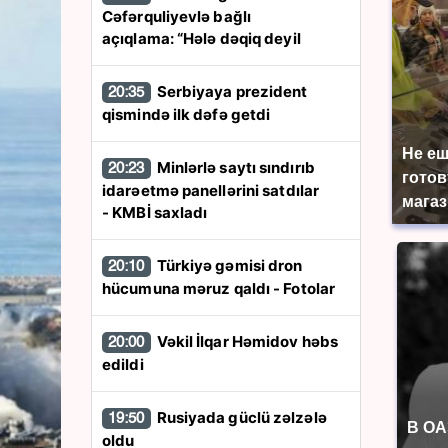
Cəfərquliyevlə bağlı
açıqlama: “Hələ dəqiq deyil
Serbiyaya prezident
20:35
qismində ilk dəfə getdi
Не еш
Minlərlə saytı sındırıb
20:23
готов
idarəetmə panellərini satdılar
магаз
- KMBİ saxladı
Türkiyə gəmisi dron
20:10
hücumuna məruz qaldı - Fotolar
Vəkil İlqar Həmidov həbs
20:00
edildi
Rusiyada güclü zəlzələ
19:50
В ОА
oldu