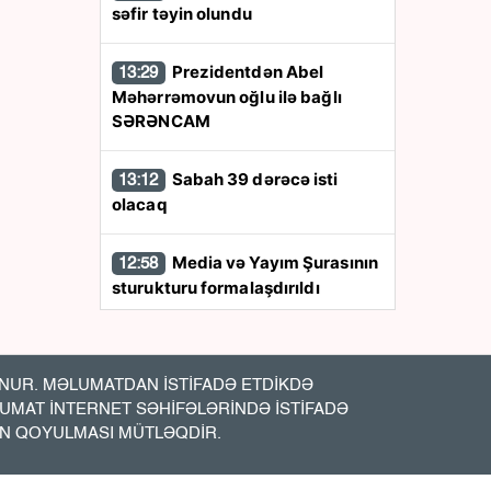
səfir təyin olundu
Prezidentdən Abel
13:29
Məhərrəmovun oğlu ilə bağlı
SƏRƏNCAM
Sabah 39 dərəcə isti
13:12
olacaq
Media və Yayım Şurasının
12:58
sturukturu formalaşdırıldı
Qara dənizdə
12:47
azərbaycanlıların olduğu gəmiyə
UR. MƏLUMATDAN İSTİFADƏ ETDİKDƏ
PUA hücumu - Anbaan- Video
LUMAT İNTERNET SƏHİFƏLƏRİNDƏ İSTİFADƏ
İN QOYULMASI MÜTLƏQDİR.
Bakıda vəzifəli şəxsin
12:20
meyiti tapıldı