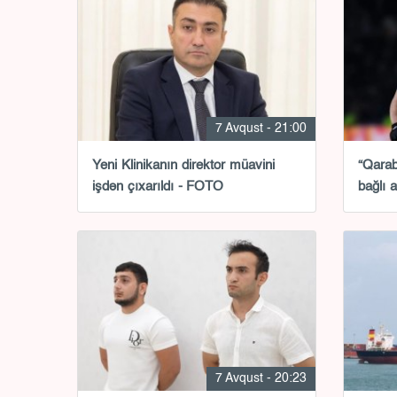
7 Avqust - 21:00
Yeni Klinikanın direktor müavini
“Qarab
işdən çıxarıldı - FOTO
bağlı 
7 Avqust - 20:23