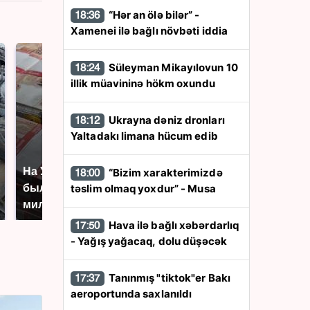
“Hər an ölə bilər” -
18:36
Xamenei ilə bağlı növbəti iddia
Süleyman Mikayılovun 10
18:24
illik müavininə hökm oxundu
Ukrayna dəniz dronları
18:12
Yaltadakı limana hücum edib
На Урале из казны
Не ешьте эту
“Bizim xarakterimizdə
18:00
были украдены 18
готовую еду из
təslim olmaq yoxdur” - Musa
миллионов рублей
магазина: список
Hava ilə bağlı xəbərdarlıq
17:50
- Yağış yağacaq, dolu düşəcək
Tanınmış "tiktok"er Bakı
17:37
aeroportunda saxlanıldı