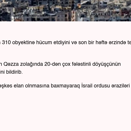
n 310 obyektinə hücum etdiyini və son bir həftə ərzində 
inin Qəzza zolağında 20-dən çox fələstinli döyüşçünün
i bildirib.
təşkəs elan olnmasına baxmayaraq İsrail ordusu əraziləri