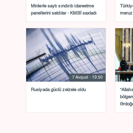
Minlərlə saytı sındırıb idarəetmə
Türkiy
panellərini satdılar - KMBİ saxladı
məruz 
7 Avqust - 19:50
Rusiyada güclü zəlzələ oldu
“Allah
bölgəm
Ərdoğa