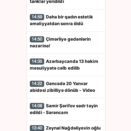
tanklar yeridildi
Daha bir qadın estetik
14:59
əməliyyatdan sonra öldü
Çimərliyə gedənlərin
14:50
nəzərinə!
Azərbaycanda 13 həkim
14:35
məsuliyyətə cəlb edilib
Gəncədə 20 Yanvar
14:22
abidəsi zibilliyə dönüb - Video
Samir Şərifov sədr təyin
14:08
edildi - Sərəncam
Zeynal Nağdəliyevin oğlu
13:40