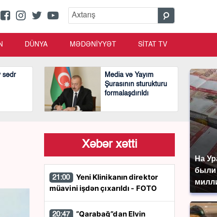
N
DÜNYA
MƏDƏNİYYƏT
SİTAT TV
v sədr
Media və Yayım
Şurasının sturukturu
formalaşdırıldı
Xəbər xətti
На Ур
были
Yeni Klinikanın direktor
21:00
милл
müavini işdən çıxarıldı - FOTO
“Qarabağ”dan Elvin
20:47