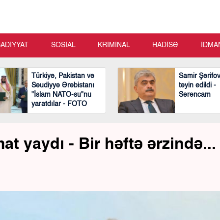
SADİYYAT
SOSİAL
KRİMİNAL
HADİSƏ
İDMA
Türkiyə, Pakistan və
Samir Şərifo
Səudiyyə Ərəbistanı
təyin edildi -
"İslam NATO-su"nu
Sərəncam
yaratdılar - FOTO
t yaydı - Bir həftə ərzində...