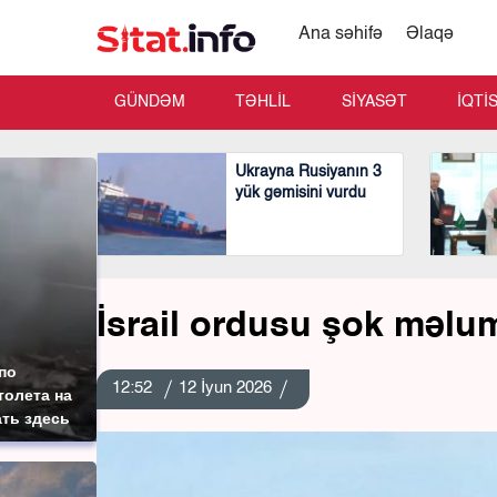
Ana səhifə
Əlaqə
GÜNDƏM
TƏHLİL
SİYASƏT
İQTİ
Ukrayna Rusiyanın 3
yük gəmisini vurdu
İsrail ordusu şok məluma
по
12:52
12 İyun 2026
толета на
ать здесь