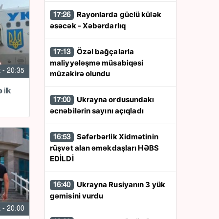
Rayonlarda güclü külək
17:26
əsəcək - Xəbərdarlıq
Özəl bağçalarla
17:13
maliyyələşmə müsabiqəsi
 - 20:35
müzakirə olundu
 ilk
Ukrayna ordusundakı
17:00
əcnəbilərin sayını açıqladı
Səfərbərlik Xidmətinin
16:53
rüşvət alan əməkdaşları HƏBS
EDİLDİ
Ukrayna Rusiyanın 3 yük
16:40
gəmisini vurdu
 - 20:00