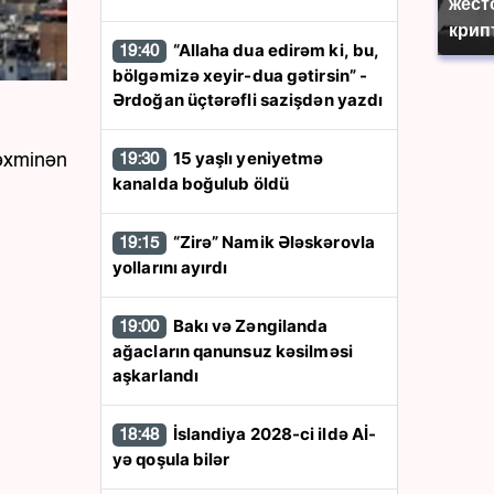
жест
крип
“Allaha dua edirəm ki, bu,
19:40
bölgəmizə xeyir-dua gətirsin” -
Ərdoğan üçtərəfli sazişdən yazdı
15 yaşlı yeniyetmə
təxminən
19:30
kanalda boğulub öldü
“Zirə” Namik Ələskərovla
19:15
yollarını ayırdı
Bakı və Zəngilanda
19:00
ağacların qanunsuz kəsilməsi
aşkarlandı
İslandiya 2028-ci ildə Aİ-
18:48
yə qoşula bilər