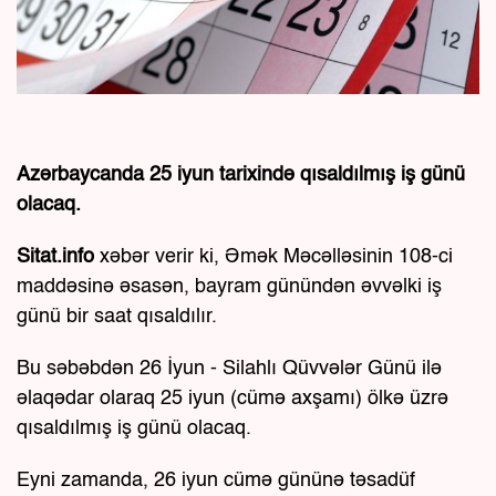
Azərbaycanda 25 iyun tarixində qısaldılmış iş günü
olacaq.
Sitat.info
xəbər verir ki, Əmək Məcəlləsinin 108-ci
maddəsinə əsasən, bayram günündən əvvəlki iş
günü bir saat qısaldılır.
Bu səbəbdən 26 İyun - Silahlı Qüvvələr Günü ilə
əlaqədar olaraq 25 iyun (cümə axşamı) ölkə üzrə
qısaldılmış iş günü olacaq.
Eyni zamanda, 26 iyun cümə gününə təsadüf