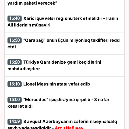
yardım paketi verəcək”
Xarici qüvvələr regionu tərk etməlidir - İranın
15:40
Ali liderinin müşaviri
“Qarabağ” onun üçün milyonluq təklifləri rədd
15:30
etdi
Türkiyə Qara dənizə gəmi keçidlərini
15:20
məhdudlaşdırır
Lionel Messinin atası vəfat edib
15:10
“Mercedes” işıq dirəyinə çırpılıb - 3 nəfər
15:00
xəsarət aldı
8 avqust Azərbaycanın zəfərinin beynəlxalq
14:59
səviyyədə təsdiqidir -
Arzu Nağıyev