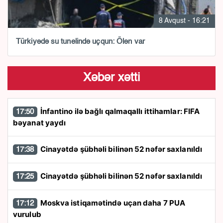
8 Avqust - 16:21
Türkiyədə su tunelində uçqun: Ölən var
Xəbər xətti
İnfantino ilə bağlı qalmaqallı ittihamlar: FIFA
17:50
bəyanat yaydı
Cinayətdə şübhəli bilinən 52 nəfər saxlanıldı
17:38
Cinayətdə şübhəli bilinən 52 nəfər saxlanıldı
17:25
Moskva istiqamətində uçan daha 7 PUA
17:12
vurulub