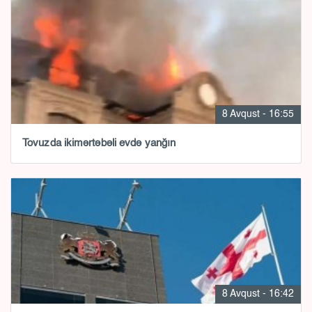
8 Avqust - 16:55
Tovuzda ikimərtəbəli evdə yanğın
8 Avqust - 16:42