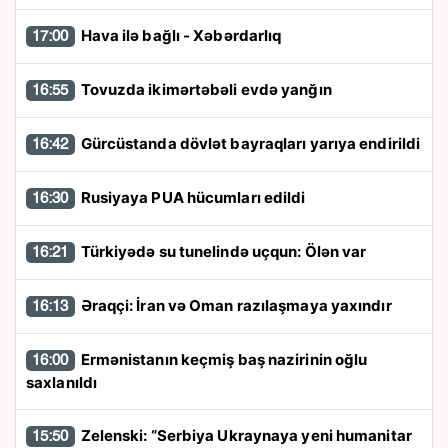
Hava ilə bağlı - Xəbərdarlıq
17:00
Tovuzda ikimərtəbəli evdə yanğın
16:55
Gürcüstanda dövlət bayraqları yarıya endirildi
16:42
Rusiyaya PUA hücumları edildi
16:30
Türkiyədə su tunelində uçqun: Ölən var
16:21
Əraqçi: İran və Oman razılaşmaya yaxındır
16:13
Ermənistanın keçmiş baş nazirinin oğlu
16:00
saxlanıldı
Zelenski: “Serbiya Ukraynaya yeni humanitar
15:50