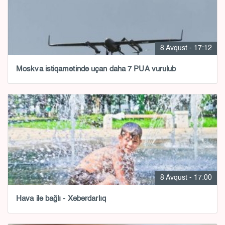
8 Avqust - 17:12
Moskva istiqamətində uçan daha 7 PUA vurulub
8 Avqust - 17:00
Hava ilə bağlı - Xəbərdarlıq