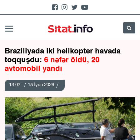
Braziliyada iki helikopter havada
toqquşdu:
6 nəfər öldü, 20
avtomobil yandı
13:07
15 İyun 2026