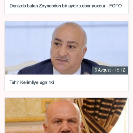
Dənizdə batan Zeynəbdən bir aydır xəbər yoxdur - FOTO
6 Avqust - 15:12
Tahir Kərimliyə ağır itki