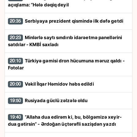
açıqlama: “Hələ dəqiq deyil
Serbiyaya prezident qismində ilk dəfə getdi
20:35
Minlərlə saytı sındırıb idarəetmə panellərini
20:23
satdılar - KMBİ saxladı
Türkiyə gəmisi dron hücumuna məruz qaldı -
20:10
Fotolar
Vəkil İlqar Həmidov həbs edildi
20:00
Rusiyada güclü zəlzələ oldu
19:50
“Allaha dua edirəm ki, bu, bölgəmizə xeyir-
19:40
dua gətirsin” - Ərdoğan üçtərəfli sazişdən yazdı