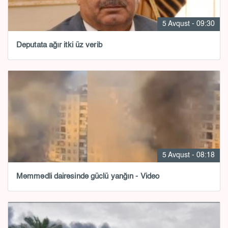
5 Avqust - 09:30
Deputata ağır itki üz verib
5 Avqust - 08:18
Məmmədli dairəsində güclü yanğın - Video