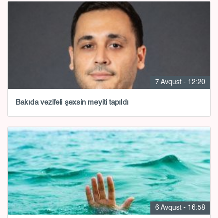
7 Avqust - 12:20
Bakıda vəzifəli şəxsin meyiti tapıldı
6 Avqust - 16:58