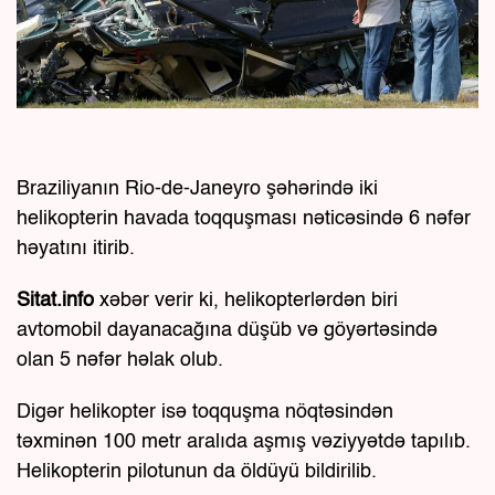
Braziliyanın Rio-de-Janeyro şəhərində iki
helikopterin havada toqquşması nəticəsində 6 nəfər
həyatını itirib.
Sitat.info
xəbər verir ki, helikopterlərdən biri
avtomobil dayanacağına düşüb və göyərtəsində
olan 5 nəfər həlak olub.
Digər helikopter isə toqquşma nöqtəsindən
təxminən 100 metr aralıda aşmış vəziyyətdə tapılıb.
Helikopterin pilotunun da öldüyü bildirilib.