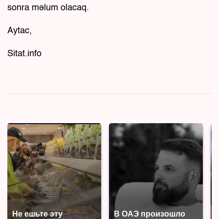
sonra məlum olacaq.
Aytac,
Sitat.info
Не ешьте эту
В ОАЭ произошло