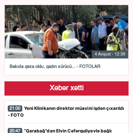
4 Avqust - 12:39
Bakıda qəza oldu, qadın sürücü... - FOTOLAR
Xəbər xətti
Yeni Klinikanın direktor müavini işdən çıxarıldı
21:00
- FOTO
“Qarabağ”dan Elvin Cəfərquliyevlə bağlı
20:47