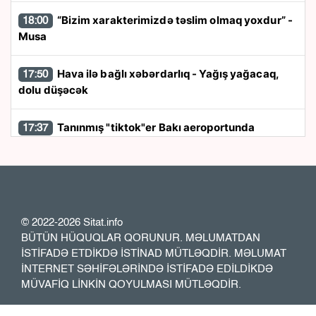
“Bizim xarakterimizdə təslim olmaq yoxdur” -
18:00
Musa
Hava ilə bağlı xəbərdarlıq - Yağış yağacaq,
17:50
dolu düşəcək
Tanınmış "tiktok"er Bakı aeroportunda
17:37
saxlanıldı
Rayonlarda güclü külək əsəcək - Xəbərdarlıq
17:26
Özəl bağçalarla maliyyələşmə müsabiqəsi
17:13
© 2022-2026 Sitat.info
müzakirə olundu
BÜTÜN HÜQUQLAR QORUNUR. MƏLUMATDAN
İSTİFADƏ ETDİKDƏ İSTİNAD MÜTLƏQDİR. MƏLUMAT
İNTERNET SƏHİFƏLƏRİNDƏ İSTİFADƏ EDİLDİKDƏ
Ukrayna ordusundakı əcnəbilərin sayını
17:00
MÜVAFİQ LİNKİN QOYULMASI MÜTLƏQDİR.
açıqladı