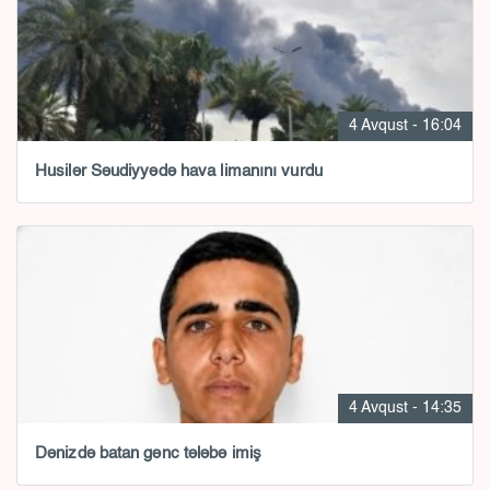
4 Avqust - 16:04
Husilər Səudiyyədə hava limanını vurdu
4 Avqust - 14:35
Dənizdə batan gənc tələbə imiş