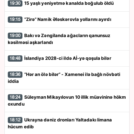
15 yaşlı yeniyetmə kanalda boğulub öldü
19:30
“Zirə” Namik Ələskərovla yollarını ayırdı
19:15
Bakı və Zəngilanda ağacların qanunsuz
19:00
kəsilməsi aşkarlandı
İslandiya 2028-ci ildə Aİ-yə qoşula bilər
18:48
“Hər an ölə bilər” - Xamenei ilə bağlı növbəti
18:36
iddia
Süleyman Mikayılovun 10 illik müavininə hökm
18:24
oxundu
Ukrayna dəniz dronları Yaltadakı limana
18:12
hücum edib