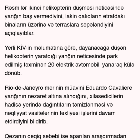
Rəsmilər ikinci helikopterin düşməsi nəticəsində
yanğın baş vermədiyini, lakin qalıqların ətrafdakı
binaların üzərinə və terraslara səpələndiyini
açıqlayıblar.
Yerli KİV-in məlumatına görə, dayanacağa düşən
helikopterin yaratdığı yanğın nəticəsində park
edilmiş təxminən 20 elektrik avtomobili yanaraq külə
dönüb.
Rio-de-Janeyro merinin müavini Eduardo Cavaliere
yanğının nəzarət altına alındığını, xilasedicilərin
hadisə yerində dağıntıların təmizlənməsi və
nəqliyyat vasitələrinin təxliyəsi işlərini davam
etdirdiyini bildirib.
Qəzanın dəqiq səbəbi isə aparılan araşdırmadan