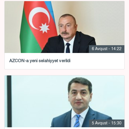
6 Avqust - 14:22
AZCON-a yeni səlahiyyət verildi
5 Avqust - 15:30