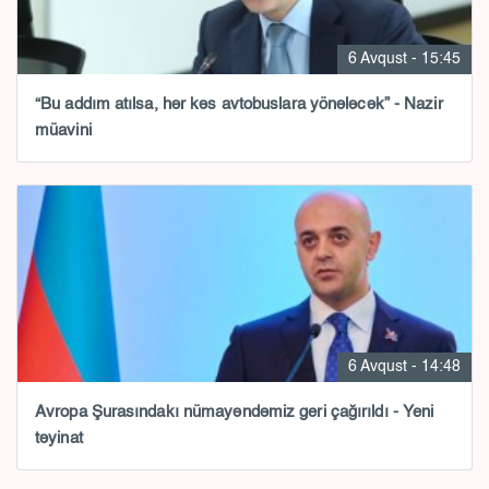
6 Avqust - 15:45
“Bu addım atılsa, hər kəs avtobuslara yönələcək” - Nazir
müavini
6 Avqust - 14:48
Avropa Şurasındakı nümayəndəmiz geri çağırıldı - Yeni
təyinat