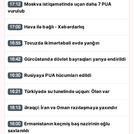
Moskva istiqamətində uçan daha 7 PUA
17:12
vurulub
Hava ilə bağlı - Xəbərdarlıq
17:00
Tovuzda ikimərtəbəli evdə yanğın
16:55
Gürcüstanda dövlət bayraqları yarıya endirildi
16:42
Rusiyaya PUA hücumları edildi
16:30
Türkiyədə su tunelində uçqun: Ölən var
16:21
Əraqçi: İran və Oman razılaşmaya yaxındır
16:13
Ermənistanın keçmiş baş nazirinin oğlu
16:00
saxlanıldı