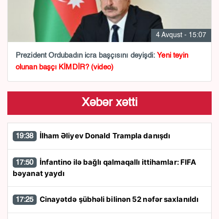
4 Avqust - 15:07
Prezident Ordubadın icra başçısını dəyişdi:
Yeni təyin
olunan başçı KİMDİR? (video)
Xəbər xətti
İlham Əliyev Donald Trampla danışdı
19:38
İnfantino ilə bağlı qalmaqallı ittihamlar: FIFA
17:50
bəyanat yaydı
Cinayətdə şübhəli bilinən 52 nəfər saxlanıldı
17:25