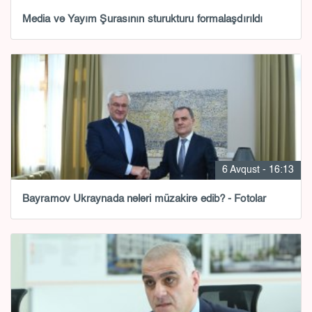
Media və Yayım Şurasının sturukturu formalaşdırıldı
6 Avqust - 16:13
Bayramov Ukraynada nələri müzakirə edib? - Fotolar