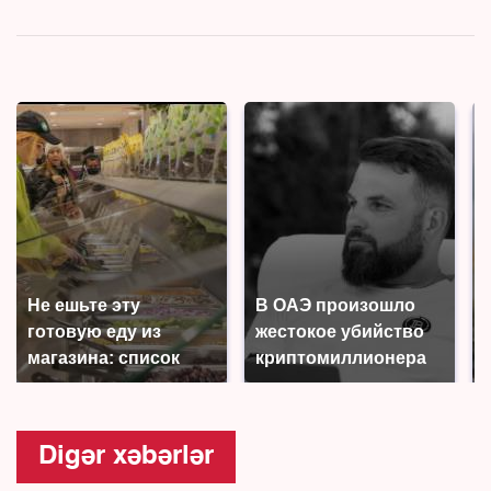
Не ешьте эту
В ОАЭ произошло
готовую еду из
жестокое убийство
магазина: список
криптомиллионера
Digər xəbərlər