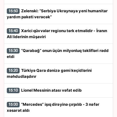
Zelenski: “Serbiya Ukraynaya yeni humanitar
15:50
yardım paketi verəcək”
Xarici qüvvələr regionu tərk etməlidir - İranın
15:40
Ali liderinin müşaviri
“Qarabağ” onun üçün milyonluq təklifləri rədd
15:30
etdi
Türkiyə Qara dənizə gəmi keçidlərini
15:20
məhdudlaşdırır
Lionel Messinin atası vəfat edib
15:10
“Mercedes” işıq dirəyinə çırpılıb - 3 nəfər
15:00
xəsarət aldı