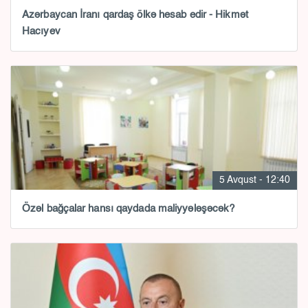
Azərbaycan İranı qardaş ölkə hesab edir - Hikmət
Hacıyev
5 Avqust - 12:40
Özəl bağçalar hansı qaydada maliyyələşəcək?