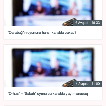
6 Avqust - 15:33
“Qarabağ”ın oyununa hansı kanalda baxaq?
5 Avqust - 11:00
“Orhus” – “Sabah” oyunu bu kanalda yayımlanacaq