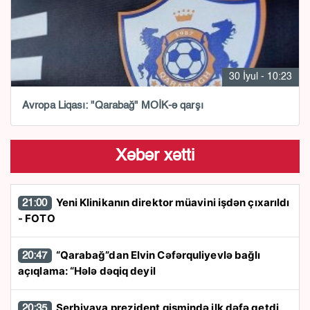
30 İyul - 10:23
Avropa Liqası: "Qarabağ" MOİK-ə qarşı
Xəbər xətti
Yeni Klinikanın direktor müavini işdən çıxarıldı
21:00
- FOTO
“Qarabağ”dan Elvin Cəfərquliyevlə bağlı
20:47
açıqlama: “Hələ dəqiq deyil
Serbiyaya prezident qismində ilk dəfə getdi
20:35