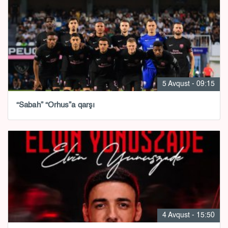
5 Avqust - 09:15
“Sabah” “Orhus”a qarşı
4 Avqust - 15:50