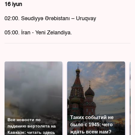
16 iyun
02:00. Səudiyyə Ərəbistanı – Uruqvay
05:00. İran - Yeni Zelandiya.
Таких событий не
Все новости по
было с 1945: чего
падению вертолета на
ждать всем нам?
Кавказе: читать здесь