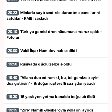
Minlərlə saytı sındırıb idarəetmə panellərini
20:23
satdılar - KMBİ saxladı
Türkiyə gəmisi dron hücumuna məruz qaldı -
20:10
Fotolar
Vəkil İlqar Həmidov həbs edildi
20:00
Rusiyada güclü zəlzələ oldu
19:50
“Allaha dua edirəm ki, bu, bölgəmizə xeyir-
19:40
dua gətirsin” - Ərdoğan üçtərəfli sazişdən yazdı
15 yaşlı yeniyetmə kanalda boğulub öldü
19:30
“Zirə” Namik Ələskərovla yollarını ayırdı
19:15