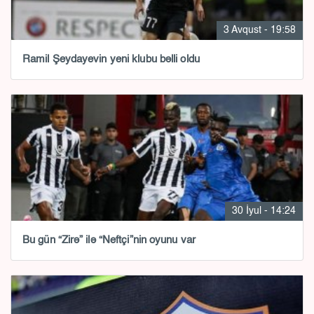
3 Avqust - 19:58
Ramil Şeydayevin yeni klubu bəlli oldu
30 İyul - 14:24
Bu gün “Zirə” ilə “Neftçi”nin oyunu var