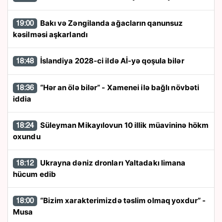
Bakı və Zəngilanda ağacların qanunsuz
19:00
kəsilməsi aşkarlandı
İslandiya 2028-ci ildə Aİ-yə qoşula bilər
18:48
“Hər an ölə bilər” - Xamenei ilə bağlı növbəti
18:36
iddia
Süleyman Mikayılovun 10 illik müavininə hökm
18:24
oxundu
Ukrayna dəniz dronları Yaltadakı limana
18:12
hücum edib
“Bizim xarakterimizdə təslim olmaq yoxdur” -
18:00
Musa