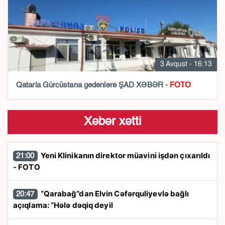
3 Avqust - 16:13
Qatarla Gürcüstana gedənlərə ŞAD XƏBƏR -
FOTO
Xəbər xətti
Yeni Klinikanın direktor müavini işdən çıxarıldı
21:00
- FOTO
“Qarabağ”dan Elvin Cəfərquliyevlə bağlı
20:47
açıqlama: “Hələ dəqiq deyil