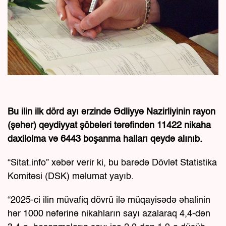
Bu ilin ilk dörd ayı ərzində Ədliyyə Nazirliyinin rayon
(şəhər) qeydiyyat şöbələri tərəfindən 11422 nikaha
daxilolma və 6443 boşanma halları qeydə alınıb.
“Sitat.info” xəbər verir ki, bu barədə Dövlət Statistika
Komitəsi (DSK) məlumat yayıb.
“2025-ci ilin müvafiq dövrü ilə müqayisədə əhalinin
hər 1000 nəfərinə nikahların sayı azalaraq 4,4-dən