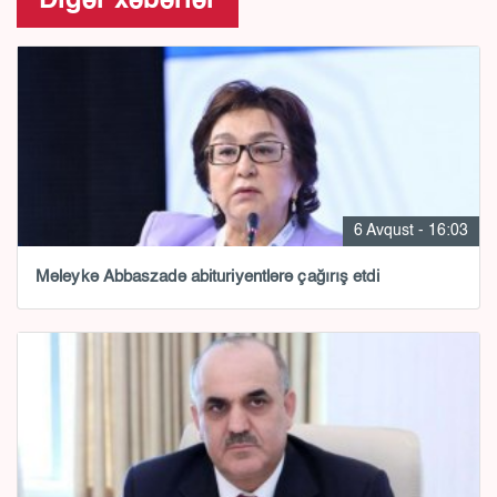
Digər xəbərlər
6 Avqust - 16:03
Məleykə Abbaszadə abituriyentlərə çağırış etdi