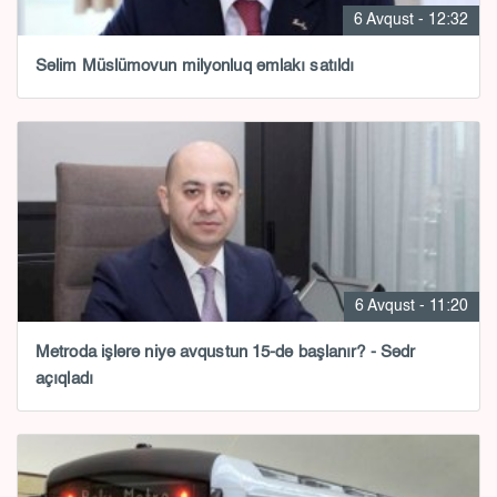
6 Avqust - 12:32
Səlim Müslümovun milyonluq əmlakı satıldı
6 Avqust - 11:20
Metroda işlərə niyə avqustun 15-də başlanır? - Sədr
açıqladı