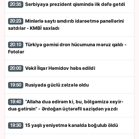
Serbiyaya prezident qismində ilk dəfə getdi
20:35
Minlərlə saytı sındırıb idarəetmə panellərini
20:23
satdılar - KMBİ saxladı
Türkiyə gəmisi dron hücumuna məruz qaldı -
20:10
Fotolar
Vəkil İlqar Həmidov həbs edildi
20:00
Rusiyada güclü zəlzələ oldu
19:50
“Allaha dua edirəm ki, bu, bölgəmizə xeyir-
19:40
dua gətirsin” - Ərdoğan üçtərəfli sazişdən yazdı
15 yaşlı yeniyetmə kanalda boğulub öldü
19:30