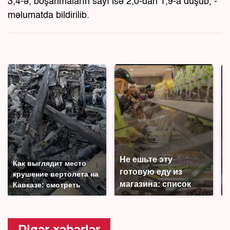
3,4-ə, boşanmaların sayı isə 2,0-dan 1,9-a düşüb, -
məlumatda bildirilib.
Не ешьте эту
Как выглядит место
готовую еду из
крушение вертолета на
магазина: список
Кавказе: смотреть