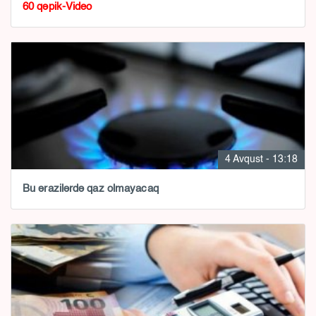
60 qəpik-Video
4 Avqust - 13:18
Bu ərazilərdə qaz olmayacaq