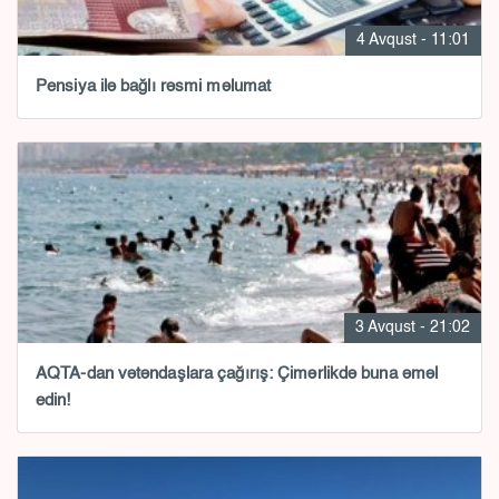
4 Avqust - 11:01
Pensiya ilə bağlı rəsmi məlumat
3 Avqust - 21:02
AQTA-dan vətəndaşlara çağırış: Çimərlikdə buna əməl
edin!