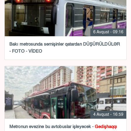
6 Avqust - 09:16
Bakı metrosunda sərnişinlər qatardan DÜŞÜRÜLDÜLƏR
- FOTO - VİDEO
4 Avqust - 16:59
Metronun əvəzinə bu avtobuslar işləyəcək -
Gedişhaqqı