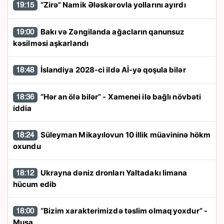
“Zirə” Namik Ələskərovla yollarını ayırdı
19:15
Bakı və Zəngilanda ağacların qanunsuz
19:00
kəsilməsi aşkarlandı
İslandiya 2028-ci ildə Aİ-yə qoşula bilər
18:48
“Hər an ölə bilər” - Xamenei ilə bağlı növbəti
18:36
iddia
Süleyman Mikayılovun 10 illik müavininə hökm
18:24
oxundu
Ukrayna dəniz dronları Yaltadakı limana
18:12
hücum edib
“Bizim xarakterimizdə təslim olmaq yoxdur” -
18:00
Musa