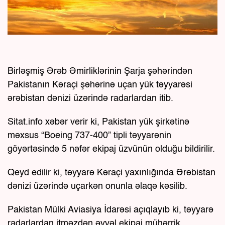
Birləşmiş Ərəb Əmirliklərinin Şarja şəhərindən
Pakistanın Kəraçi şəhərinə uçan yük təyyarəsi
ərəbistan dənizi üzərində radarlardan itib.
Sitat.info xəbər verir ki, Pakistan yük şirkətinə
məxsus “Boeing 737-400” tipli təyyarənin
göyərtəsində 5 nəfər ekipaj üzvünün olduğu bildirilir.
Qeyd edilir ki, təyyarə Kəraçi yaxınlığında Ərəbistan
dənizi üzərində uçarkən onunla əlaqə kəsilib.
Pakistan Mülki Aviasiya İdarəsi açıqlayıb ki, təyyarə
radarlardan itməzdən əvvəl ekipaj mühərrik