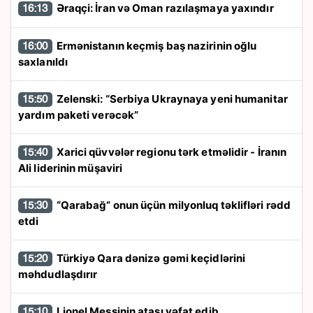
Əraqçi: İran və Oman razılaşmaya yaxındır
16:13
Ermənistanın keçmiş baş nazirinin oğlu
16:00
saxlanıldı
Zelenski: “Serbiya Ukraynaya yeni humanitar
15:50
yardım paketi verəcək”
Xarici qüvvələr regionu tərk etməlidir - İranın
15:40
Ali liderinin müşaviri
“Qarabağ” onun üçün milyonluq təklifləri rədd
15:30
etdi
Türkiyə Qara dənizə gəmi keçidlərini
15:20
məhdudlaşdırır
Lionel Messinin atası vəfat edib
15:10