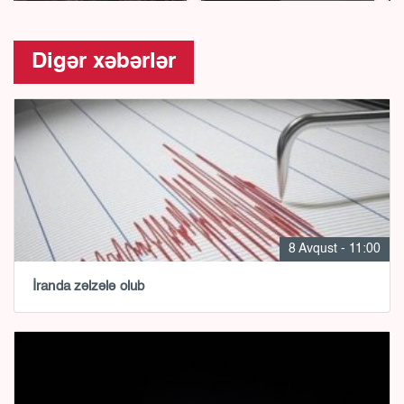
Digər xəbərlər
8 Avqust - 11:00
İranda zəlzələ olub