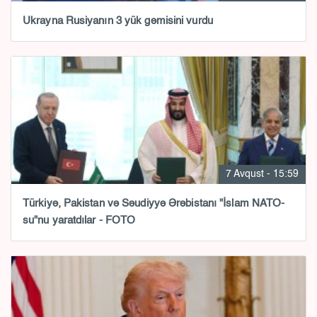
Ukrayna Rusiyanın 3 yük gəmisini vurdu
7 Avqust - 15:59
Türkiyə, Pakistan və Səudiyyə Ərəbistanı "İslam NATO-
su"nu yaratdılar - FOTO