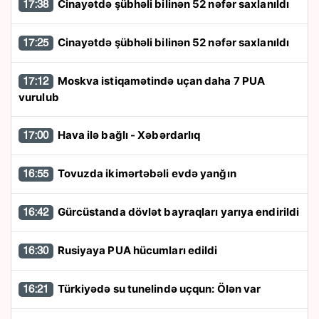
Cinayətdə şübhəli bilinən 52 nəfər saxlanıldı
17:38
Cinayətdə şübhəli bilinən 52 nəfər saxlanıldı
17:25
Moskva istiqamətində uçan daha 7 PUA
17:12
vurulub
Hava ilə bağlı - Xəbərdarlıq
17:00
Tovuzda ikimərtəbəli evdə yanğın
16:55
Gürcüstanda dövlət bayraqları yarıya endirildi
16:42
Rusiyaya PUA hücumları edildi
16:30
Türkiyədə su tunelində uçqun: Ölən var
16:21