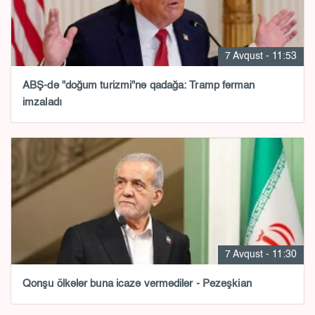
7 Avqust - 11:53
ABŞ-də "doğum turizmi"nə qadağa: Tramp fərman
imzaladı
7 Avqust - 11:30
Qonşu ölkələr buna icazə vermədilər - Pezeşkian