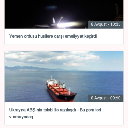
8 Avqust - 10:35
Yəmən ordusu husilərə qarşı əməliyyat keçirdi
8 Avqust - 09:50
Ukrayna ABŞ-nin tələbi ilə razılaşdı - Bu gəmiləri
vurmayacaq