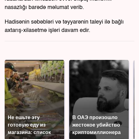
nasazlığı barədə məlumat verib.
Hadisənin səbəbləri və təyyarənin taleyi ilə bağlı
axtarış-xilasetmə işləri davam edir.
Не ешьте эту
В ОАЭ произошло
готовую еду из
жестокое убийство
магазина: список
криптомиллионера