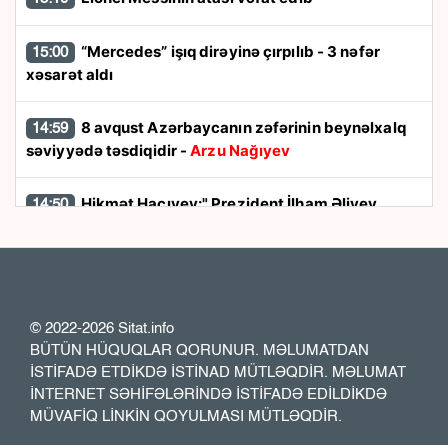
“Mercedes” işıq dirəyinə çırpılıb - 3 nəfər
15:00
xəsarət aldı
8 avqust Azərbaycanın zəfərinin beynəlxalq
14:59
səviyyədə təsdiqidir -
Arzu Nağıyev
Hikmət Hacıyev:" Prezident İlham Əliyev
14:50
müharibəni qazandı, eyni zamanda sülhü də qazandı"
8 avqust dönüşü:
Cənubi Qafqazın siyasi
14:48
xəritəsi necə dəyişdi?
© 2022-2026 Sitat.info
BÜTÜN HÜQUQLAR QORUNUR. MƏLUMATDAN
Ukraynada hərbi helikopterin qəzaya
14:40
İSTİFADƏ ETDİKDƏ İSTİNAD MÜTLƏQDİR. MƏLUMAT
uğraması nəticəsində bort texnik ölüb
İNTERNET SƏHİFƏLƏRİNDƏ İSTİFADƏ EDİLDİKDƏ
MÜVAFİQ LİNKİN QOYULMASI MÜTLƏQDİR.
Sabirabadda həyətdən yeniyetmə qızın meyiti
14:30