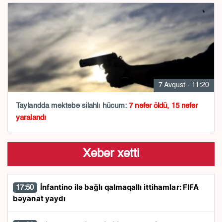
7 Avqust - 11:20
Taylandda məktəbə silahlı hücum:
7 nəfər öldü, 15 nəfər
yaralandı
Xəbər xətti
İnfantino ilə bağlı qalmaqallı ittihamlar: FIFA
17:50
bəyanat yaydı