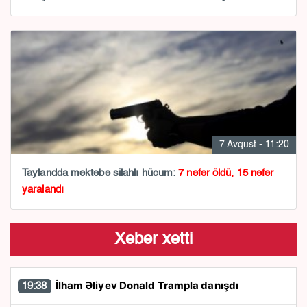
7 Avqust - 11:20
Taylandda məktəbə silahlı hücum:
7 nəfər öldü, 15 nəfər
yaralandı
Xəbər xətti
İlham Əliyev Donald Trampla danışdı
19:38