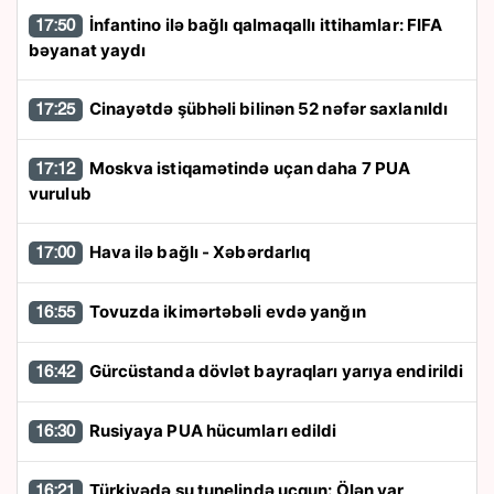
İnfantino ilə bağlı qalmaqallı ittihamlar: FIFA
17:50
bəyanat yaydı
Cinayətdə şübhəli bilinən 52 nəfər saxlanıldı
17:25
Moskva istiqamətində uçan daha 7 PUA
17:12
vurulub
Hava ilə bağlı - Xəbərdarlıq
17:00
Tovuzda ikimərtəbəli evdə yanğın
16:55
Gürcüstanda dövlət bayraqları yarıya endirildi
16:42
Rusiyaya PUA hücumları edildi
16:30
Türkiyədə su tunelində uçqun: Ölən var
16:21