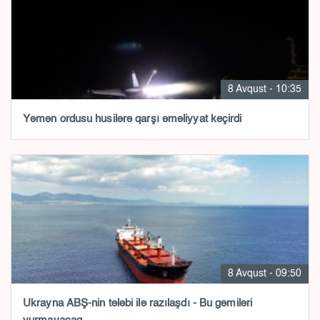
8 Avqust - 10:35
Yəmən ordusu husilərə qarşı əməliyyat keçirdi
8 Avqust - 09:50
Ukrayna ABŞ-nin tələbi ilə razılaşdı - Bu gəmiləri