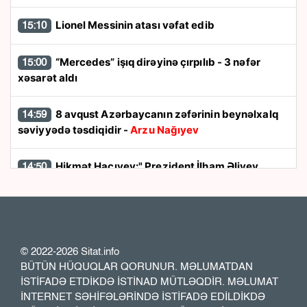
Lionel Messinin atası vəfat edib
15:10
“Mercedes” işıq dirəyinə çırpılıb - 3 nəfər
15:00
xəsarət aldı
8 avqust Azərbaycanın zəfərinin beynəlxalq
14:59
səviyyədə təsdiqidir -
Arzu Nağıyev
Hikmət Hacıyev:" Prezident İlham Əliyev
14:50
müharibəni qazandı, eyni zamanda sülhü də qazandı"
8 avqust dönüşü:
Cənubi Qafqazın siyasi
14:48
xəritəsi necə dəyişdi?
© 2022-2026 Sitat.info
BÜTÜN HÜQUQLAR QORUNUR. MƏLUMATDAN
Ukraynada hərbi helikopterin qəzaya
14:40
İSTİFADƏ ETDİKDƏ İSTİNAD MÜTLƏQDİR. MƏLUMAT
uğraması nəticəsində bort texnik ölüb
İNTERNET SƏHİFƏLƏRİNDƏ İSTİFADƏ EDİLDİKDƏ