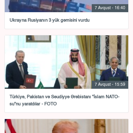
7 Avqust - 16:40
Ukrayna Rusiyanın 3 yük gəmisini vurdu
7 Avqust - 15:59
Türkiyə, Pakistan və Səudiyyə Ərəbistanı "İslam NATO-
su"nu yaratdılar - FOTO