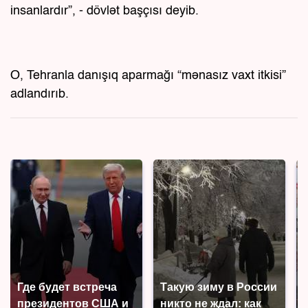
insanlardır”, - dövlət başçısı deyib.
O, Tehranla danışıq aparmağı “mənasız vaxt itkisi”
adlandırıb.
Где будет встреча
Такую зиму в России
президентов США и
никто не ждал: как