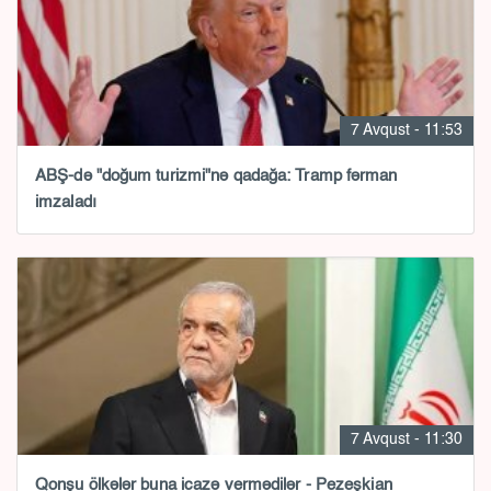
7 Avqust - 11:53
ABŞ-də "doğum turizmi"nə qadağa: Tramp fərman
imzaladı
7 Avqust - 11:30
Qonşu ölkələr buna icazə vermədilər - Pezeşkian