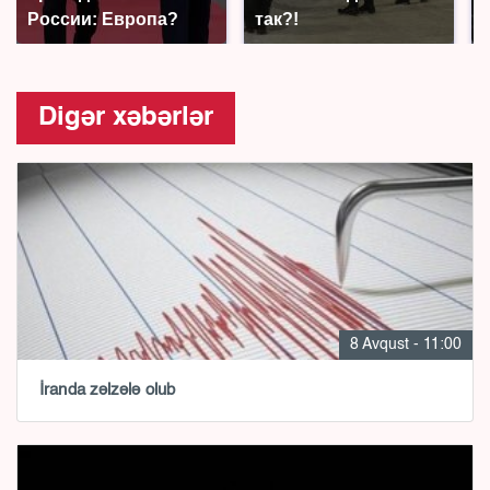
России: Европа?
так?!
Digər xəbərlər
8 Avqust - 11:00
İranda zəlzələ olub