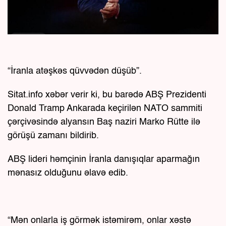
“İranla atəşkəs qüvvədən düşüb”.
Sitat.info xəbər verir ki, bu barədə ABŞ Prezidenti
Donald Tramp Ankarada keçirilən NATO sammiti
çərçivəsində alyansın Baş naziri Marko Rütte ilə
görüşü zamanı bildirib.
ABŞ lideri həmçinin İranla danışıqlar aparmağın
mənasız olduğunu əlavə edib.
“Mən onlarla iş görmək istəmirəm, onlar xəstə