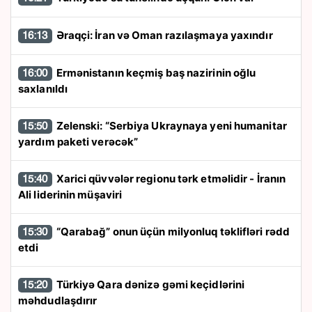
Əraqçi: İran və Oman razılaşmaya yaxındır
16:13
Ermənistanın keçmiş baş nazirinin oğlu
16:00
saxlanıldı
Zelenski: “Serbiya Ukraynaya yeni humanitar
15:50
yardım paketi verəcək”
Xarici qüvvələr regionu tərk etməlidir - İranın
15:40
Ali liderinin müşaviri
“Qarabağ” onun üçün milyonluq təklifləri rədd
15:30
etdi
Türkiyə Qara dənizə gəmi keçidlərini
15:20
məhdudlaşdırır