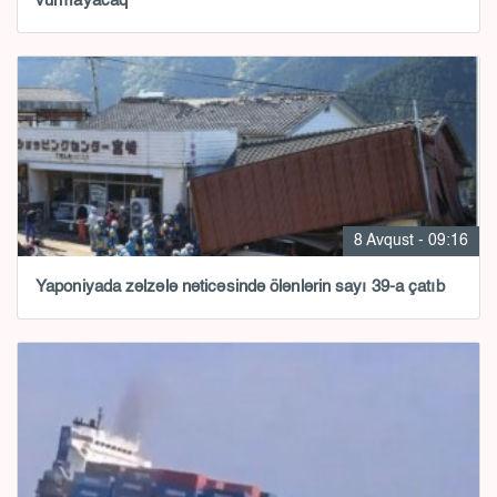
vurmayacaq
8 Avqust - 09:16
Yaponiyada zəlzələ nəticəsində ölənlərin sayı 39-a çatıb