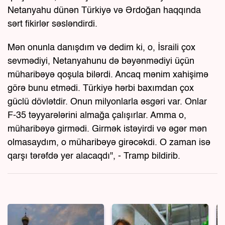
Netanyahu dünən Türkiyə və Ərdoğan haqqında
sərt fikirlər səsləndirdi.
Mən onunla danışdım və dedim ki, o, İsraili çox
sevmədiyi, Netanyahunu də bəyənmədiyi üçün
müharibəyə qoşula bilərdi. Ancaq mənim xahişimə
görə bunu etmədi. Türkiyə hərbi baxımdan çox
güclü dövlətdir. Onun milyonlarla əsgəri var. Onlar
F-35 təyyarələrini almağa çalışırlar. Amma o,
müharibəyə girmədi. Girmək istəyirdi və əgər mən
olmasaydım, o müharibəyə girəcəkdi. O zaman isə
qarşı tərəfdə yer alacaqdı", - Tramp bildirib.