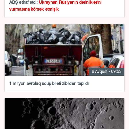
ABŞ etiraf etdi:
Ukraynan Rusiyanın dərinliklərini
vurmasına kömək etmişik
6 Avqust - 09:53
1 milyon avroluq uduş bileti zibildən tapıldı