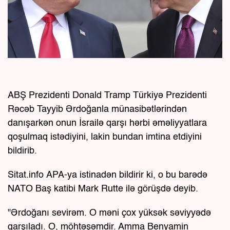
ABŞ Prezidenti Donald Tramp Türkiyə Prezidenti
Rəcəb Tayyib Ərdoğanla münasibətlərindən
danışarkən onun İsrailə qarşı hərbi əməliyyatlara
qoşulmaq istədiyini, lakin bundan imtina etdiyini
bildirib.
Sitat.info APA-ya istinadən bildirir ki, o bu barədə
NATO Baş katibi Mark Rutte ilə görüşdə deyib.
"Ərdoğanı sevirəm. O məni çox yüksək səviyyədə
qarşıladı. O, möhtəşəmdir. Amma Benyamin