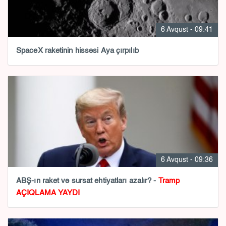
6 Avqust - 09:41
SpaceX raketinin hissəsi Aya çırpılıb
6 Avqust - 09:36
ABŞ-ın raket və sursat ehtiyatları azalır? -
Tramp
AÇIQLAMA YAYDI