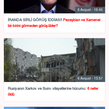
6 Avqust - 16:45
İRANDA SİRLİ GÖRÜŞ İDDİASI!
Pezeşkian və Xamenei
bir-birini görmədən görüşüblər?
6 Avqust - 13:57
Rusiyanın Xarkov və Sumı vilayətlərinə hücumu:
6 nəfər
öldü