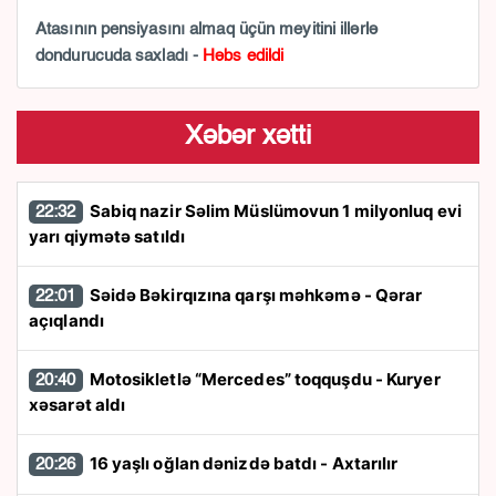
Atasının pensiyasını almaq üçün meyitini illərlə
dondurucuda saxladı -
Həbs edildi
Xəbər xətti
Sabiq nazir Səlim Müslümovun 1 milyonluq evi
22:32
yarı qiymətə satıldı
Səidə Bəkirqızına qarşı məhkəmə - Qərar
22:01
açıqlandı
Motosikletlə “Mercedes” toqquşdu - Kuryer
20:40
xəsarət aldı
16 yaşlı oğlan dənizdə batdı - Axtarılır
20:26