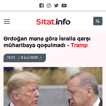
Ərdoğan mənə görə İsrailə qarşı
müharibəyə qoşulmadı -
Tramp
16:21
8 İyul 2026