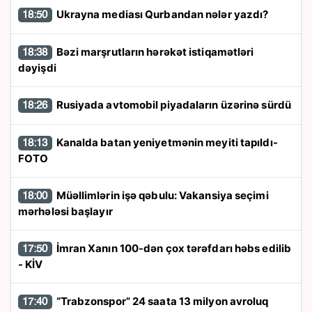
Ukrayna mediası Qurbandan nələr yazdı?
18:50
Bəzi marşrutların hərəkət istiqamətləri
18:38
dəyişdi
Rusiyada avtomobil piyadaların üzərinə sürdü
18:26
Kanalda batan yeniyetmənin meyiti tapıldı-
18:13
FOTO
Müəllimlərin işə qəbulu: Vakansiya seçimi
18:00
mərhələsi başlayır
İmran Xanın 100-dən çox tərəfdarı həbs edilib
17:50
- KİV
“Trabzonspor” 24 saata 13 milyon avroluq
17:40