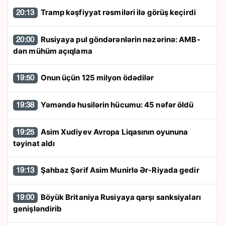
Tramp kəşfiyyat rəsmiləri ilə görüş keçirdi
20:13
Rusiyaya pul göndərənlərin nəzərinə: AMB-
20:00
dən mühüm açıqlama
Onun üçün 125 milyon ödədilər
19:50
Yəməndə husilərin hücumu: 45 nəfər öldü
19:38
Asim Xudiyev Avropa Liqasının oyununa
19:25
təyinat aldı
Şahbaz Şərif Asim Munirlə Ər-Riyada gedir
19:13
Böyük Britaniya Rusiyaya qarşı sanksiyaları
19:00
genişləndirib