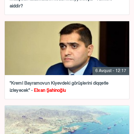
aiddir?
6 Avqust - 12:17
"Kreml Bayramovun Kiyevdəki görüşlərini diqqətlə
izləyəcək" -
Elxan Şahinoğlu