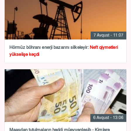
7 Avqust - 11:07
Hörmüz böhranı enerji bazarını silkələyir:
Neft qiymətləri
yüksəlişə keçdi
6 Avqust - 13:06
Maaşdan tutulmaların həddi müəyyənləşib - Kimlərə