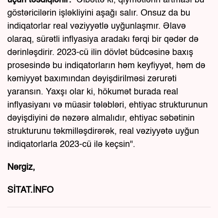
üçün təsdiqlənir:
"Əlbəttə ki, qiymətlərin artması bu
göstəricilərin işləkliyini aşağı salır. Onsuz da bu
indiqatorlar real vəziyyətlə uyğunlaşmır. Əlavə
olaraq, sürətli inflyasiya aradakı fərqi bir qədər də
dərinləşdirir. 2023-cü ilin dövlət büdcəsinə baxış
prosesində bu indiqatorların həm keyfiyyət, həm də
kəmiyyət baxımından dəyişdirilməsi zərurəti
yaransın. Yaxşı olar ki, hökumət burada real
inflyasiyanı və müasir tələbləri, ehtiyac strukturunun
dəyişdiyini də nəzərə almalıdır, ehtiyac səbətinin
strukturunu təkmilləşdirərək, real vəziyyətə uyğun
indiqatorlarla 2023-cü ilə keçsin".
Nərgiz,
SİTAT.İNFO