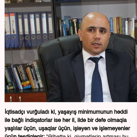
İqtisadçı vurğuladı ki, yaşayış minimumunun həddi
ilə bağlı indiqatorlar isə hər il, ildə bir dəfə olmaqla
yaşlılar üçün, uşaqlar üçün, işləyən və işləməyənlər