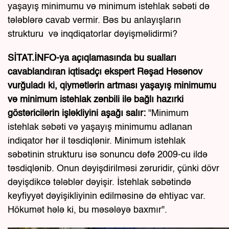
yaşayış minimumu və minimum istehlak səbəti də
tələblərə cavab vermir. Bəs bu anlayışların
strukturu və inqdiqatorlar dəyişməlidirmi?
SİTAT.İNFO-ya açıqlamasında bu sualları
cavablandıran iqtisadçı ekspert Rəşad Həsənov
vurğuladı ki, qiymətlərin artması yaşayış minimumu
və minimum istehlak zənbili ilə bağlı hazırki
göstəricilərin işləkliyini aşağı salır:
"Minimum
istehlak səbəti və yaşayış minimumu adlanan
indiqator hər il təsdiqlənir. Minimum istehlak
səbətinin strukturu isə sonuncu dəfə 2009-cu ildə
təsdiqlənib. Onun dəyişdirilməsi zəruridir, çünki dövr
dəyişdikcə tələblər dəyişir. İstehlak səbətində
keyfiyyət dəyişikliyinin edilməsinə də ehtiyac var.
Hökumət hələ ki, bu məsələyə baxmır".