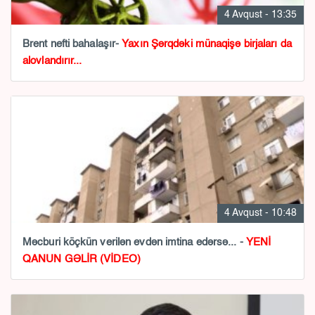
4 Avqust - 13:35
Brent nefti bahalaşır-
Yaxın Şərqdəki münaqişə birjaları da
alovlandırır...
4 Avqust - 10:48
Məcburi köçkün verilən evdən imtina edərsə... -
YENİ
QANUN GƏLİR (VİDEO)