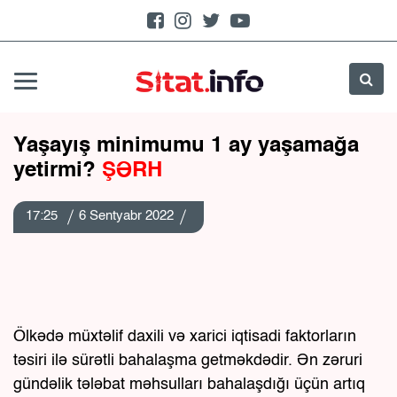
Yaşayış minimumu 1 ay yaşamağa
yetirmi?
ŞƏRH
17:25
6 Sentyabr 2022
Ölkədə müxtəlif daxili və xarici iqtisadi faktorların
təsiri ilə sürətli bahalaşma getməkdədir. Ən zəruri
gündəlik tələbat məhsulları bahalaşdığı üçün artıq