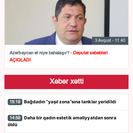
3 Avqust - 11:40
Azərbaycan ət niyə bahalaşır? -
Deputat səbəbləri
AÇIQLADI
Xəbər xətti
Bağdadın “yaşıl zona”sına tanklar yeridildi
15:19
Daha bir qadın estetik əməliyyatdan sonra
14:59
öldü