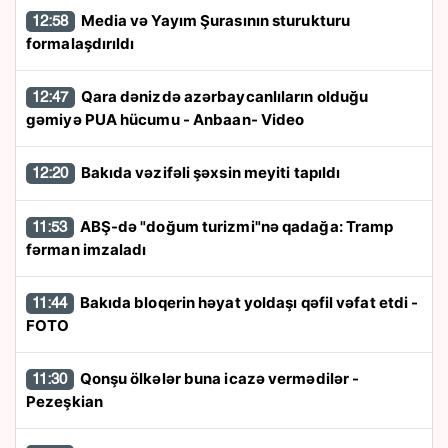
Media və Yayım Şurasının sturukturu
12:58
formalaşdırıldı
Qara dənizdə azərbaycanlıların olduğu
12:47
gəmiyə PUA hücumu - Anbaan- Video
Bakıda vəzifəli şəxsin meyiti tapıldı
12:20
ABŞ-də "doğum turizmi"nə qadağa: Tramp
11:53
fərman imzaladı
Bakıda bloqerin həyat yoldaşı qəfil vəfat etdi -
11:44
FOTO
Qonşu ölkələr buna icazə vermədilər -
11:30
Pezeşkian