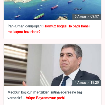
5 Avqust - 09:57
İran-Oman danışıqları:
Hörmüz boğazı ilə bağlı hansı
razılaşma hazırlanır?
4 Avqust - 19:25
Məcburi köçkün mənzildən imtina edərsə nə baş
verəcək? –
Vüqar Bayramovun şərhi