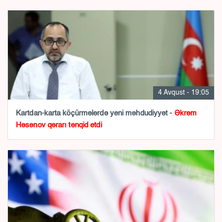
4 Avqust - 19:05
Kartdan-karta köçürmələrdə yeni məhdudiyyət -
Əkrəm
Həsənov qərarı tənqid etdi