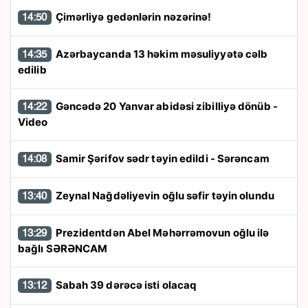
Çimərliyə gedənlərin nəzərinə!
14:50
Azərbaycanda 13 həkim məsuliyyətə cəlb
14:35
edilib
Gəncədə 20 Yanvar abidəsi zibilliyə dönüb -
14:22
Video
Samir Şərifov sədr təyin edildi - Sərəncam
14:08
Zeynal Nağdəliyevin oğlu səfir təyin olundu
13:40
Prezidentdən Abel Məhərrəmovun oğlu ilə
13:29
bağlı SƏRƏNCAM
Sabah 39 dərəcə isti olacaq
13:12