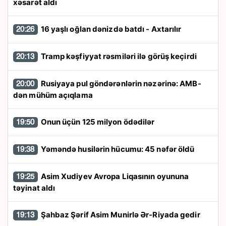
xəsarət aldı
16 yaşlı oğlan dənizdə batdı - Axtarılır
20:26
Tramp kəşfiyyat rəsmiləri ilə görüş keçirdi
20:13
Rusiyaya pul göndərənlərin nəzərinə: AMB-
20:00
dən mühüm açıqlama
Onun üçün 125 milyon ödədilər
19:50
Yəməndə husilərin hücumu: 45 nəfər öldü
19:38
Asim Xudiyev Avropa Liqasının oyununa
19:25
təyinat aldı
Şahbaz Şərif Asim Munirlə Ər-Riyada gedir
19:13