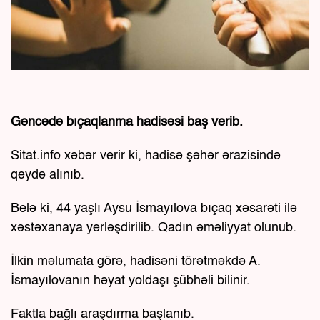
Gəncədə bıçaqlanma hadisəsi baş verib.
Sitat.info xəbər verir ki, hadisə şəhər ərazisində
qeydə alınıb.
Belə ki, 44 yaşlı Aysu İsmayılova bıçaq xəsarəti ilə
xəstəxanaya yerləşdirilib. Qadın əməliyyat olunub.
İlkin məlumata görə, hadisəni törətməkdə A.
İsmayılovanın həyat yoldaşı şübhəli bilinir.
Faktla bağlı araşdırma başlanıb.