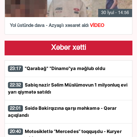
30 İyul - 14:56
Yol üstündə dava - Azyaşlı xəsarət aldı
VİDEO
Xəbər xətti
"Qarabağ" "Dinamo"ya məğlub oldu
23:17
Sabiq nazir Səlim Müslümovun 1 milyonluq evi
22:32
yarı qiymətə satıldı
Səidə Bəkirqızına qarşı məhkəmə - Qərar
22:01
açıqlandı
Motosikletlə “Mercedes” toqquşdu - Kuryer
20:40