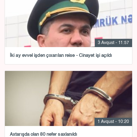
3 Avqust - 11:57
İki ay əvvəl işdən çıxarılan rəisə - Cinayət işi açıldı
1 Avqust - 10:20
Axtarışda olan 80 nəfər saxlanıldı