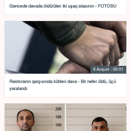
Gəncədə davada öldürülən iki uşaq atasının - FOTOSU
6 Avqust - 09:01
Restoranın qarşısında kütləvi dava - Bir nəfər öldü, üçü
yaralandı