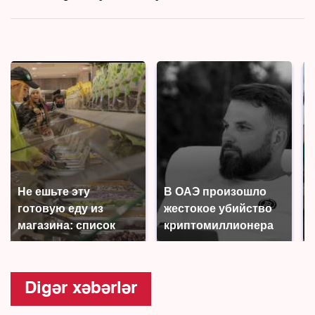
Не ешьте эту
В ОАЭ произошло
готовую еду из
жестокое убийство
магазина: список
криптомиллионера
Digər xəbərlər