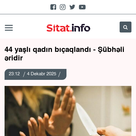
44 yaşlı qadın bıçaqlandı - Şübhəli
əridir
23:12
4 Dekabr 2025