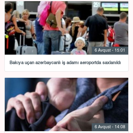
6 Avqust - 15:01
Bakıya uçan azərbaycanlı iş adamı aeroportda saxlanıldı
6 Avqust - 14:08