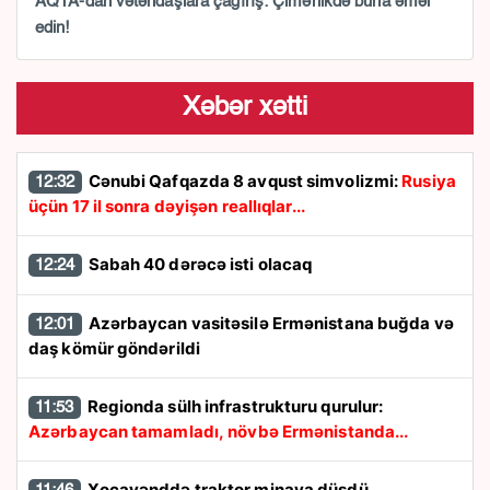
AQTA-dan vətəndaşlara çağırış: Çimərlikdə buna əməl
edin!
Xəbər xətti
Cənubi Qafqazda 8 avqust simvolizmi:
Rusiya
12:32
üçün 17 il sonra dəyişən reallıqlar...
Sabah 40 dərəcə isti olacaq
12:24
Azərbaycan vasitəsilə Ermənistana buğda və
12:01
daş kömür göndərildi
Regionda sülh infrastrukturu qurulur:
11:53
Azərbaycan tamamladı, növbə Ermənistanda...
Xocavənddə traktor minaya düşdü