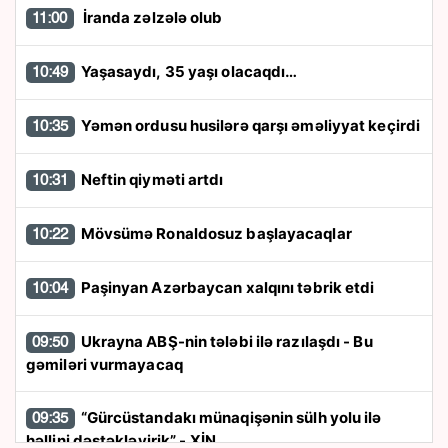
İranda zəlzələ olub
11:00
Yaşasaydı, 35 yaşı olacaqdı…
10:49
Yəmən ordusu husilərə qarşı əməliyyat keçirdi
10:35
Neftin qiyməti artdı
10:31
Mövsümə Ronaldosuz başlayacaqlar
10:22
Paşinyan Azərbaycan xalqını təbrik etdi
10:04
Ukrayna ABŞ-nin tələbi ilə razılaşdı - Bu
09:50
gəmiləri vurmayacaq
“Gürcüstandakı münaqişənin sülh yolu ilə
09:35
həllini dəstəkləyirik” - XİN