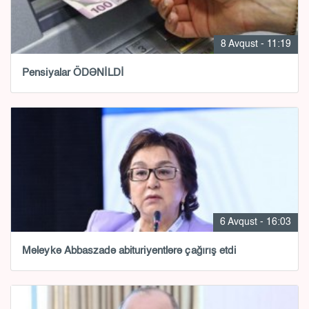
8 Avqust - 11:19
Pensiyalar ÖDƏNİLDİ
6 Avqust - 16:03
Məleykə Abbaszadə abituriyentlərə çağırış etdi