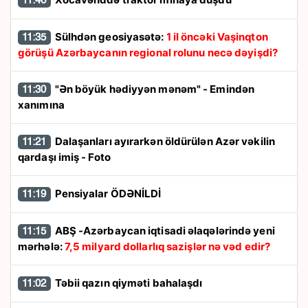
11:46
Sülhdən geosiyasətə:
1 il öncəki Vaşinqton
11:35
görüşü Azərbaycanın regional rolunu necə dəyişdi?
"Ən böyük hədiyyən mənəm" - Emindən
11:30
xanımına
Dalaşanları ayırarkən öldürülən Azər vəkilin
11:21
qardaşı imiş - Foto
Pensiyalar ÖDƏNİLDİ
11:19
ABŞ -Azərbaycan iqtisadi əlaqələrində yeni
11:15
mərhələ:
7,5 milyard dollarlıq sazişlər nə vəd edir?
Təbii qazın qiyməti bahalaşdı
11:02