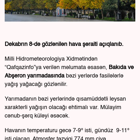
Dekabrın 8-də gözlənilən hava şəraiti açıqlanıb.
Milli Hidrometeorologiya Xidmətindən
“Qafqazinfo”ya verilən məlumata əsasən,
Bakıda və
Abşeron yarımadasında
bəzi yerlərdə fasilələrlə
yağış yağacağı gözlənilir.
Yarımadanın bəzi yerlərində qısamüddətli leysan
xarakterli yağışın olacağı ehtimalı var. Mülayim
cənub-şərq küləyi əsəcək.
Havanın temperaturu gecə 7-9° isti, gündüz 9-11°
isti olacaq. Atmosfer təzyiqi 774 mm civə