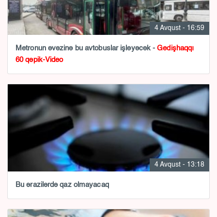
4 Avqust - 16:59
Metronun əvəzinə bu avtobuslar işləyəcək -
Gedişhaqqı
60 qəpik-Video
4 Avqust - 13:18
Bu ərazilərdə qaz olmayacaq