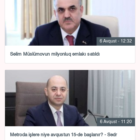
6 Avqust - 12:32
Səlim Müslümovun milyonluq əmlakı satıldı
6 Avqust - 11:20
Metroda işlərə niyə avqustun 15-də başlanır? - Sədr