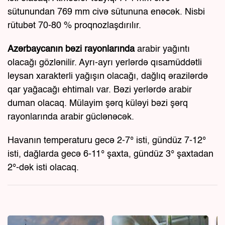
sütunundan 769 mm civə sütununa enəcək. Nisbi
rütubət 70-80 % proqnozlaşdırılır.
Azərbaycanın bəzi rayonlarında
arabir yağıntı
olacağı gözlənilir. Ayrı-ayrı yerlərdə qısamüddətli
leysan xarakterli yağışın olacağı, dağlıq ərazilərdə
qar yağacağı ehtimalı var. Bəzi yerlərdə arabir
duman olacaq. Mülayim şərq küləyi bəzi şərq
rayonlarında arabir güclənəcək.
Havanın temperaturu gecə 2-7° isti, gündüz 7-12°
isti, dağlarda gecə 6-11° şaxta, gündüz 3° şaxtadan
2°-dək isti olacaq.