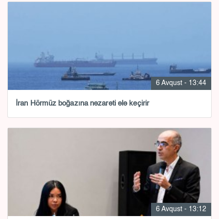
6 Avqust - 13:44
İran Hörmüz boğazına nəzarəti ələ keçirir
6 Avqust - 13:12