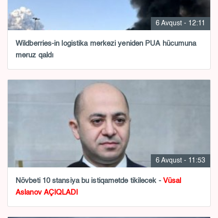
6 Avqust - 12:11
Wildberries-in logistika mərkəzi yenidən PUA hücumuna
məruz qaldı
6 Avqust - 11:53
Növbəti 10 stansiya bu istiqamətdə tikiləcək -
Vüsal
Aslanov AÇIQLADI