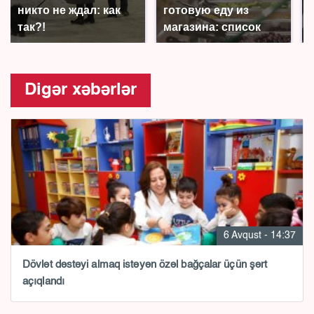
никто не ждал: как
готовую еду из
так?!
магазина: список
Digər xəbərlər
6 Avqust - 14:37
Dövlət dəstəyi almaq istəyən özəl bağçalar üçün şərt
açıqlandı