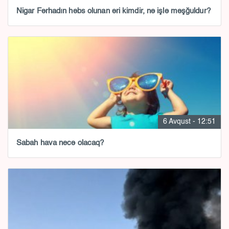
Nigar Fərhadın həbs olunan əri kimdir, nə işlə məşğuldur?
6 Avqust - 12:51
Sabah hava necə olacaq?