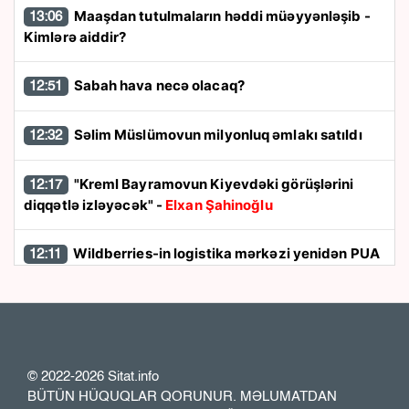
Maaşdan tutulmaların həddi müəyyənləşib -
13:06
Kimlərə aiddir?
Sabah hava necə olacaq?
12:51
Səlim Müslümovun milyonluq əmlakı satıldı
12:32
"Kreml Bayramovun Kiyevdəki görüşlərini
12:17
diqqətlə izləyəcək" -
Elxan Şahinoğlu
Wildberries-in logistika mərkəzi yenidən PUA
12:11
hücumuna məruz qaldı
Növbəti 10 stansiya bu istiqamətdə tikiləcək -
11:53
Vüsal Aslanov AÇIQLADI
© 2022-2026 Sitat.info
Nazirlik küləklə bağlı XƏBƏRDARLIQ ETDİ -
11:50
BÜTÜN HÜQUQLAR QORUNUR. MƏLUMATDAN