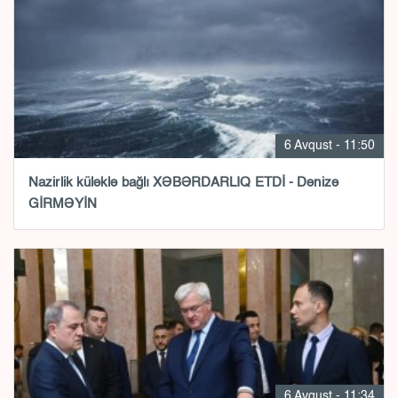
6 Avqust - 11:50
Nazirlik küləklə bağlı XƏBƏRDARLIQ ETDİ - Dənizə
GİRMƏYİN
6 Avqust - 11:34