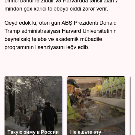
birinci bəndinə ziddir və Harvardda təhsil alan 7
mindən çox xarici tələbəyə ciddi zərər verir.
Qeyd edək ki, ötən gün ABŞ Prezidenti Donald
Tramp administrasiyası Harvard Universitetinin
beynəlxalq tələbə və akademik mübadilə
proqramının lisenziyasını ləğv edib.
Такую зиму в России
Не ешьте эту