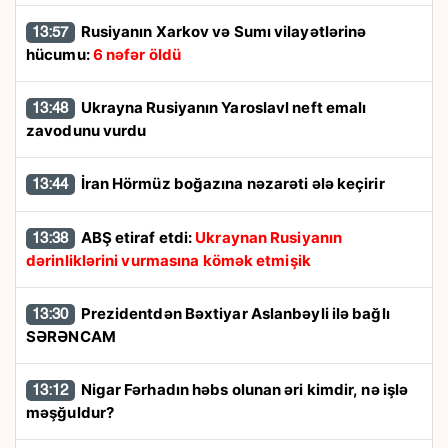
Rusiyanın Xarkov və Sumı vilayətlərinə
13:57
hücumu:
6 nəfər öldü
Ukrayna Rusiyanın Yaroslavl neft emalı
13:48
zavodunu vurdu
İran Hörmüz boğazına nəzarəti ələ keçirir
13:44
ABŞ etiraf etdi:
Ukraynan Rusiyanın
13:38
dərinliklərini vurmasına kömək etmişik
Prezidentdən Bəxtiyar Aslanbəyli ilə bağlı
13:30
SƏRƏNCAM
Nigar Fərhadın həbs olunan əri kimdir, nə işlə
13:12
məşğuldur?