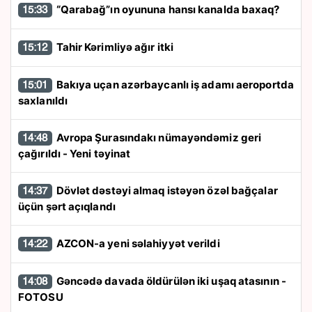
“Qarabağ”ın oyununa hansı kanalda baxaq?
15:33
Tahir Kərimliyə ağır itki
15:12
Bakıya uçan azərbaycanlı iş adamı aeroportda
15:01
saxlanıldı
Avropa Şurasındakı nümayəndəmiz geri
14:48
çağırıldı - Yeni təyinat
Dövlət dəstəyi almaq istəyən özəl bağçalar
14:37
üçün şərt açıqlandı
AZCON-a yeni səlahiyyət verildi
14:22
Gəncədə davada öldürülən iki uşaq atasının -
14:08
FOTOSU