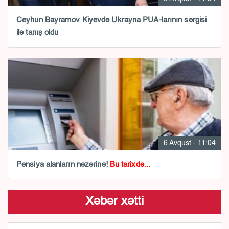
Ceyhun Bayramov Kiyevdə Ukrayna PUA-larının sərgisi
ilə tanış oldu
6 Avqust - 11:04
Pensiya alanların nəzərinə!
Bu tarixdə...
Xəbər xətti