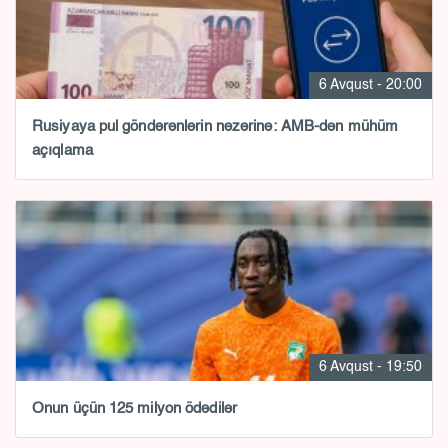
6 Avqust - 20:00
Rusiyaya pul göndərənlərin nəzərinə: AMB-dən mühüm
açıqlama
6 Avqust - 19:50
Onun üçün 125 milyon ödədilər