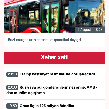
6 Avqust - 18:38
Bəzi marşrutların hərəkət istiqamətləri dəyişdi
Xəbər xətti
Tramp kəşfiyyat rəsmiləri ilə görüş keçirdi
20:13
Rusiyaya pul göndərənlərin nəzərinə: AMB-
20:00
dən mühüm açıqlama
Onun üçün 125 milyon ödədilər
19:50