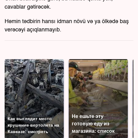
cavablar gətirəcək.
Həmin tədbirin hansı idman növü və ya ölkədə baş
verəcəyi açıqlanmayıb.
Не ешьте эту
Как выглядит место
готовую еду из
крушение вертолета на
магазина: список
Кавказе: смотреть