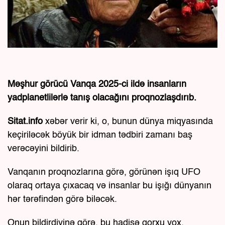
Məşhur görücü Vanqa 2025-ci ildə insanların
yadplanetlilərlə tanış olacağını proqnozlaşdırıb.
Sitat.info
xəbər verir ki, o, bunun dünya miqyasında
keçiriləcək böyük bir idman tədbiri zamanı baş
verəcəyini bildirib.
Vanqanın proqnozlarına görə, görünən işıq UFO
olaraq ortaya çıxacaq və insanlar bu işığı dünyanın
hər tərəfindən görə biləcək.
Onun bildirdiyinə görə, bu hadisə qorxu yox,