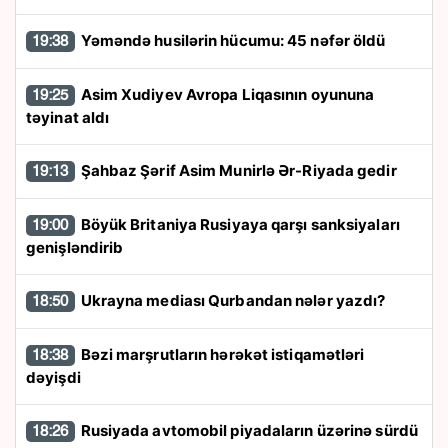
Yəməndə husilərin hücumu: 45 nəfər öldü
19:38
Asim Xudiyev Avropa Liqasının oyununa
19:25
təyinat aldı
Şahbaz Şərif Asim Munirlə Ər-Riyada gedir
19:13
Böyük Britaniya Rusiyaya qarşı sanksiyaları
19:00
genişləndirib
Ukrayna mediası Qurbandan nələr yazdı?
18:50
Bəzi marşrutların hərəkət istiqamətləri
18:38
dəyişdi
Rusiyada avtomobil piyadaların üzərinə sürdü
18:26