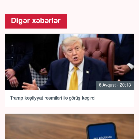
Digər xəbərlər
6 Avqust - 20:13
Tramp kəşfiyyat rəsmiləri ilə görüş keçirdi