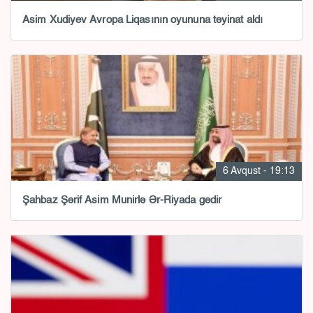
Asim Xudiyev Avropa Liqasının oyununa təyinat aldı
6 Avqust - 19:13
Şahbaz Şərif Asim Munirlə Ər-Riyada gedir