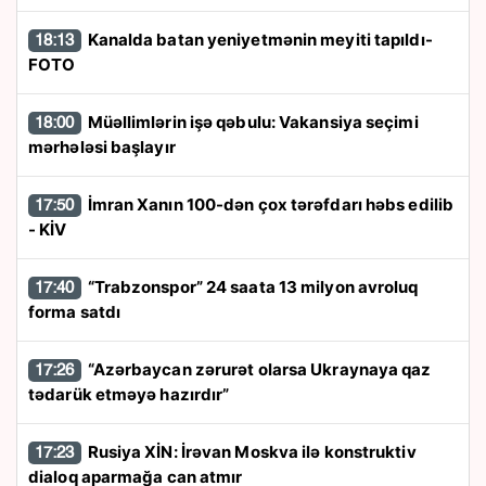
Kanalda batan yeniyetmənin meyiti tapıldı-
18:13
FOTO
Müəllimlərin işə qəbulu: Vakansiya seçimi
18:00
mərhələsi başlayır
İmran Xanın 100-dən çox tərəfdarı həbs edilib
17:50
- KİV
“Trabzonspor” 24 saata 13 milyon avroluq
17:40
forma satdı
“Azərbaycan zərurət olarsa Ukraynaya qaz
17:26
tədarük etməyə hazırdır”
Rusiya XİN: İrəvan Moskva ilə konstruktiv
17:23
dialoq aparmağa can atmır