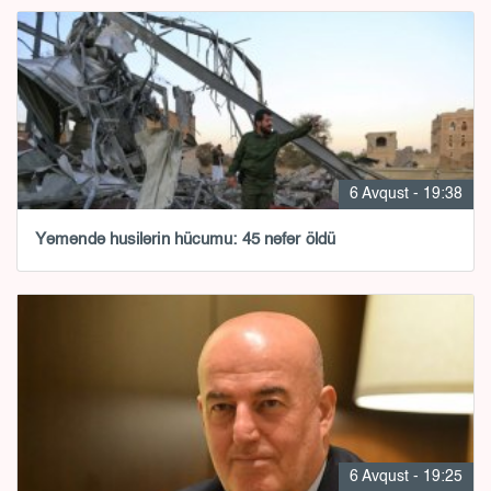
6 Avqust - 19:38
Yəməndə husilərin hücumu: 45 nəfər öldü
6 Avqust - 19:25