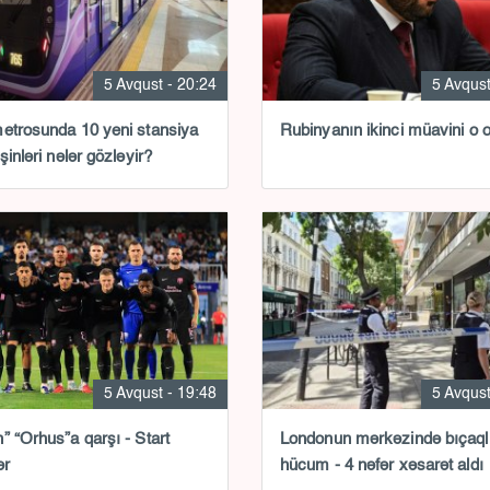
5 Avqust - 20:24
5 Avqust
etrosunda 10 yeni stansiya
Rubinyanın ikinci müavini o 
şinləri nələr gözləyir?
5 Avqust - 19:48
5 Avqust
” “Orhus”a qarşı - Start
Londonun mərkəzində bıçaql
ər
hücum - 4 nəfər xəsarət aldı