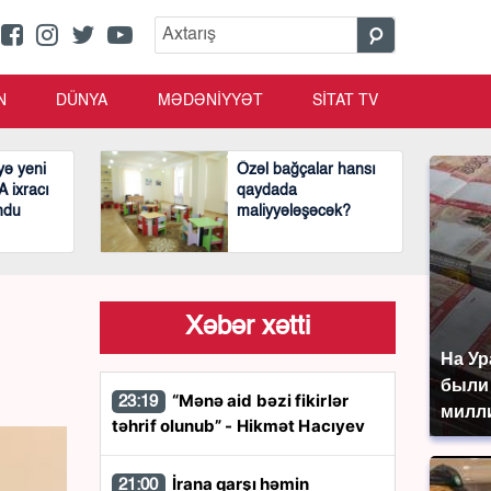
N
DÜNYA
MƏDƏNİYYƏT
SİTAT TV
ə yeni
Özəl bağçalar hansı
 ixracı
qaydada
ndu
maliyyələşəcək?
Xəbər xətti
На Ур
были
“Mənə aid bəzi fikirlər
23:19
милл
təhrif olunub” - Hikmət Hacıyev
İrana qarşı həmin
21:00