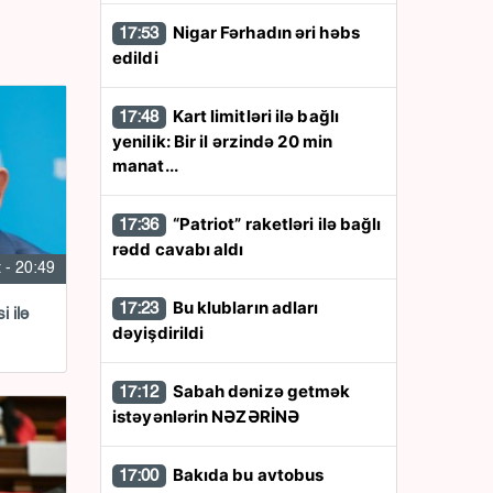
Nigar Fərhadın əri həbs
17:53
edildi
Kart limitləri ilə bağlı
17:48
yenilik: Bir il ərzində 20 min
manat...
“Patriot” raketləri ilə bağlı
17:36
rədd cavabı aldı
 - 20:49
Bu klubların adları
17:23
i ilə
dəyişdirildi
Sabah dənizə getmək
17:12
istəyənlərin NƏZƏRİNƏ
Bakıda bu avtobus
17:00