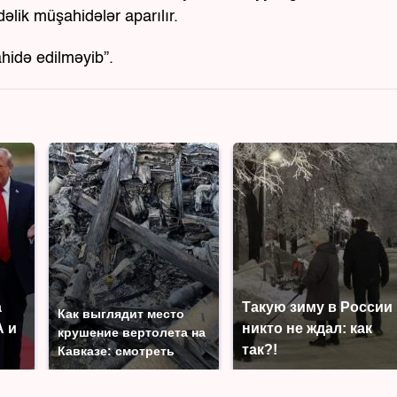
dəlik müşahidələr aparılır.
hidə edilməyib”.
а
Такую зиму в России
Как выглядит место
 и
никто не ждал: как
крушение вертолета на
так?!
Кавказе: смотреть