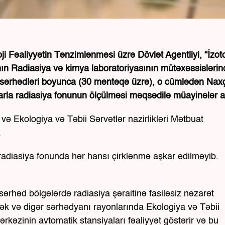
ji Fəaliyyətin Tənzimlənməsi üzrə Dövlət Agentliyi, “İzot
ın Radiasiya və kimya laboratoriyasının mütəxəssisləri
ub sərhədləri boyunca (30 məntəqə üzrə), o cümlədən Nax
arla radiasiya fonunun ölçülməsi məqsədilə müayinələr ap
 və Ekologiya və Təbii Sərvətlər nazirlikləri Mətbuat
.
ə radiasiya fonunda hər hansı çirklənmə aşkar edilməyib.
ərhəd bölgələrdə radiasiya şəraitinə fasiləsiz nəzarət
ək və digər sərhədyanı rayonlarında Ekologiya və Təbii
ərkəzinin avtomatik stansiyaları fəaliyyət göstərir və bu