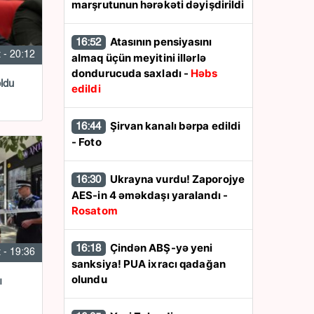
marşrutunun hərəkəti dəyişdirildi
Atasının pensiyasını
16:52
 - 20:12
almaq üçün meyitini illərlə
dondurucuda saxladı -
Həbs
oldu
edildi
Şirvan kanalı bərpa edildi
16:44
- Foto
Ukrayna vurdu! Zaporojye
16:30
AES-in 4 əməkdaşı yaralandı -
Rosatom
Çindən ABŞ-yə yeni
16:18
 - 19:36
sanksiya! PUA ixracı qadağan
olundu
ı