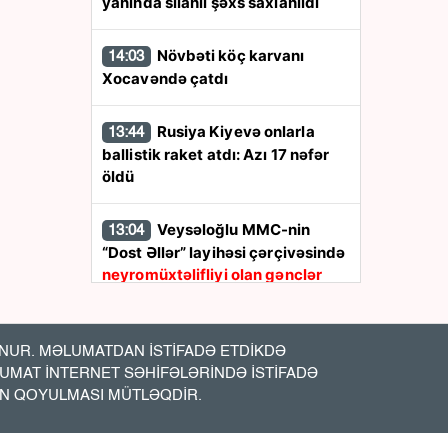
yanında silahlı şəxs saxlanıldı
Növbəti köç karvanı
14:03
Xocavəndə çatdı
Rusiya Kiyevə onlarla
13:44
ballistik raket atdı: Azı 17 nəfər
öldü
Veysəloğlu MMC-nin
13:04
“Dost Əllər” layihəsi çərçivəsində
neyromüxtəlifliyi olan gənclər
üçün masterklass keçirilib
Sabah yağış yağacaq
12:55
UR. MƏLUMATDAN İSTİFADƏ ETDİKDƏ
LUMAT İNTERNET SƏHİFƏLƏRİNDƏ İSTİFADƏ
İN QOYULMASI MÜTLƏQDİR.
Özəl bağçalar hansı
12:40
qaydada maliyyələşəcək?