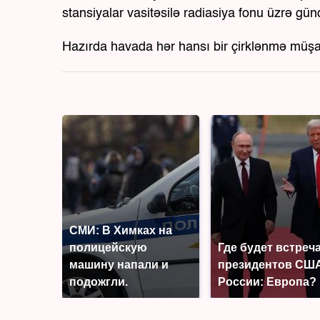
stansiyalar vasitəsilə radiasiya fonu üzrə gün
Hazırda havada hər hansı bir çirklənmə müşa
СМИ: В Химках на
полицейскую
Где будет встреч
машину напали и
президентов США
подожгли.
России: Европа?