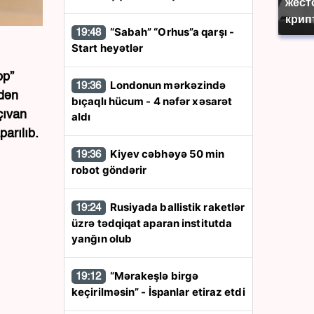
жест
крип
“Sabah” “Orhus”a qarşı -
19:48
Start heyətlər
op”
Londonun mərkəzində
19:36
ndən
bıçaqlı hücum - 4 nəfər xəsarət
çıvan
aldı
arılıb.
Kiyev cəbhəyə 50 min
19:36
robot göndərir
Rusiyada ballistik raketlər
19:24
üzrə tədqiqat aparan institutda
yanğın olub
“Mərakeşlə birgə
19:12
keçirilməsin” - İspanlar etiraz etdi