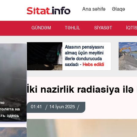
Ana səhifə
Əlaqə
GÜNDƏM
TƏHLİL
SİYASƏT
İQTİ
Atasının pensiyasını
almaq üçün meyitini
illərlə dondurucuda
saxladı -
Həbs edildi
İki nazirlik radiasiya i
по
01:41
14 İyun 2025
толета на
ать здесь