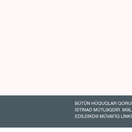
BÜTÜN HÜQUQLAR QORUN
İSTİNAD MÜTLƏQDİR. MƏ
EDİLDİKDƏ MÜVAFİQ LİNK