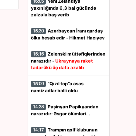
Yeni Zelandiya
16:05
yaxınlığında 6,3 bal gücündə
zəlzələ baş verib
Azərbaycan İranı qardaş
15:30
ölkə hesab edir - Hikmət Hacıyev
Zelenski müttəfiqlərindən
15:16
narazıdır -
Ukraynaya raket
tədarükü üç dəfə azalıb
“Qızıl top”a əsas
15:00
namizədlər bəlli oldu
Paşinyan Papikyandan
14:38
narazıdır: Əsgər ölümləri...
Trampın qolf klubunun
14:17