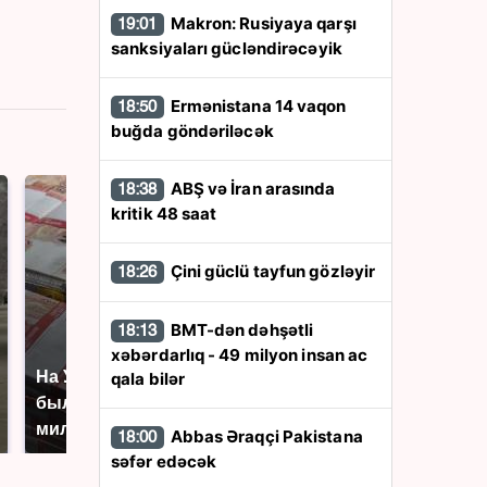
Makron: Rusiyaya qarşı
19:01
sanksiyaları gücləndirəcəyik
Ermənistana 14 vaqon
18:50
buğda göndəriləcək
ABŞ və İran arasında
18:38
kritik 48 saat
Çini güclü tayfun gözləyir
18:26
BMT-dən dəhşətli
18:13
xəbərdarlıq - 49 milyon insan ac
На Урале из казны
Не ешьте эту
qala bilər
были украдены 18
готовую еду из
миллионов рублей
магазина: список
Abbas Əraqçi Pakistana
18:00
səfər edəcək