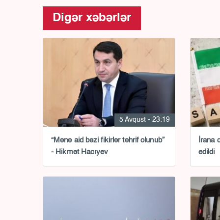
Digər xəbərlər
5 Avqust - 23:19
“Mənə aid bəzi fikirlər təhrif olunub”
İrana 
- Hikmət Hacıyev
edildi