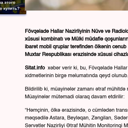
за этого
то купить?
Fövqəladə Hallar Nazirliyinin Nüvə və Radiolo
xüsusi kombinatı və Mülki müdafiə qoşunların
ibarət mobil qruplar tərəfindən ölkənin cən
Muxtar Respublikası ərazisində xüsusi cihazl
Sitat.info
xəbər verir ki, bu, Fövqəladə Hallar
xidmətlərinin birgə məlumatında qeyd olunub
Bildirilib ki, müayinələr zamanı ətraf mühitd
Müayinələr mütəmadi olaraq davam etdirilir:
“Həmçinin, ölkə ərazisində, o cümlədən transs
məqsədilə Astara, Beyləqan, Zəngilan, Sədər
Sərvətlər Nazirliyi Ətraf Mühitin Monitorinqi M