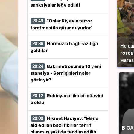
sanksiyalar ləğv edildi
“Onlar Kiyevin terror
20:49
törətməsi ilə qürur duyurlar”
Hörmüzlə bağlı razılığa
20:36
Не еш
gəldilər
готов
магаз
Bakı metrosunda 10 yeni
20:24
stansiya - Sərnişinləri nələr
gözləyir?
Rubinyanın ikinci müavini
20:12
o oldu
Hikmət Hacıyev: "Mənə
20:00
aid edilən bəzi fikirlər təhrif
В ОА
olunmuş şəkildə təqdim edilib