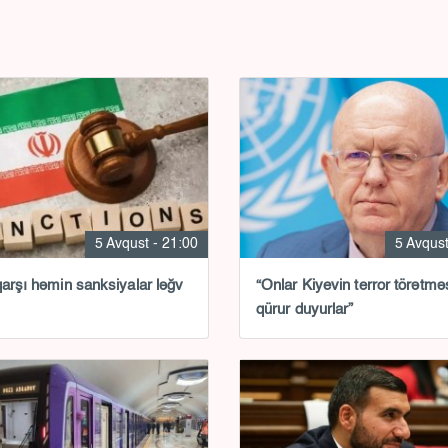
5 Avqust - 21:00
5 Avqust
qarşı həmin sanksiyalar ləğv
“Onlar Kiyevin terror törətməs
qürur duyurlar”