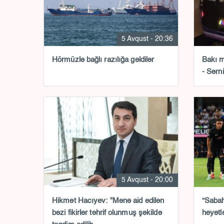
5 Avqust - 20:36
Hörmüzlə bağlı razılığa gəldilər
Bakı m
- Sərni
5 Avqust - 20:00
Hikmət Hacıyev: "Mənə aid edilən
“Sabah
bəzi fikirlər təhrif olunmuş şəkildə
heyətl