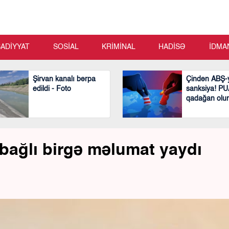
SADİYYAT
SOSİAL
KRİMİNAL
HADİSƏ
İDMA
Şirvan kanalı bərpa
Çindən ABŞ-y
edildi - Foto
sanksiya! PUA
qadağan olu
lə bağlı birgə məlumat yaydı