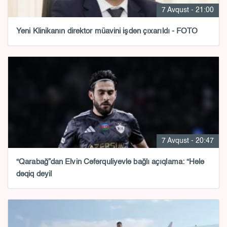
7 Avqust - 21:00
Yeni Klinikanın direktor müavini işdən çıxarıldı - FOTO
7 Avqust - 20:47
“Qarabağ”dan Elvin Cəfərquliyevlə bağlı açıqlama: “Hələ
dəqiq deyil