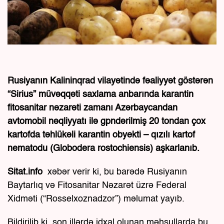
Rusiyanın Kalininqrad vilayətində fəaliyyət göstərən
“Sirius” müvəqqəti saxlama anbarında karantin
fitosanitar nəzarəti zamanı Azərbaycandan
avtomobil nəqliyyatı ilə gpndərilmiş 20 tondan çox
kartofda təhlükəli karantin obyekti – qızılı kartof
nematodu (Globodera rostochiensis) aşkarlanıb.
Sitat.info
xəbər verir ki, bu barədə Rusiyanın
Baytarlıq və Fitosanitar Nəzarət üzrə Federal
Xidməti (“Rosselxoznadzor”) məlumat yayıb.
Bildirilib ki, son illərdə idxal olunan məhsullarda bu