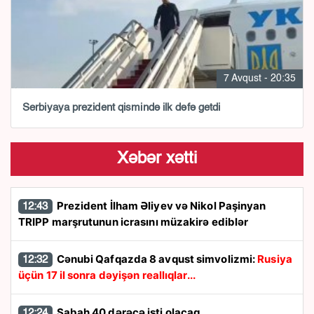
7 Avqust - 20:35
Serbiyaya prezident qismində ilk dəfə getdi
Xəbər xətti
Prezident İlham Əliyev və Nikol Paşinyan
12:43
TRIPP marşrutunun icrasını müzakirə ediblər
Cənubi Qafqazda 8 avqust simvolizmi:
Rusiya
12:32
üçün 17 il sonra dəyişən reallıqlar...
Sabah 40 dərəcə isti olacaq
12:24