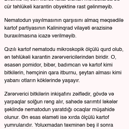
cür təhlükəli karantin obyektinə rast gəlinməyib.
Nematodun yayılmasının qarşısını almaq məqsədilə
kartof partiyasının Kalininqrad vilayəti ərazisinə
buraxılmasına icazə verilməyib.
Qızılı kartof nematodu mikroskopik ölçülü qurd olub,
ən təhlükəli karantin zərərvericilərindən biridir. O,
əsasən pomidor, bibər, badımcan və kartof kimi
bitkilərin, həmçinin qara itburnu, şeytan alması kimi
yabanı otların köklərində yaşayır.
Zərərverici bitkilərin inkişafını zəiflədir, gövdə və
yarpaqlar solğun rəng alır, sahədə sarımtıl ləkələr
şəklində nematodun yaratdığı ocaqlar müşahidə
olunur. Ən əsas əlaməti isə xırda ölçülü kartof
yumrularıdır. Yoluxmadan təxminən beş il sonra