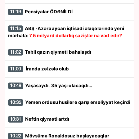
Pensiyalar ÖDƏNİLDİ
11:19
ABŞ -Azərbaycan iqtisadi əlaqələrində yeni
11:15
mərhələ:
7,5 milyard dollarlıq sazişlər nə vəd edir?
Təbii qazın qiyməti bahalaşdı
11:02
İranda zəlzələ olub
11:00
Yaşasaydı, 35 yaşı olacaqdı…
10:49
Yəmən ordusu husilərə qarşı əməliyyat keçirdi
10:35
Neftin qiyməti artdı
10:31
Mövsümə Ronaldosuz başlayacaqlar
10:22