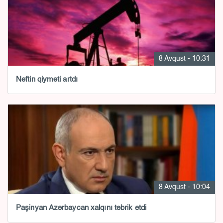
8 Avqust - 10:31
Neftin qiyməti artdı
8 Avqust - 10:04
Paşinyan Azərbaycan xalqını təbrik etdi