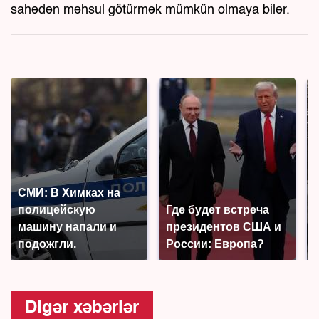
sahədən məhsul götürmək mümkün olmaya bilər.
СМИ: В Химках на
полицейскую
Где будет встреча
машину напали и
президентов США и
подожгли.
России: Европа?
Digər xəbərlər