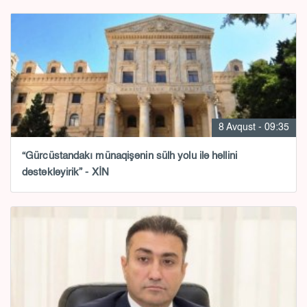
8 Avqust - 09:35
“Gürcüstandakı münaqişənin sülh yolu ilə həllini
dəstəkləyirik” - XİN