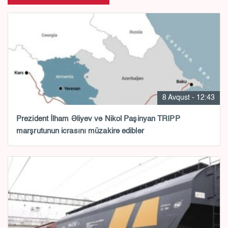
8 Avqust - 12:43
Prezident İlham Əliyev və Nikol Paşinyan TRIPP
marşrutunun icrasını müzakirə ediblər