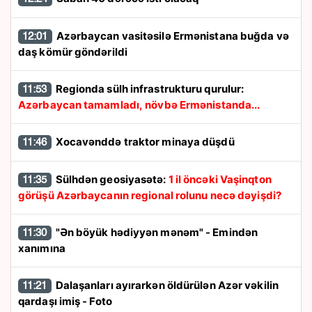
Azərbaycan vasitəsilə Ermənistana buğda və
12:01
daş kömür göndərildi
Regionda sülh infrastrukturu qurulur:
11:53
Azərbaycan tamamladı, növbə Ermənistanda...
Xocavənddə traktor minaya düşdü
11:46
Sülhdən geosiyasətə:
1 il öncəki Vaşinqton
11:35
görüşü Azərbaycanın regional rolunu necə dəyişdi?
"Ən böyük hədiyyən mənəm" - Emindən
11:30
xanımına
Dalaşanları ayırarkən öldürülən Azər vəkilin
11:21
qardaşı imiş - Foto