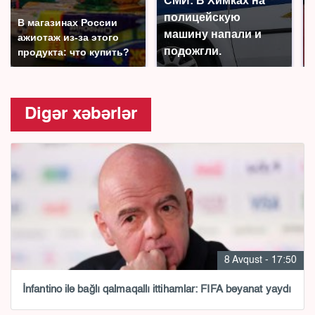
СМИ: В Химках на
полицейскую
В магазинах России
машину напали и
ажиотаж из-за этого
подожгли.
продукта: что купить?
Digər xəbərlər
8 Avqust - 17:50
İnfantino ilə bağlı qalmaqallı ittihamlar: FIFA bəyanat yaydı