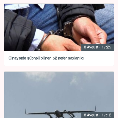
8 Avqust - 17:25
Cinayətdə şübhəli bilinən 52 nəfər saxlanıldı
8 Avqust - 17:12