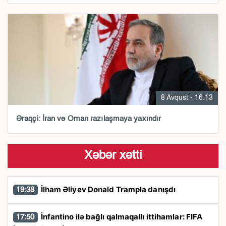
8 Avqust - 16:13
Əraqçi: İran və Oman razılaşmaya yaxındır
Xəbər xətti
İlham Əliyev Donald Trampla danışdı
19:38
İnfantino ilə bağlı qalmaqallı ittihamlar: FIFA
17:50