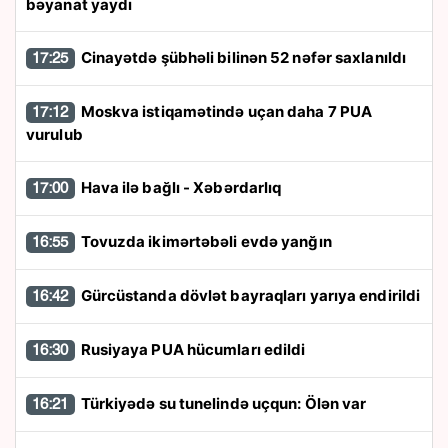
bəyanat yaydı
Cinayətdə şübhəli bilinən 52 nəfər saxlanıldı
17:25
Moskva istiqamətində uçan daha 7 PUA
17:12
vurulub
Hava ilə bağlı - Xəbərdarlıq
17:00
Tovuzda ikimərtəbəli evdə yanğın
16:55
Gürcüstanda dövlət bayraqları yarıya endirildi
16:42
Rusiyaya PUA hücumları edildi
16:30
Türkiyədə su tunelində uçqun: Ölən var
16:21