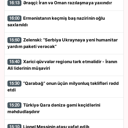
Əraqçi: İran və Oman razılaşmaya yaxındır
16:13
Ermənistanın keçmiş baş nazirinin oğlu
16:00
saxlanıldı
Zelenski: “Serbiya Ukraynaya yeni humanitar
15:50
yardım paketi verəcək”
Xarici qüvvələr regionu tərk etməlidir - İranın
15:40
Ali liderinin müşaviri
“Qarabağ” onun üçün milyonluq təklifləri rədd
15:30
etdi
Türkiyə Qara dənizə gəmi keçidlərini
15:20
məhdudlaşdırır
Lionel Messinin atası vəfat edib
15:10