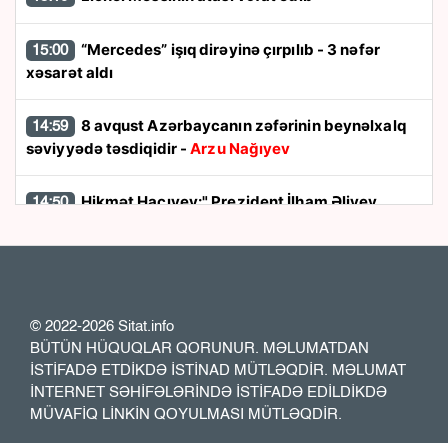
“Mercedes” işıq dirəyinə çırpılıb - 3 nəfər
15:00
xəsarət aldı
8 avqust Azərbaycanın zəfərinin beynəlxalq
14:59
səviyyədə təsdiqidir -
Arzu Nağıyev
Hikmət Hacıyev:" Prezident İlham Əliyev
14:50
müharibəni qazandı, eyni zamanda sülhü də qazandı"
8 avqust dönüşü:
Cənubi Qafqazın siyasi
14:48
xəritəsi necə dəyişdi?
© 2022-2026 Sitat.info
BÜTÜN HÜQUQLAR QORUNUR. MƏLUMATDAN
Ukraynada hərbi helikopterin qəzaya
14:40
İSTİFADƏ ETDİKDƏ İSTİNAD MÜTLƏQDİR. MƏLUMAT
uğraması nəticəsində bort texnik ölüb
İNTERNET SƏHİFƏLƏRİNDƏ İSTİFADƏ EDİLDİKDƏ
MÜVAFİQ LİNKİN QOYULMASI MÜTLƏQDİR.
Sabirabadda həyətdən yeniyetmə qızın meyiti
14:30