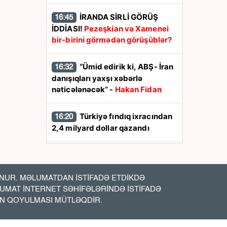
İRANDA SİRLİ GÖRÜŞ
16:45
İDDİASI!
Pezeşkian və Xamenei
bir-birini görmədən görüşüblər?
“Ümid edirik ki, ABŞ- İran
16:32
danışıqları yaxşı xəbərlə
nəticələnəcək” -
Hakan Fidan
Türkiyə fındıq ixracından
16:20
2,4 milyard dollar qazandı
Bayramov Ukraynada
16:13
nələri müzakirə edib? - Fotolar
UR. MƏLUMATDAN İSTİFADƏ ETDİKDƏ
LUMAT İNTERNET SƏHİFƏLƏRİNDƏ İSTİFADƏ
Məleykə Abbaszadə
16:03
İN QOYULMASI MÜTLƏQDİR.
abituriyentlərə çağırış etdi