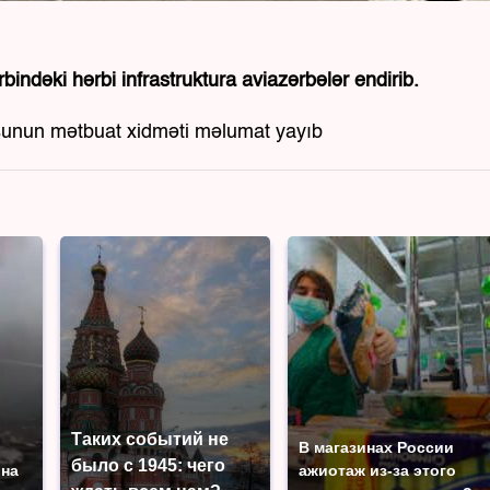
bindəki hərbi infrastruktura aviazərbələr endirib.
dusunun mətbuat xidməti məlumat yayıb
Таких событий не
В магазинах России
было с 1945: чего
 на
ажиотаж из-за этого