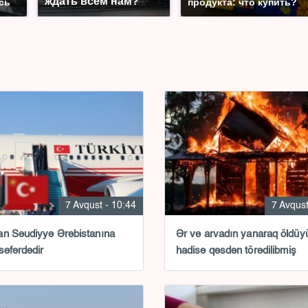
ждать всем нам?
сь
продукта: что купить?
7 Avqust - 10:44
7 Avqust
n Səudiyyə Ərəbistanına
Ər və arvadın yanaraq öldüy
səfərdədir
hadisə qəsdən törədilibmiş