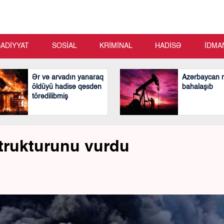
SADİYYAT
SOSİAL
KRİMİNAL
HADİSƏ
İDMA
Ər və arvadın yanaraq
Azərbaycan n
öldüyü hadisə qəsdən
bahalaşıb
törədilibmiş
astrukturunu vurdu