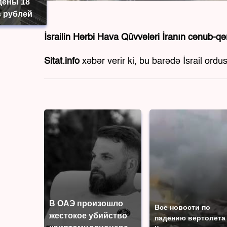
дены 18
 рублей
İsrailin Hərbi Hava Qüvvələri İranın cənub-qər
Sitat.info
xəbər verir ki, bu barədə İsrail or
В ОАЭ произошло
Все новости по
жестокое убийство
падению вертолета