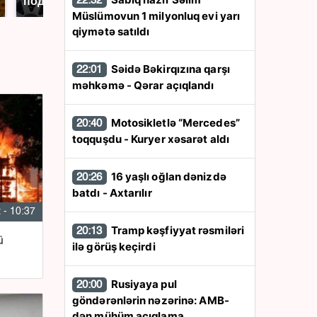
подожгли.
России: Европа?
22:32
Müslümovun 1 milyonluq evi yarı
qiymətə satıldı
Səidə Bəkirqızına qarşı
22:01
məhkəmə - Qərar açıqlandı
Motosikletlə “Mercedes”
20:40
toqquşdu - Kuryer xəsarət aldı
16 yaşlı oğlan dənizdə
20:26
batdı - Axtarılır
 - 10:37
Tramp kəşfiyyat rəsmiləri
20:13
ü
ilə görüş keçirdi
Rusiyaya pul
20:00
göndərənlərin nəzərinə: AMB-
dən mühüm açıqlama