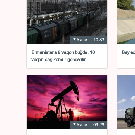
7 Avqust - 10:33
Ermənistana 8 vaqon buğda, 10
Beyləq
vaqon daş kömür göndərilir
7 Avqust - 09:25