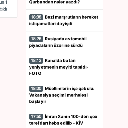
Qurbandan nələr yazdı?
un 1
ıldı
Bəzi marşrutların hərəkət
18:38
istiqamətləri dəyişdi
Rusiyada avtomobil
18:26
piyadaların üzərinə sürdü
Kanalda batan
18:13
yeniyetmənin meyiti tapıldı-
FOTO
Müəllimlərin işə qəbulu:
18:00
Vakansiya seçimi mərhələsi
başlayır
İmran Xanın 100-dən çox
17:50
tərəfdarı həbs edilib - KİV