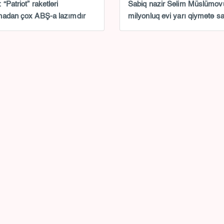
“Patriot” raketləri
Sabiq nazir Səlim Müslümov
nadan çox ABŞ-a lazımdır
milyonluq evi yarı qiymətə sat