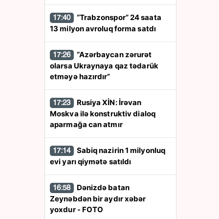
“Trabzonspor” 24 saata
17:40
13 milyon avroluq forma satdı
“Azərbaycan zərurət
17:26
olarsa Ukraynaya qaz tədarük
etməyə hazırdır”
Rusiya XİN: İrəvan
17:23
Moskva ilə konstruktiv dialoq
aparmağa can atmır
Sabiq nazirin 1 milyonluq
17:14
evi yarı qiymətə satıldı
Dənizdə batan
16:58
Zeynəbdən bir aydır xəbər
yoxdur - FOTO