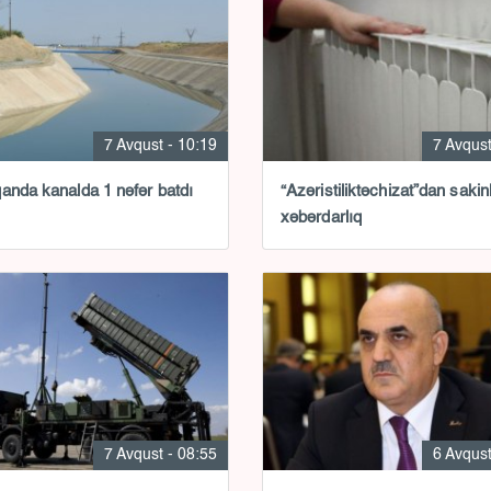
7 Avqust - 10:19
7 Avqust
anda kanalda 1 nəfər batdı
“Azəristiliktəchizat”dan sakin
xəbərdarlıq
7 Avqust - 08:55
6 Avqust