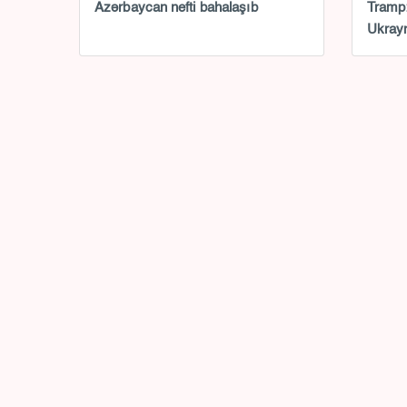
Azərbaycan nefti bahalaşıb
Tramp: 
Ukray