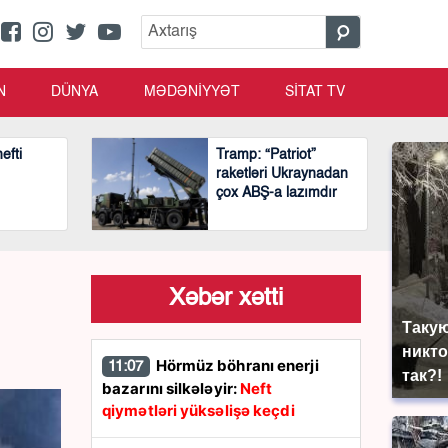
N
DÜNYA
MƏDƏNİYYƏT
SİTAT TV
efti
Tramp: “Patriot”
raketləri Ukraynadan
çox ABŞ-a lazımdır
Xəbər xətti
Такую
никто
Hörmüz böhranı enerji
11:07
так?!
bazarını silkələyir:
Neft
qiymətləri yüksəlişə keçdi