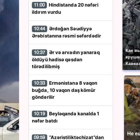
Hindistanda 20 nəfəri
11:00
ildırım vurdu
Ərdoğan Səudiyyə
10:44
Ərəbistanına rəsmi səfərdədir
Как в
Ər və arvadın yanaraq
10:37
круше
öldüyü hadisə qəsdən
Кавка
törədilibmiş
Ermənistana 8 vaqon
10:33
buğda, 10 vaqon daş kömür
göndərilir
Beyləqanda kanalda 1
10:19
nəfər batdı
Не е
“Azəristiliktəchizat”dan
09:59