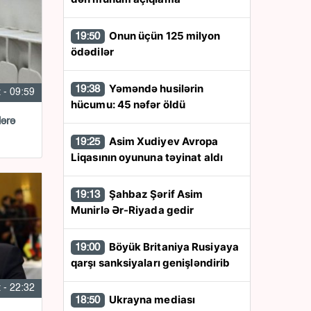
Onun üçün 125 milyon
19:50
ödədilər
Yəməndə husilərin
19:38
 - 09:59
hücumu: 45 nəfər öldü
lərə
Asim Xudiyev Avropa
19:25
Liqasının oyununa təyinat aldı
Şahbaz Şərif Asim
19:13
Munirlə Ər-Riyada gedir
Böyük Britaniya Rusiyaya
19:00
qarşı sanksiyaları genişləndirib
 - 22:32
Ukrayna mediası
18:50