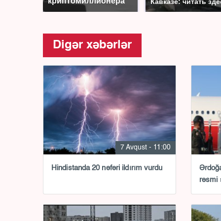
криптомиллионера
Кавказе: читать зде
Digər xəbərlər
7 Avqust - 11:00
Hindistanda 20 nəfəri ildırım vurdu
Ərdoğa
rəsmi 