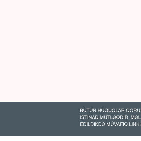
BÜTÜN HÜQUQLAR QORUN
İSTİNAD MÜTLƏQDİR. MƏ
EDİLDİKDƏ MÜVAFİQ LİNK