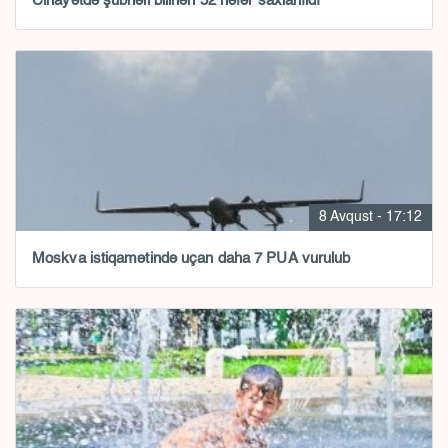
Cinayətdə şübhəli bilinən 52 nəfər saxlanıldı
8 Avqust - 17:12
Moskva istiqamətində uçan daha 7 PUA vurulub