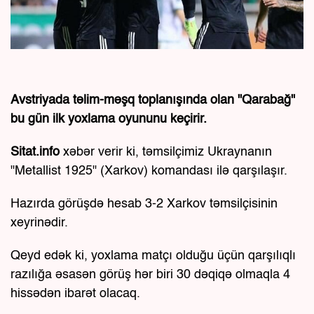
Avstriyada təlim-məşq toplanışında olan "Qarabağ"
bu gün ilk yoxlama oyununu keçirir.
Sitat.info
xəbər verir ki, təmsilçimiz Ukraynanın
"Metallist 1925" (Xarkov) komandası ilə qarşılaşır.
Hazırda görüşdə hesab 3-2 Xarkov təmsilçisinin
xeyrinədir.
Qeyd edək ki, yoxlama matçı olduğu üçün qarşılıqlı
razılığa əsasən görüş hər biri 30 dəqiqə olmaqla 4
hissədən ibarət olacaq.