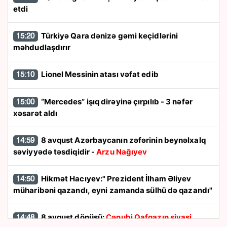
etdi
Türkiyə Qara dənizə gəmi keçidlərini
15:20
məhdudlaşdırır
Lionel Messinin atası vəfat edib
15:10
“Mercedes” işıq dirəyinə çırpılıb - 3 nəfər
15:00
xəsarət aldı
8 avqust Azərbaycanın zəfərinin beynəlxalq
14:59
səviyyədə təsdiqidir -
Arzu Nağıyev
Hikmət Hacıyev:" Prezident İlham Əliyev
14:50
müharibəni qazandı, eyni zamanda sülhü də qazandı"
8 avqust dönüşü:
Cənubi Qafqazın siyasi
14:48