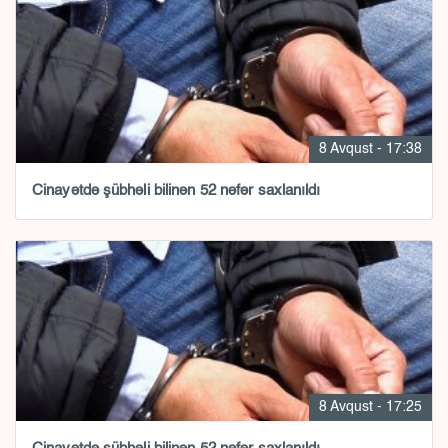
8 Avqust - 17:38
Cinayətdə şübhəli bilinən 52 nəfər saxlanıldı
8 Avqust - 17:25