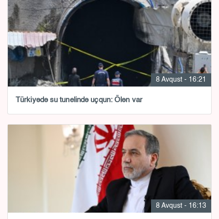
8 Avqust - 16:21
Türkiyədə su tunelində uçqun: Ölən var
8 Avqust - 16:13