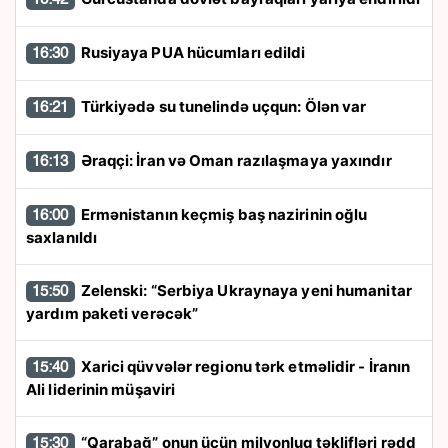
Rusiyaya PUA hücumları edildi
16:30
Türkiyədə su tunelində uçqun: Ölən var
16:21
Əraqçi: İran və Oman razılaşmaya yaxındır
16:13
Ermənistanın keçmiş baş nazirinin oğlu
16:00
saxlanıldı
Zelenski: “Serbiya Ukraynaya yeni humanitar
15:50
yardım paketi verəcək”
Xarici qüvvələr regionu tərk etməlidir - İranın
15:40
Ali liderinin müşaviri
“Qarabağ” onun üçün milyonluq təklifləri rədd
15:30