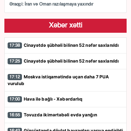
Əraqçi: İran və Oman razılaşmaya yaxındır
Xəbər xətti
Cinayətdə şübhəli bilinən 52 nəfər saxlanıldı
17:38
Cinayətdə şübhəli bilinən 52 nəfər saxlanıldı
17:25
Moskva istiqamətində uçan daha 7 PUA
17:12
vurulub
Hava ilə bağlı - Xəbərdarlıq
17:00
Tovuzda ikimərtəbəli evdə yanğın
16:55
Gürcüstanda dövlət bayraqları yarıya endirildi
16:42