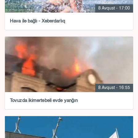
8 Avqust - 17:00
Hava ilə bağlı - Xəbərdarlıq
8 Avqust - 16:55
Tovuzda ikimərtəbəli evdə yanğın